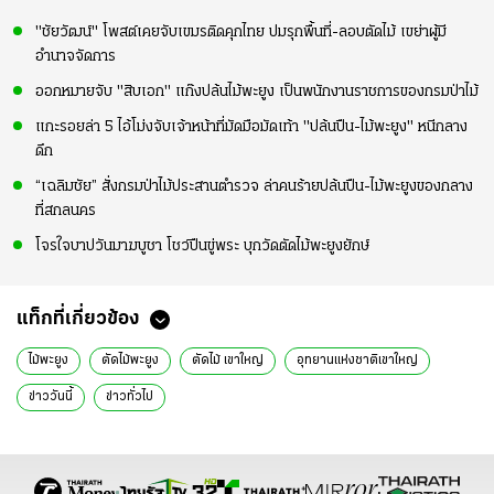
"ชัยวัฒน์" โพสต์เคยจับเขมรติดคุกไทย ปมรุกพื้นที่-ลอบตัดไม้ เขย่าผู้มี
อำนาจจัดการ
ออกหมายจับ "สิบเอก" แก๊งปล้นไม้พะยูง เป็นพนักงานราชการของกรมป่าไม้
แกะรอยล่า 5 ไอ้โม่งจับเจ้าหน้าที่มัดมือมัดเท้า "ปล้นปืน-ไม้พะยูง" หนีกลาง
ดึก
“เฉลิมชัย” สั่งกรมป่าไม้ประสานตำรวจ ล่าคนร้ายปล้นปืน-ไม้พะยูงของกลาง
ที่สกลนคร
โจรใจบาปวันมาฆบูชา โชว์ปืนขู่พระ บุกวัดตัดไม้พะยูงยักษ์
แท็กที่เกี่ยวข้อง
ไม้พะยูง
ตัดไม้พะยูง
ตัดไม้ เขาใหญ่
อุทยานแห่งชาติเขาใหญ่
ข่าววันนี้
ข่าวทั่วไป