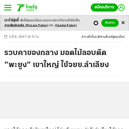
สมัครบริการ
เราใช้คุ้กกี้
เพื่อให้ทุกคนได้ประสบ
การณ์การใช้งานที่ดียิ่งขึ้น
+
ก
ก
-ก
รับทราบ
อ่านเพิ่มเติมคลิก
(Privacy Policy)
และ
(Cookie Policy)
2 มี.ค. 2567 15:57 น.
ข่าว
ทั่วไทย
อีสาน
ไทยรัฐออนไลน์
รวบคาของกลาง มอดไม้ลอบตัด
"พะยูง" เขาใหญ่ ใช้จยย.ลำเลียง
...