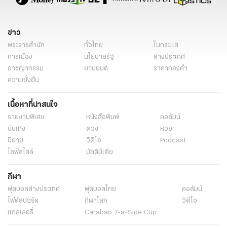
ข่าว
พระราชสำนัก
ทั่วไทย
ในกระแส
การเมือง
นโยบายรัฐ
ต่างประเทศ
อาชญากรรม
ยานยนต์
ราคาทองคำ
ความยั่งยืน
เนื้อหาที่น่าสนใจ
รายงานพิเศษ
หนังสือพิมพ์
คอลัมน์
บันเทิง
ดวง
หวย
นิยาย
วิดีโอ
Podcast
ไลฟ์สไตล์
มัลติมีเดีย
กีฬา
ฟุตบอลต่่างประเทศ
ฟุตบอลไทย
คอลัมน์
ไฟต์สปอร์ต
กีฬาโลก
วิดีโอ
แกลเลอรี่
Carabao 7-a-Side Cup