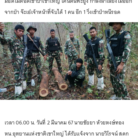
มอดไม้ดอดเข้าป่าเขาใหญ่ โค่นต้นพะยูง กำลังลำเลียงไม้ออก
จากป่า จ๊ะเอ๋เจ้าหน้าที่จับได้ 1 คน อีก 1 วิ่งเข้าป่าหนีรอด
เวลา 06.00 น. วันที่ 2 มีนาคม 67 นายชัยยา ห้วยหงษ์ทอง
หน.อุทยานแห่งชาติเขาใหญ่ ได้รับแจ้งจาก นายวิโรจน์ สดก