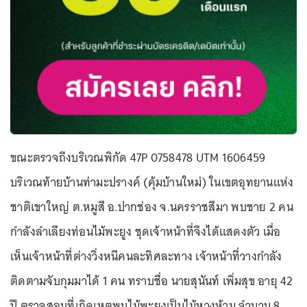
ขณะตรวจถึงบริเวณพิกัด 47P 0758478 UTM 1606459
บริเวณท้ายบ้านท่ามะปรางค์ (คุ้มบ้านใหม่) ในเขตอุทยานแห่ง
ชาติเขาใหญ่ ต.หมูสี อ.ปากช่อง จ.นครราชสีมา พบชาย 2 คน
กำลังลำเลียงท่อนไม้พะยูง ชุดเจ้าหน้าที่จึงได้แสดงตัว เมื่อ
เห็นเจ้าหน้าที่ต่างวิ่งหนีคนละทิศละทาง เจ้าหน้าที่วางกำลัง
ติดตามจับกุมมาได้ 1 คน ทราบชื่อ นายสุนันท์ เพิ่มสุข อายุ 42
ปี ตรวจสอบที่เกิดเหตุพบไม้พะยูงเป็นไม้หวงห้าม จำนวน 8