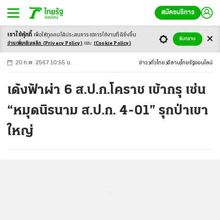
สมัครบริการ
เราใช้คุ้กกี้
เพื่อให้ทุกคนได้ประสบ
การณ์การใช้งานที่ดียิ่งขึ้น
+
ก
ก
-ก
รับทราบ
อ่านเพิ่มเติมคลิก
(Privacy Policy)
และ
(Cookie Policy)
20 ก.พ. 2567 10:55 น.
ข่าว
ทั่วไทย
อีสาน
ไทยรัฐออนไลน์
เด้งฟ้าผ่า 6 ส.ป.ก.โคราช เข้ากรุ เซ่น
“หมุดนิรนาม ส.ป.ก. 4-01” รุกป่าเขา
ใหญ่
...