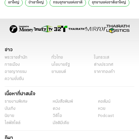
เขาใหญ่
ป่าเขาใหญ่
กรมอุทยานแห่งชาติ
อุทยานแห่งชาติเขาใหญ่
ข่าวทั่วไป
ข่าว
พระราชสำนัก
ทั่วไทย
ในกระแส
การเมือง
นโยบายรัฐ
ต่างประเทศ
อาชญากรรม
ยานยนต์
ราคาทองคำ
ความยั่งยืน
เนื้อหาที่น่าสนใจ
รายงานพิเศษ
หนังสือพิมพ์
คอลัมน์
บันเทิง
ดวง
หวย
นิยาย
วิดีโอ
Podcast
ไลฟ์สไตล์
มัลติมีเดีย
กีฬา