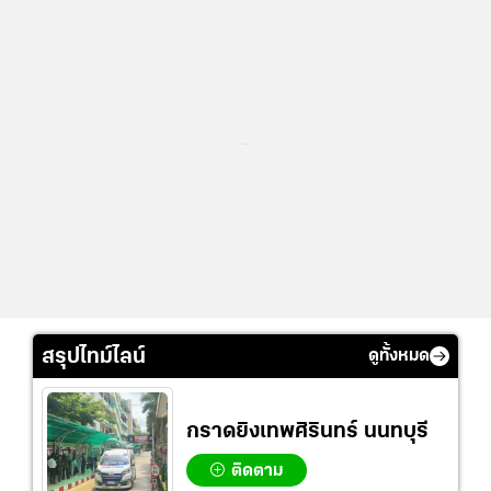
...
สรุปไทม์ไลน์
ดูทั้งหมด
กราดยิงเทพศิรินทร์ นนทบุรี
ติดตาม