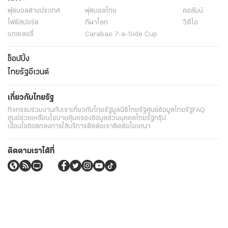
ฟุตบอลต่่างประเทศ
ฟุตบอลไทย
คอลัมน์
ไฟต์สปอร์ต
กีฬาโลก
วิดีโอ
แกลเลอรี่
Carabao 7-a-Side Cup
ช็อปปิ้ง
ไทยรัฐอีเวนต์
เกี่ยวกับไทยรัฐ
กิจกรรม
ร่วมงานกับเรา
เกี่ยวกับไทยรัฐ
มูลนิธิไทยรัฐ
ศูนย์ข้อมูลไทยรัฐ
FAQ
ศูนย์ช่วยเหลือ
นโยบายคุ้มครองข้อมูลส่วนบุคคลไทยรัฐกรุ๊ป
เงื่อนไขข้อตกลงการใช้บริการ
ติดต่อเรา
ติดต่อโฆษณา
ติดตามเราได้ที่
Application
My THAIRATH