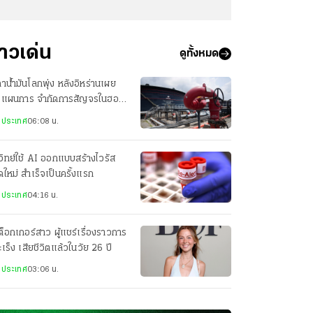
่าวเด่น
ดูทั้งหมด
าน้ำมันโลกพุ่ง หลังอิหร่านเผย
างแผนการ จำกัดการสัญจรในฮอร์
งประเทศ
06:08 น.
วิทย์ใช้ AI ออกแบบสร้างไวรัส
ดใหม่ สำเร็จเป็นครั้งแรก
งประเทศ
04:16 น.
กต็อกเกอร์สาว ผู้แชร์เรื่องราวการ
มะเร็ง เสียชีวิตแล้วในวัย 26 ปี
งประเทศ
03:06 น.