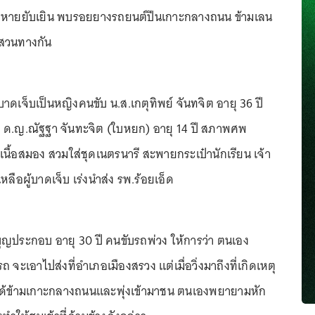
ียหายยับเยิน พบรอยยางรถยนต์ปีนเกาะกลางถนน ข้ามเลน
บสวนทางกัน
ับบาดเจ็บเป็นหญิงคนขับ น.ส.เกตุทิพย์ จันทจิต อายุ 36 ปี
ต ด.ญ.ณัฐฐา จันทะจิต (ใบหยก) อายุ 14 ปี สภาพศพ
นื้อสมอง สวมใส่ชุดเนตรนารี สะพายกระเป๋านักเรียน เจ้า
ยเหลือผู้บาดเจ็บ เร่งนำส่ง รพ.ร้อยเอ็ด
ญประกอบ อายุ 30 ปี คนขับรถพ่วง ให้การว่า ตนเอง
 จะเอาไปส่งที่อำเภอเมืองสรวง แต่เมื่อวิ่งมาถึงที่เกิดเหตุ
ลนได้ข้ามเกาะกลางถนนและพุ่งเข้ามาชน ตนเองพยายามหัก