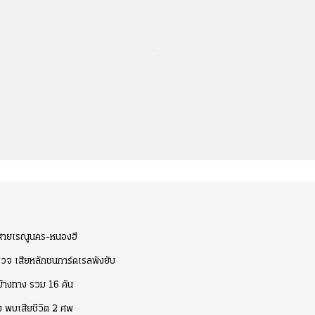
...
นสายเรณูนคร-หนองฮี
ำรวจ เสียหลักชนการ์ดเรลพังยับ
ข้างทาง รวม 16 คัน
ง พบเสียชีวิต 2 ศพ