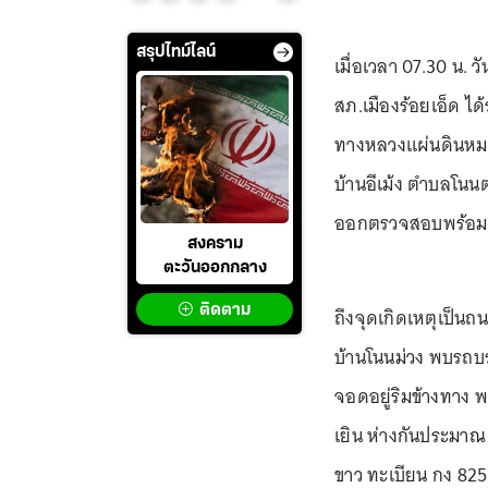
สรุปไทม์ไลน์
เมื่อเวลา 07.30 น. ว
สภ.เมืองร้อยเอ็ด ได
ทางหลวงแผ่นดินหมาย
บ้านอีเม้ง ตำบลโนนตา
ออกตรวจสอบพร้อมกู
สงคราม
ตะวันออกกลาง
ติดตาม
ถึงจุดเกิดเหตุเป็น
บ้านโนนม่วง พบรถบรรท
จอดอยู่ริมข้างทาง 
เยิน ห่างกันประมาณ 
ขาว ทะเบียน กง 825