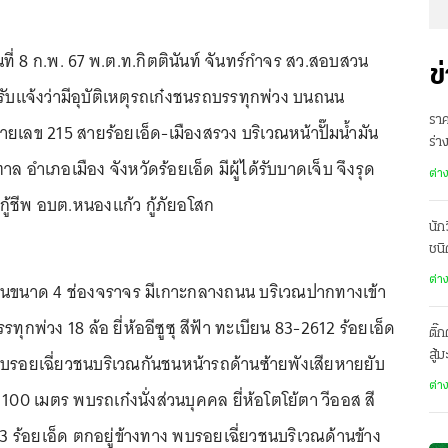
ันที่ 8 ก.พ. 67 พ.ต.ท.กิตตินันท์ จันทร์กำจร สว.สอบสวน
ข
้รับแจ้งว่ามีอุบัติเหตุรถเก๋งชนรถบรรทุกพ่วง บนถนน
ราค
เลข 215 สายร้อยเอ็ด-เมืองสรวง บริเวณหน้าปั๊มน้ำมัน
ร่
ล อำเภอเมือง จังหวัดร้อยเอ็ด มีผู้ได้รับบาดเจ็บ จึงรุด
มุซ
ต่า
้ชีพ อบต.หนองแก้ว กู้ภัยอโสก
นัก
ชนิ
ต่า
ถนนขนาด 4 ช่องจราจร มีเกาะกลางถนน บริเวณปากทางเข้า
ุกพ่วง 18 ล้อ ยี่ห้ออีซูซุ สีฟ้า ทะเบียน 83-2612 ร้อยเอ็ด
ติ๊
สู้
พบรอยเฉี่ยวชนบริเวณกันชนหน้ารถด้านซ้ายพังเสียหายยับ
ต่า
100 เมตร พบรถเก๋งนั่งส่วนบุคคล ยี่ห้อโตโย้ตา วีออส สี
3 ร้อยเอ็ด ตกอยู่ข้างทาง พบรอยเฉี่ยวชนบริเวณด้านข้าง