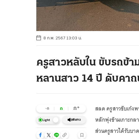
8 ก.พ. 2567 13:03 น.
ครูสาวหลับใน ขับรถข้า
หลานสาว 14 ปี ดับคา
สลด ครูสาวขับเก๋งพา
+
ก
ก
-ก
หลักพุ่งข้ามเกาะกล
ฟังข่าว
Light
ส่วนครูสาวได้รับบา