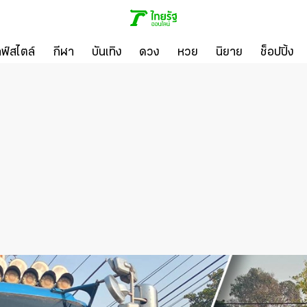
ลฟ์สไตล์
กีฬา
บันเทิง
ดวง
หวย
นิยาย
ช็อปปิ้ง