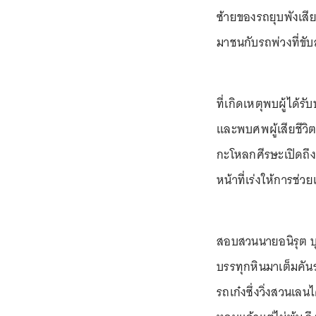
ซ้ายของรถยุบพังเส
มาชนกับรถพ่วงที่ขั
ที่เกิดเหตุพบผู้ได้ร
และพบศพผู้เสียชีวิ
กะโหลกศีรษะเปิดถึงเ
หน้าที่เร่งให้การช่ว
สอบสวนนายอนิรุต บุ
บรรทุกหินมาเต็มคันรถ
รถเก๋งซึ่งวิ่งสวนเ