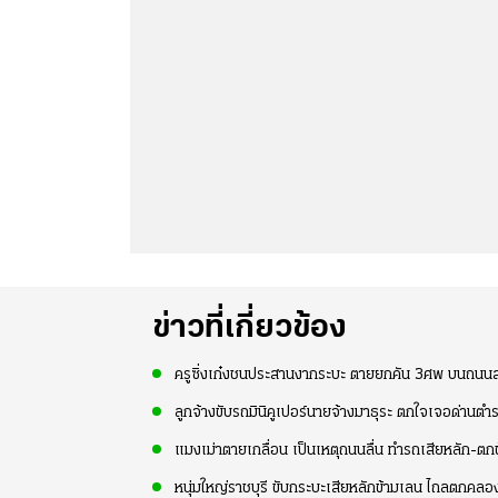
ข่าวที่เกี่ยวข้อง
ครูซิ่งเก๋งชนประสานงากระบะ ตายยกคัน 3ศพ บนถน
ลูกจ้างขับรถมินิคูเปอร์นายจ้างมาธุระ ตกใจเจอด่านต
แมงเม่าตายเกลื่อน เป็นเหตุถนนลื่น ทำรถเสียหลัก-ตก
หนุ่มใหญ่ราชบุรี ขับกระบะเสียหลักข้ามเลน ไถลตกคลอ