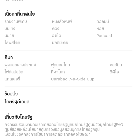
เนื้อหาที่น่าสนใจ
รายงานพิเศษ
หนังสือพิมพ์
คอลัมน์
บันเทิง
ดวง
หวย
นิยาย
วิดีโอ
Podcast
ไลฟ์สไตล์
มัลติมีเดีย
กีฬา
ฟุตบอลต่่างประเทศ
ฟุตบอลไทย
คอลัมน์
ไฟต์สปอร์ต
กีฬาโลก
วิดีโอ
แกลเลอรี่
Carabao 7-a-Side Cup
ช็อปปิ้ง
ไทยรัฐอีเวนต์
เกี่ยวกับไทยรัฐ
กิจกรรม
ร่วมงานกับเรา
เกี่ยวกับไทยรัฐ
มูลนิธิไทยรัฐ
ศูนย์ข้อมูลไทยรัฐ
FAQ
ศูนย์ช่วยเหลือ
นโยบายคุ้มครองข้อมูลส่วนบุคคลไทยรัฐกรุ๊ป
เงื่อนไขข้อตกลงการใช้บริการ
ติดต่อเรา
ติดต่อโฆษณา