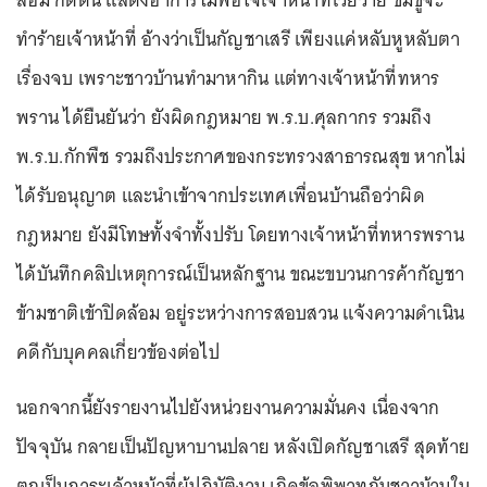
ล้อม กดดัน แสดงอาการไม่พอใจเจ้าหน้าที่โวยวาย ข่มขู่จะ
ทำร้ายเจ้าหน้าที่ อ้างว่าเป็นกัญชาเสรี เพียงแค่หลับหูหลับตา
เรื่องจบ เพราะชาวบ้านทำมาหากิน แต่ทางเจ้าหน้าที่ทหาร
พราน ได้ยืนยันว่า ยังผิดกฎหมาย พ.ร.บ.ศุลกากร รวมถึง
พ.ร.บ.กักพืช รวมถึงประกาศของกระทรวงสาธารณสุข หากไม่
ได้รับอนุญาต และนำเข้าจากประเทศเพื่อนบ้านถือว่าผิด
กฎหมาย ยังมีโทษทั้งจำทั้งปรับ โดยทางเจ้าหน้าที่ทหารพราน
ได้บันทึกคลิปเหตุการณ์เป็นหลักฐาน ขณะขบวนการค้ากัญชา
ข้ามชาติเข้าปิดล้อม อยู่ระหว่างการสอบสวน แจ้งความดำเนิน
คดีกับบุคคลเกี่ยวข้องต่อไป
นอกจากนี้ยังรายงานไปยังหน่วยงานความมั่นคง เนื่องจาก
ปัจจุบัน กลายเป็นปัญหาบานปลาย หลังเปิดกัญชาเสรี สุดท้าย
ตกเป็นภาระเจ้าหน้าที่ผู้ปฏิบัติงาน เกิดข้อพิพาทกับชาวบ้านใน