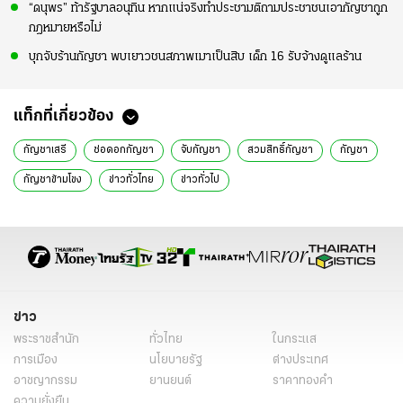
“ดนุพร” ท้ารัฐบาลอนุทิน หากแน่จริงทำประชามติถามประชาชนเอากัญชาถูก
กฎหมายหรือไม่
บุกจับร้านกัญชา พบเยาวชนสภาพเมาเป็นสิบ เด็ก 16 รับจ้างดูแลร้าน
แท็กที่เกี่ยวข้อง
กัญชาเสรี
ช่อดอกกัญชา
จับกัญชา
สวมสิทธิ์กัญชา
กัญชา
กัญชาข้ามโขง
ข่าวทั่วไทย
ข่าวทั่วไป
ข่าว
พระราชสำนัก
ทั่วไทย
ในกระแส
การเมือง
นโยบายรัฐ
ต่างประเทศ
อาชญากรรม
ยานยนต์
ราคาทองคำ
ความยั่งยืน