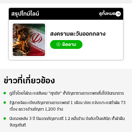
สรุปไทม์ไลน์
ดูทั้งหมด
สงครามตะวันออกกลาง
ติดตาม
ข่าวที่เกี่ยวข้อง
ภูมิใจไทยโต้กระแสสังคม "ศุภชัย" ย้ำกัญชาทางการแพทย์ไม่ใช่นันทนาการ
รัฐบาลจัดระเบียบกัญชาทางการแพทย์ 1 เดือน ปชช.แจ้งเบาะแสทำผิด 73
เรื่อง ตรวจร้านกัญชา 1,200 ร้าน
นับถอยหลัง 3 ปี ปิดฉากกัญชาเสรี 1.2 หมื่นร้าน บังคับเป็นคลินิก ย้ำฝ่าฝืน
จับกุมทันที