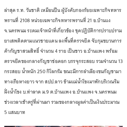
ล่าสุด ร.ท. วันชาติ เหมือนปืน ผู้บังคับกองร้อยเฉพาะกิจทหาร
พรานที่ 2108 หน่วยเฉพาะกิจทหารพรานที่ 21 อ.บ้านแง
จ.นครพนม ระดมเจ้าหน้าที่เกี่ยวข้อง ชุดปฏิบัติการปราบปราม
ยาเสพติดตามแนวชายแดน ลงพื้นที่ตรวจยึด จับกุมขบวนการ
ค้ากัญชาสวมสิทธิ์ จำนวน 4 ราย เป็นชาว อ.บ้านแพง พร้อม
ตรวจยึดของกลางกัญชาช่อดอก บรรจุกระสอบ รวมจำนวน 13
กระสอบ น้ำหนัก 250 กิโลกรัม ขณะมีการลำเลียงขนกัญชามา
ทางเรือหางยาว จาก สปป.ลาว ข้ามแม่น้ำโขงมาพักบริเวณริม
ฝั่งน้ำโขง บ.ท่าลาด ม.9 ต.บ้านแพง อ.บ้านแพง จ.นครพนม
ช่วงเวลาเช้าตรู่ที่ผ่านมา รวมของกลางมูลค่าเป็นเงินประมาณ
5 แสนบาท