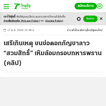
สมัครบริการ
เราใช้คุ้กกี้
เพื่อให้ทุกคนได้ประสบ
การณ์การใช้งานที่ดียิ่งขึ้น
+
ก
ก
-ก
รับทราบ
อ่านเพิ่มเติมคลิก
(Privacy Policy)
และ
(Cookie Policy)
17 เม.ย. 2566 13:48 น.
ข่าว
ทั่วไทย
อีสาน
ไทยรัฐออนไลน์
เสรีเกินเหตุ ขนช่อดอกกัญชาลาว
“สวมสิทธิ์” เหิมล้อมกรอบทหารพราน
(คลิป)
...