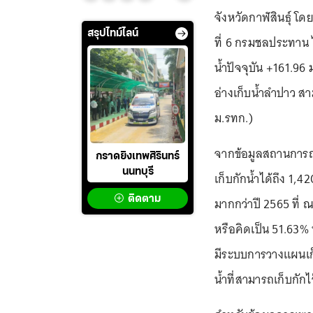
จังหวัดกาฬสินธุ์ โ
สรุปไทม์ไลน์
ที่ 6 กรมชลประทาน 
น้ำปัจจุบัน +161.96
อ่างเก็บน้ำลำปาว สา
ม.รทก.)
จากข้อมูลสถานการณ์น
กราดยิงเทพศิรินทร์
นนทบุรี
เก็บกักน้ำได้ถึง 1,4
ติดตาม
มากกว่าปี 2565 ที่ ณ
หรือคิดเป็น 51.63% 
มีระบบการวางแผนเก็บ
น้ำที่สามารถเก็บกักไว