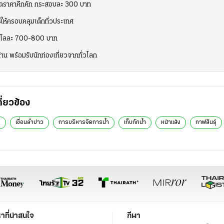
๋ยลดราคาคึกคัก กระสอบละ 300 บาท
ธิให้ครอบคลุมเด็กทั่วประเทศ
คากิโลละ 700-800 บาท
าน พร้อมรับนักท่องเที่ยวจากทั่วโลก
กี่ยวข้อง
ร
เขื่อนลำปาว
การบริหารจัดการน้ำ
เก็บกักน้ำ
หน้าแล้ง
กาฟสินธุ์
หาที่น่าสนใจ
กีฬา