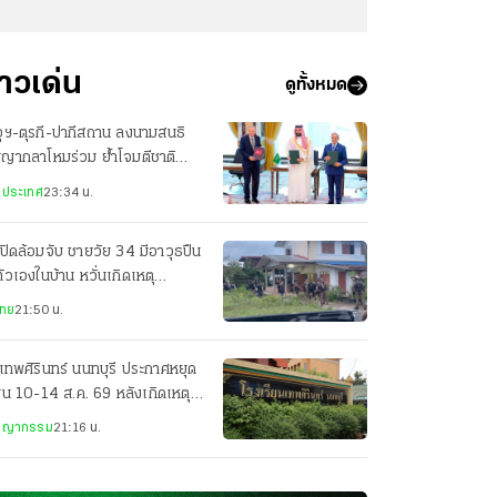
่าวเด่น
ดูทั้งหมด
ุฯ-ตุรกี-ปากีสถาน ลงนามสนธิ
ญญากลาโหมร่วม ย้ำโจมตีชาติ
ยวเท่ากับโจมตีทั้ง 3 ประเทศ
งประเทศ
23:34 น.
ปิดล้อมจับ ชายวัย 34 มีอาวุธปืน
ตัวเองในบ้าน หวั่นเกิดเหตุ
นตราย
ไทย
21:50 น.
เทพศิรินทร์ นนทบุรี ประกาศหยุด
ยน 10-14 ส.ค. 69 หลังเกิดเหตุก
ยิง
ชญากรรม
21:16 น.