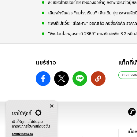
ธงเขียวไทยช่วยไทย ที่หนองบัวลำภู ลงทะเบียนซื้อปุ
เดินหน้าจัดสรร "นมโรงเรียน" เพิ่มเติม มุ่งกระจายสิท
แพงก็ไม่หวั่น "เห็ดเผาะ" ออกแล้ว คนซื้อคึกคัก รา
"พืชสวนโลกอุดรธานี 2569" คาดเงินสะพัด 3.2 หมื่นล้
แชร์ข่าว
แท็กที่เ
ข่าวเกษต
เราใช้คุ้กกี้
เพื่อให้ทุกคนได้ประสบ
การณ์การใช้งานที่ดียิ่งขึ้น
ข่าว
เนื้อ
อ่านเพิ่มเติมคลิก