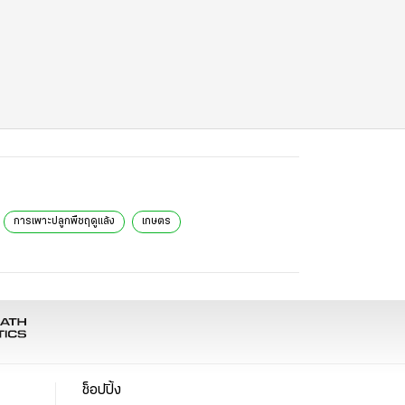
การเพาะปลูกพืชฤดูแล้ง
เกษตร
ช็อปปิ้ง