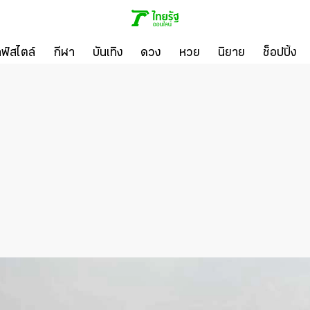
ลฟ์สไตล์
กีฬา
บันเทิง
ดวง
หวย
นิยาย
ช็อปปิ้ง