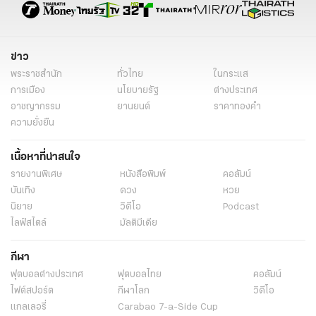
ข่าว
พระราชสำนัก
ทั่วไทย
ในกระแส
การเมือง
นโยบายรัฐ
ต่างประเทศ
อาชญากรรม
ยานยนต์
ราคาทองคำ
ความยั่งยืน
เนื้อหาที่น่าสนใจ
รายงานพิเศษ
หนังสือพิมพ์
คอลัมน์
บันเทิง
ดวง
หวย
นิยาย
วิดีโอ
Podcast
ไลฟ์สไตล์
มัลติมีเดีย
กีฬา
ฟุตบอลต่่างประเทศ
ฟุตบอลไทย
คอลัมน์
ไฟต์สปอร์ต
กีฬาโลก
วิดีโอ
แกลเลอรี่
Carabao 7-a-Side Cup