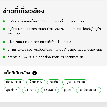
ข่าวที่เกี่ยวข้อง
ปู่เศร้า! จอดรถเกิดไหลทับหัวหลานวัยขวบที่วิ่งเล่นตายอนาถ
หนูน้อย 6 ขวบ ปั่นจักรยานกลับบ้าน หลงทางเกือบ 30 กม. โชคดีผู้ใหญ่บ้าน
ช่วยเหลือ
เปิดที่มาแก้บนชุดโกโกวา อยากให้เจ้าแม่อินเทรนด์
อุทาหรณ์ผู้ปกครอง พลเมืองดีช่วย "เด็กน้อย" วิ่งหลงทางบนถนนกลางดึก
ลูกหาย! วัยเพิ่งหัดเดินแล้วทิ้งไว้คนเดียว แจ้งกู้ภัยหากันวุ่น
แท็กที่เกี่ยวข้อง
เด็กวิ่งหน้ารถ
เด็กหลงทาง
เจอเด็ก
หนูน้อยวิ่งตามรถ
ชุดโกโกวา
บ.แคนเกิด
อ.ชุมพลบุรี
สุรินทร์
เจอเด็กวิ่งตามรถ
ปู่ชวนไปอยู่ด้วย
ข่าวทั่วไป