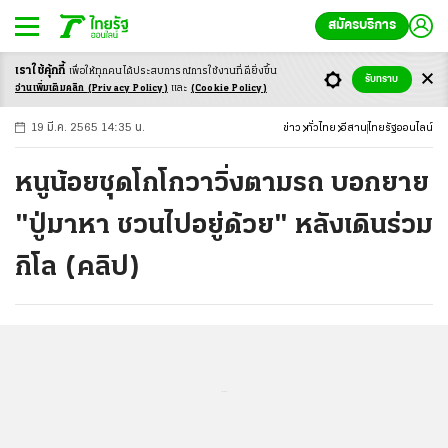
สมัครบริการ
เราใช้คุ้กกี้
เพื่อให้ทุกคนได้ประสบ
การณ์การใช้งานที่ดียิ่งขึ้น
+
ก
ก
-ก
รับทราบ
อ่านเพิ่มเติมคลิก
(Privacy Policy)
และ
(Cookie Policy)
19 มี.ค. 2565 14:35 น.
ข่าว
ทั่วไทย
อีสาน
ไทยรัฐออนไลน์
หนูน้อยชุดโกโกวาวิ่งตามรถ บอกยาย
"ปู่มาหา ชวนไปอยู่ด้วย" หลังเดินร่วม
กิโล (คลิป)
...