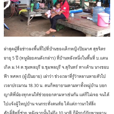
ล่าสุดผู้สื่อข่าวลงพื้นที่ไปที่บ้านของเด็กหญิงปิยมาศ สุขจิตร
อายุ 5 ปี (หนูน้อยคนดังกล่าว) ที่บ้านหลังหนึ่งในพื้นที่ บ.แคน
เกิด ม.14 ต.ชุมพลบุรี อ.ชุมพลบุรี จ.สุรินทร์ ทางด้าน นางขอบ
ฟ้า ทศพร (ผู้เป็นยาย) เล่าว่า ช่วงเวลาที่รู้ว่าหลานหายตัวไป
เวลาประมาณ 18.30 น. ตนก็พยายามตามหาทั้งหมู่บ้าน บอก
ญาติพี่น้องทุกคนให้ช่วยออกตามหาเช่นกัน แต่ก็ไม่เจอ จนได้
ไปแจ้งผู้ใหญ่บ้าน จนกระทั่งตนท้อ ได้แต่ภาวนาให้สิ่ง
ศักดิ์สิทธิ์ช่วย หลังจากนั้นไม่ถึง 10 นาที ก็มีรถกู้ภัยพาหลาน