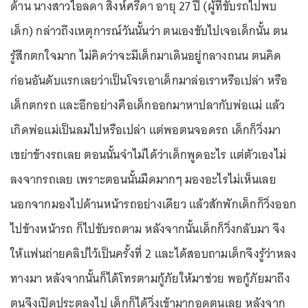
ด้าน นางสาวไอลดา สิงห์ศรีดา อายุ 27 ปี (ผู้ที่ขับรถไปพบ
เด็ก) กล่าวถึงเหตุการณ์วันนั้นว่า ตนเองขับไปเจอเด็กนั้น ตน
รู้สึกตกใจมาก ไม่คิดว่าจะมีเด็กมาเดินอยู่กลางถนน ตนคิด
ก่อนอันดับแรกเลยว่าเป็นโจรเอาเด็กมาล่อเราหรือเปล่า หรือ
เด็กตกรถ และอีกอย่างคือเด็กออกมาหาปลากับพ่อแม่ แล้ว
เกิดพ่อแม่เป็นลมไปหรือเปล่า แต่พอตนจอดรถ เด็กก็วิ่งมา
เขย่าข้างรถเลย ตอนนั้นจำไม่ได้ว่าเด็กพูดอะไร แต่ตัวเองไม่
ลงจากรถเลย เพราะตอนนั้นมืดมากๆ มองอะไรไม่เห็นเลย
นอกจากมองไปด้านหน้ารถอย่างเดียว แล้วสักพักเด็กก็วิ่งออก
ไปข้างหน้ารถ ก็ไปขับรถตาม หลังจากนั้นเด็กก็วิ่งกลับมา จึง
ให้แฟนถ่ายคลิปไว้เป็นครั้งที่ 2 และได้สอบถามเด็กจึงรู้ว่าหลง
ทางมา หลังจากนั้นก็ได้โทรตามกู้ภัยให้มาช่วย พอกู้ภัยมาถึง
ตนจึงเปิดประตูลงไป เด็กก็ได้วิ่งเข้ามากอดตนเลย หลังจาก