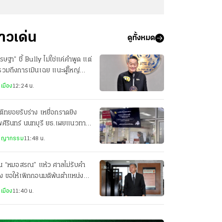
่าวเด่น
ดูทั้งหมด
รษฐา” ชี้ Bully ไม่ใช่แค่คำพูด แต่
รวมถึงการเมินเฉย แนะผู้ใหญ่
เกตมากขึ้น
เมือง
12:24 น.
ิทยอยรับร่าง เหยื่อกราดยิง
ศิรินทร์ นนทบุรี ยธ.เผยแนวทาง
ียวยารายละ 3 แสน
ชญากรรม
11:48 น.
วน “หมอสรณ” แห้ว ศาลไม่รับคำ
ง ขอให้เพิกถอนมติพ้นตำแหน่ง
ะธาน กสทช.
เมือง
11:40 น.