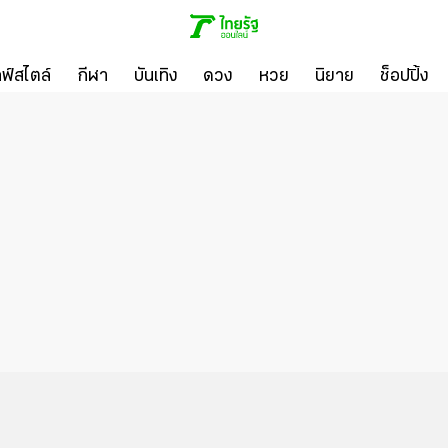
ลฟ์สไตล์
กีฬา
บันเทิง
ดวง
หวย
นิยาย
ช็อปปิ้ง