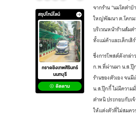
จากร้าน "นมโตตำป่า"
สรุปไทม์ไลน์
ใหญ่พัฒนา ต.โคกมะม่
บริเวณหน้าร้านส้มตำ
ทั้งแม่ค้าและเด็กเสิร
ซึ่งการโพสต์ดังกล่า
ก.พ.ที่ผ่านมา น.ส.ปุ
กราดยิงเทพศิรินทร์
นนทบุรี
ร้านของตัวเอง จนมีเ
ติดตาม
น.ส.ปุ๊กกี้ ไม่มีควา
ตำหนิ ประกอบกับเจ้า
ให้แต่งตัวที่ไม่สมคว