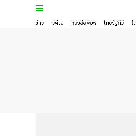
ข่าว
วิดีโอ
หนังสือพิมพ์
ไทยรัฐทีวี
ไ