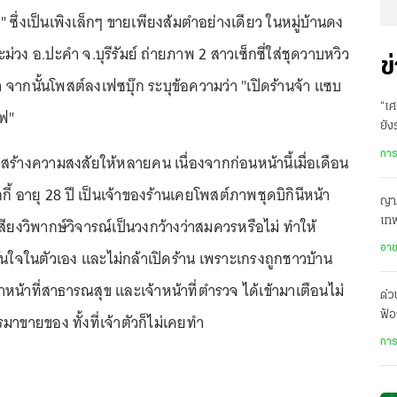
 ซึ่งเป็นเพิงเล็กๆ ขายเพียงส้มตำอย่างเดียว ในหมู่บ้านดง
วง อ.ปะคำ จ.บุรีรัมย์ ถ่ายภาพ 2 สาวเซ็กซี่ใส่ชุดวาบหวิว
ข
 จากนั้นโพสต์ลงเฟซบุ๊ก ระบุข้อความว่า "เปิดร้านจ้า แซบ
“เศ
์ฟ"
ยัง
สัง
การ
วสร้างความสงสัยให้หลายคน เนื่องจากก่อนหน้านี้เมื่อเดือน
๊กกี้ อายุ 28 ปี เป็นเจ้าของร้านเคยโพสต์ภาพชุดบิกินีหน้า
ญาต
สียงวิพากษ์วิจารณ์เป็นวงกว้างว่าสมควรหรือไม่ ทำให้
เทพ
เย
อา
มมั่นใจในตัวเอง และไม่กล้าเปิดร้าน เพราะเกรงถูกชาวบ้าน
หน้าที่สาธารณสุข และเจ้าหน้าที่ตำรวจ ได้เข้ามาเตือนไม่
ด่
ฟ้อ
รมาขายของ ทั้งที่เจ้าตัวก็ไม่เคยทำ
ปร
การ