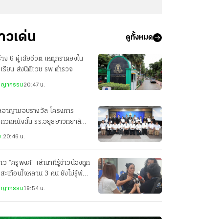
่าวเด่น
ดูทั้งหมด
่าง 6 ผู้เสียชีวิต เหตุกราดยิงใน
เรียน ส่งนิติเวช รพ.ตำรวจ
ชญากรรม
20:47 น.
ลอาญามอบรางวัล โครงการ
กวดหนังสั้น รร.อยุธยาวิทยาลัย
ารางวัลชนะเลิศ
.
20:46 น.
สาว “ครูพงศ์” เล่านาทีรู้ข่าวน้องถูก
 สะเทือนใจหลาน 3 คน ยังไม่รู้พ่อ
ยชีวิต
ชญากรรม
19:54 น.