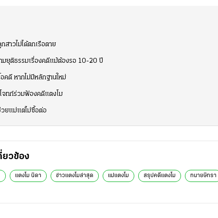
กสาวไม่ได้ตกเรือตาย
ามยุติธรรมเรื่องคดีแม้ต้องรอ 10-20 ปี
้อคดี หากไม่มีหลักฐานใหม่
นโจทก์ร่วมฟ้องคดีแตงโม
ยแม่แต่ไม่ซื้อต่อ
กี่ยวข้อง
า
แตงโม นิดา
ข่าวแตงโมล่าสุด
แม่แตงโม
สรุปคดีแตงโม
ทนายษิทรา