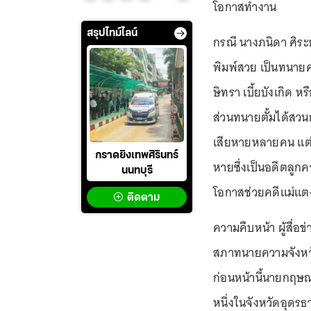
โอกาสทำงาน
สรุปไทม์ไลน์
กรณี นางภนิดา ศิระ
พิมพ์สวย เป็นทนายค
ษิทรา เบี้ยบังเกิด หร
ส่วนทนายตั้มได้สวนก
เสียหายหลายคน แต่แ
กราดยิงเทพศิรินทร์
หายซึ่งเป็นอดีตลูก
นนทบุรี
โอกาสช่วยคดีแม่แตง
ติดตาม
ความคืบหน้า ผู้สื่อข
สภาทนายความจังหวัด
ก่อนหน้านี้นายกฤษ
หนึ่งในจังหวัดอุดรธ