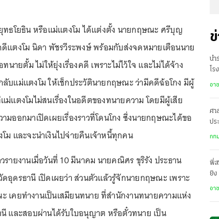
ยุทธโยธิน หรือแม่แตงโม ได้แต่งตั้ง นายกฤษณะ ศรีบุญ
ข
ดีแตงโม นิดา พัชรวีระพงษ์ พร้อมกับส่งจดหมายเตือนนาย
นำร
ือทนายตั้ม ไม่ให้ยุ่งเรื่องคดี เพราะไม่ไว้ใจ และไม่ได้จ้าง
โรง
ลับแม่แตงโม ให้เช็กประวัตินายกฤษณะ ว่ามีคดีฉ้อโกง มีผู้
อา
ม่แตงโมไม่สนเรื่องในอดีตของทนายความ โดยมีผู้เสีย
ศา
ความออกมาเปิดเผยเรื่องราวที่โดนโกง ซึ่งนายกฤษณะได้ขอ
ประ
โม และจะนำเงินไปจ่ายคืนเจ้าหนี้ทุกคน
คว้
กทม
่าวรายงานเมื่อวันที่ 10 มีนาคม นายคณิศร ขุริรัง ประธาน
พี่
ยิง
อุดรธานี เปิดเผยว่า ส่วนตัวแล้วรู้จักนายกฤษณะ เพราะ
เสี
อา
ณะ เคยทำงานเป็นเสมียนทนาย ที่สำนักงานทนายความแห่ง
านี และสอบผ่านได้รับใบอนุญาต หรือตั๋วทนาย เป็น