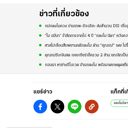
ข่าวที่เกี่ยวข้อง
แม่แตงโมควง ปานเทพ-อัจฉริยะ ส่งสำนวน DSI เชื่อลู
“โม อมีนา” รำลึกการจากไป 4 ปี “แตงโม นิดา” หวังคว
ศาลไม่เลื่อนสืบพยานคดีแตงโม ด้าน "คุณแม่" เผย ไม่รื
คุณแม่รับเงินสด แคชเชียร์เช็ครวม 2 ล้าน ยกเลิกเป็
แอนนา หาช่างรีโนเวต บ้านแตงโม พร้อมเผยเหตุผลที่ช่ว
แชร์ข่าว
แท็กที่เ
แตงโมนิด