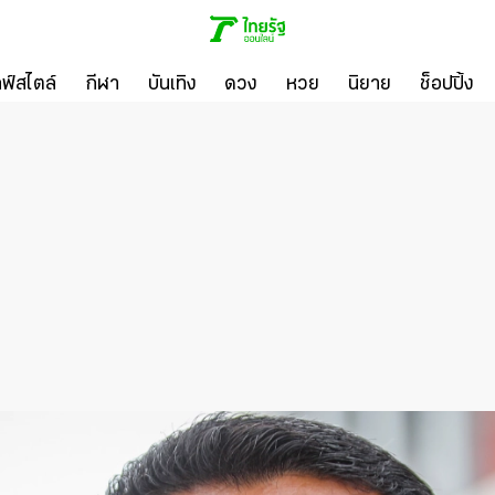
ลฟ์สไตล์
กีฬา
บันเทิง
ดวง
หวย
นิยาย
ช็อปปิ้ง