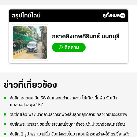
สรุปไทม์ไลน์
ดูทั้งหมด
กราดยิงเทพศิรินทร์ นนทบุรี
ติดตาม
ข่าวที่เกี่ยวข้อง
จับสึก หลวงตาวัย 58 ขับเก๋งชนท้ายรถสาว โต้เถียงลิ้นพัน จับเป่า
แอลกอฮอล์พุ่ง 167
จับสึกแล้ว พระเมาคลานลากรถพ่วงล้มลุกคลุกคลาน กลางถนนมิตรภาพ
จับสึกพระเมาสุรา ขอเรี่ยไรเงินคนใจบุญ อ้างจะนำไปแจกช่วยคนเร่ร่อน
จับสึก 2 รูป พระเมาปลิ้น ขับเก๋งส่ายไปมา ตอนพักรอสร่าง-ใช้ ตร.ซื้อเหล้า