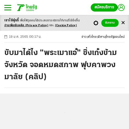
สมัครบริการ
เราใช้คุ้กกี้
เพื่อให้ทุกคนได้ประสบ
การณ์การใช้งานที่ดียิ่งขึ้น
+
ก
ก
-ก
รับทราบ
อ่านเพิ่มเติมคลิก
(Privacy Policy)
และ
(Cookie Policy)
19 ม.ค. 2565 00:17 น.
ข่าว
ทั่วไทย
อีสาน
ไทยรัฐออนไลน์
ขับมาได้ไง "พระเมาแอ๋" ซิ่งเก๋งข้าม
จังหวัด จอดหมดสภาพ ฟุบคาพวง
มาลัย (คลิป)
...