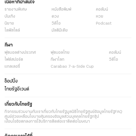
เนื้อหาที่น่าสนใจ
รายงานพิเศษ
หนังสือพิมพ์
คอลัมน์
บันเทิง
ดวง
หวย
นิยาย
วิดีโอ
Podcast
ไลฟ์สไตล์
มัลติมีเดีย
กีฬา
ฟุตบอลต่่างประเทศ
ฟุตบอลไทย
คอลัมน์
ไฟต์สปอร์ต
กีฬาโลก
วิดีโอ
แกลเลอรี่
Carabao 7-a-Side Cup
ช็อปปิ้ง
ไทยรัฐอีเวนต์
เกี่ยวกับไทยรัฐ
กิจกรรม
ร่วมงานกับเรา
เกี่ยวกับไทยรัฐ
มูลนิธิไทยรัฐ
ศูนย์ข้อมูลไทยรัฐ
FAQ
ศูนย์ช่วยเหลือ
นโยบายคุ้มครองข้อมูลส่วนบุคคลไทยรัฐกรุ๊ป
เงื่อนไขข้อตกลงการใช้บริการ
ติดต่อเรา
ติดต่อโฆษณา