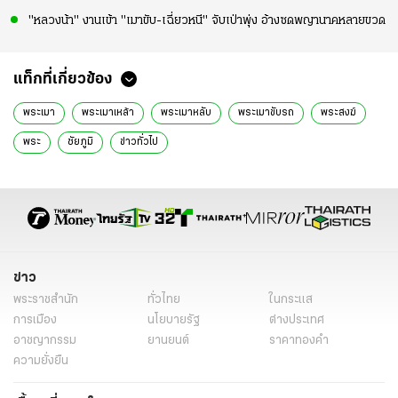
"หลวงน้า" งานเข้า "เมาขับ-เฉี่ยวหนี" จับเป่าพุ่ง อ้างซดพญานาคหลายขวด
แท็กที่เกี่ยวข้อง
พระเมา
พระเมาเหล้า
พระเมาหลับ
พระเมาขับรถ
พระสงฆ์
พระ
ชัยภูมิ
ข่าวทั่วไป
ข่าว
พระราชสำนัก
ทั่วไทย
ในกระแส
การเมือง
นโยบายรัฐ
ต่างประเทศ
อาชญากรรม
ยานยนต์
ราคาทองคำ
ความยั่งยืน