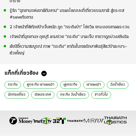
ทำร้าย
รู้จัก "อุทยานแห่งชาติทับลาน" มรดกโลกและที่เที่ยวธรรมชาติ สู่กระแส
#saveทับลาน
2 เจ้าหน้าที่พิทักษ์ป่าเจ็บหนัก ถูก "กระทิงป่า" ไล่ขวิด ขณะออกลาดตระเวน
เจ้าหน้าที่อุทยานฯ กุยบุรี ตามช่วย "กระทิง" บาดเจ็บ ขาขวาถูกบ่วงสลิงรัด
ดัชนีชี้ความสมบูรณ์ ภาพ "กระทิง" หากินในเขตรักษาพันธุ์สัตว์ป่าตะเบาะ-
ห้วยใหญ่
แท็กที่เกี่ยวข้อง
กระทิง
ดูกระทิง เขาแผงม้า
ฝูงกระทิง
เขาแผงม้า
วังน้ำเขียว
นักท่องเที่ยว
เปิดประเทศ
กระทิง วังน้ำเขียว
ข่าวทั่วไป