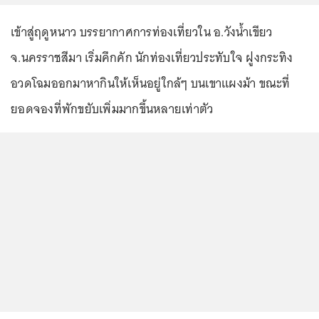
เข้าสู่ฤดูหนาว บรรยากาศการท่องเที่ยวใน อ.วังน้ำเขียว
จ.นครราชสีมา เริ่มคึกคัก นักท่องเที่ยวประทับใจ ฝูงกระทิง
อวดโฉมออกมาหากินให้เห็นอยู่ใกล้ๆ บนเขาแผงม้า ขณะที่
ยอดจองที่พักขยับเพิ่มมากขึ้นหลายเท่าตัว