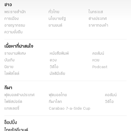
ข่าว
พระราชสำนัก
ทั่วไทย
ในกระแส
การเมือง
นโยบายรัฐ
ต่างประเทศ
อาชญากรรม
ยานยนต์
ราคาทองคำ
ความยั่งยืน
เนื้อหาที่น่าสนใจ
รายงานพิเศษ
หนังสือพิมพ์
คอลัมน์
บันเทิง
ดวง
หวย
นิยาย
วิดีโอ
Podcast
ไลฟ์สไตล์
มัลติมีเดีย
กีฬา
ฟุตบอลต่่างประเทศ
ฟุตบอลไทย
คอลัมน์
ไฟต์สปอร์ต
กีฬาโลก
วิดีโอ
แกลเลอรี่
Carabao 7-a-Side Cup
ช็อปปิ้ง
ไทยรัฐอีเวนต์