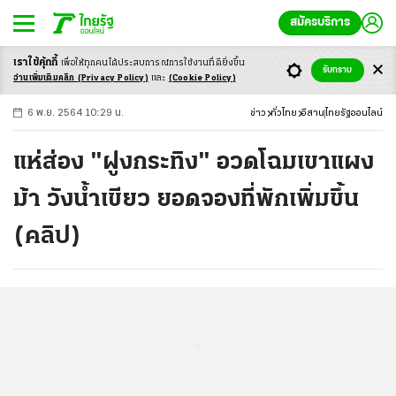
สมัครบริการ
เราใช้คุ้กกี้
เพื่อให้ทุกคนได้ประสบ
การณ์การใช้งานที่ดียิ่งขึ้น
+
ก
ก
-ก
รับทราบ
อ่านเพิ่มเติมคลิก
(Privacy Policy)
และ
(Cookie Policy)
6 พ.ย. 2564 10:29 น.
ข่าว
ทั่วไทย
อีสาน
ไทยรัฐออนไลน์
แห่ส่อง "ฝูงกระทิง" อวดโฉมเขาแผง
ม้า วังน้ำเขียว ยอดจองที่พักเพิ่มขึ้น
(คลิป)
...