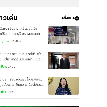
่าวเด่น
ดูทั้งหมด
ิทยอยรับร่าง เหยื่อกราดยิง
ศิรินทร์ นนทบุรี ยธ.เผยแนวทาง
ียวยารายละ 3 แสน
ชญากรรม
11:48 น.
วน “หมอสรณ” แห้ว ศาลไม่รับคำ
ง ขอให้เพิกถอนมติพ้นตำแหน่ง
ะธาน กสทช.
เมือง
11:40 น.
 Cell Broadcast ไม่มีเสียงดัง
ุไม่ต้องการเพิ่มความเสี่ยงให้คนที่
บซ่อน
เมือง
11:07 น.