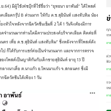
 พ.ย.64) มีผู้ใช้เฟซบุ๊กที่ใช้ชื่อว่า “ยุทธนา อาพันธ์” ได้โพสต์
เลือดกรุ๊ป B ด่วนมาก ให้กับ ด.ช.สุธินันท์ เเสงทับทิม น้อง
ข
้ยงหัวใจหลังจากฉีดวัคซีนเข็มที่ 2 ได้ 1 วันจึงต้องมีการ
ญาต
ลือดจำนวนมากท่านใดมีความประสงค์บริจาคเลือด ติดต่อที่
เทพ
ร เพื่อ ด.ช.สุธินันท์ แสงทับทิม” ซึ่งหลังจากที่โพสต์ดัง
เย
อา
กไป ก็ได้รับการแชร์ต่อเป็นจำนวนมาก และจากการตรวจ
ด่
ของโพสต์เป็นญาติกันกับเด็กชายสุธินันท์ อายุ 13 ปี
ฟ้อ
นกลางนาเดื่อ ต.นาแก้ว อ.โพนนาแก้ว จ.สกลนคร ซึ่งมี
ปร
การ
ฉีดวัคซีนได้เพียง 1 วัน
แจง
เหต
หล
การ