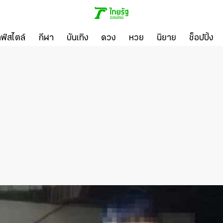
ลฟ์สไตล์
กีฬา
บันเทิง
ดวง
หวย
นิยาย
ช็อปปิ้ง