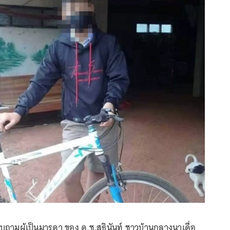
สอบถามผู้เป็นมารดา ของ ด.ช.สุธินันท์ ชาวบ้านกลางนาเดื่อ