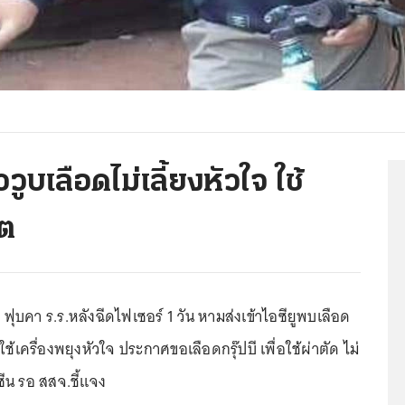
วูบเลือดไม่เลี้ยงหัวใจ ใช้
ิต
 ฟุบคา ร.ร.หลังฉีดไฟเซอร์ 1 วัน หามส่งเข้าไอซียูพบเลือด
งใช้เครื่องพยุงหัวใจ ประกาศขอเลือดกรุ๊ปบี เพื่อใช้ผ่าตัด ไม่
ีน รอ สสจ.ชี้แจง