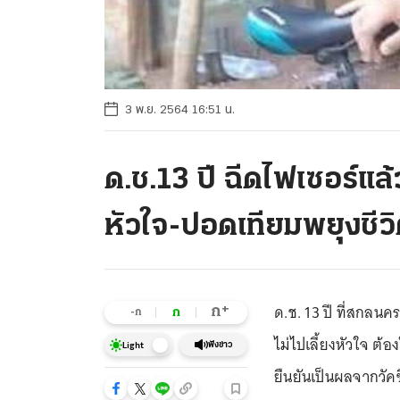
3 พ.ย. 2564 16:51 น.
ด.ช.13 ปี ฉีดไฟเซอร์แล้ว
หัวใจ-ปอดเทียมพยุงชีว
ด.ช. 13 ปี ที่สกลนคร
+
ก
ก
-ก
ไม่ไปเลี้ยงหัวใจ ต้อ
ฟังข่าว
Light
ยืนยันเป็นผลจากวัคซ