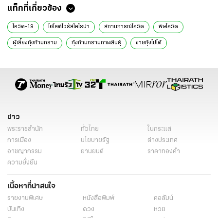
แท็กที่เกี่ยวข้อง
โควิด-19
ไฮไลต์ไวรัสโคโรน่า
สถานการณ์โควิด
พิษโควิด
ผู้เลี้ยงกุ้งก้ามกราม
กุ้งก้ามกรามกาฬสินธุ์
ขายกุ้งไม่ได้
ไม่มีตลาดรับซื้อ
กาฬสินธุ์
วีรชาติ ภูโปร่ง
ข่าวทั่วไป
ข่าว
พระราชสำนัก
ทั่วไทย
ในกระแส
การเมือง
นโยบายรัฐ
ต่างประเทศ
อาชญากรรม
ยานยนต์
ราคาทองคำ
ความยั่งยืน
เนื้อหาที่น่าสนใจ
รายงานพิเศษ
หนังสือพิมพ์
คอลัมน์
บันเทิง
ดวง
หวย