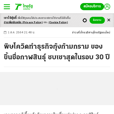
สมัครบริการ
เราใช้คุ้กกี้
เพื่อให้ทุกคนได้ประสบ
การณ์การใช้งานที่ดียิ่งขึ้น
+
ก
ก
-ก
รับทราบ
อ่านเพิ่มเติมคลิก
(Privacy Policy)
และ
(Cookie Policy)
1 ส.ค. 2564 21:48 น.
ข่าว
ทั่วไทย
อีสาน
ไทยรัฐออนไลน์
พิษโควิดทำธุรกิจกุ้งก้ามกราม ของ
ขึ้นชื่อกาฬสินธุ์ ซบเซาสุดในรอบ 30 ปี
...