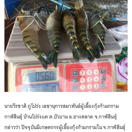
นายวีรชาติ ภูโปร่ง เลขานุการสมาพันธ์ผู้เลี้ยงกุ้งก้ามกราม
กาฬสินธุ์ บ้านโปร่งแค ต.บัวบาน อ.ยางตลาด จ.กาฬสินธุ์
กล่าวว่า ปัจจุบันมีเกษตรกรผู้เลี้ยงกุ้งก้ามกรามใน จ.กาฬสินธุ์