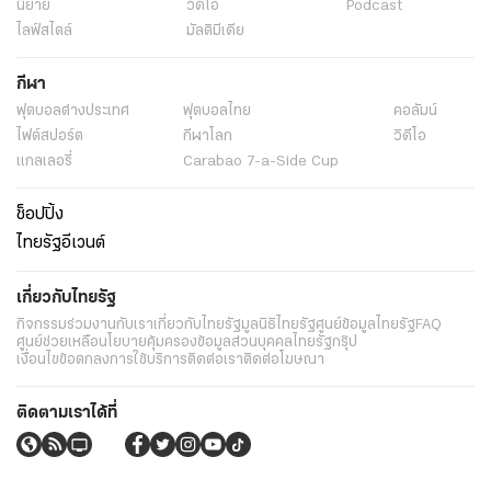
นิยาย
วิดีโอ
Podcast
ไลฟ์สไตล์
มัลติมีเดีย
กีฬา
ฟุตบอลต่่างประเทศ
ฟุตบอลไทย
คอลัมน์
ไฟต์สปอร์ต
กีฬาโลก
วิดีโอ
แกลเลอรี่
Carabao 7-a-Side Cup
ช็อปปิ้ง
ไทยรัฐอีเวนต์
เกี่ยวกับไทยรัฐ
กิจกรรม
ร่วมงานกับเรา
เกี่ยวกับไทยรัฐ
มูลนิธิไทยรัฐ
ศูนย์ข้อมูลไทยรัฐ
FAQ
ศูนย์ช่วยเหลือ
นโยบายคุ้มครองข้อมูลส่วนบุคคลไทยรัฐกรุ๊ป
เงื่อนไขข้อตกลงการใช้บริการ
ติดต่อเรา
ติดต่อโฆษณา
ติดตามเราได้ที่