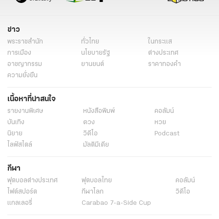
ข่าว
พระราชสำนัก
ทั่วไทย
ในกระแส
การเมือง
นโยบายรัฐ
ต่างประเทศ
อาชญากรรม
ยานยนต์
ราคาทองคำ
ความยั่งยืน
เนื้อหาที่น่าสนใจ
รายงานพิเศษ
หนังสือพิมพ์
คอลัมน์
บันเทิง
ดวง
หวย
นิยาย
วิดีโอ
Podcast
ไลฟ์สไตล์
มัลติมีเดีย
กีฬา
ฟุตบอลต่่างประเทศ
ฟุตบอลไทย
คอลัมน์
ไฟต์สปอร์ต
กีฬาโลก
วิดีโอ
แกลเลอรี่
Carabao 7-a-Side Cup