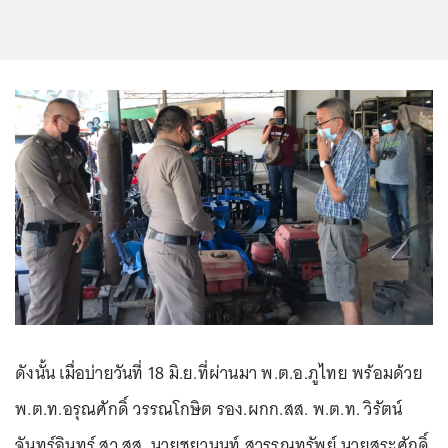
ดังนั้น เมื่อบ่ายวันที่ 18 มิ.ย.ที่ผ่านมา พ.ต.อ.ภูไทย พร้อมด้วย
พ.ต.ท.อรุณศักดิ์ วรรณโกษิต รอง.ผกก.สส. พ.ต.ท. วิรัตน์
จันทร์อินทร์ สว.สส. นายชยานนท์ สุวรรณทรัพย์ นายสุระศักดิ์