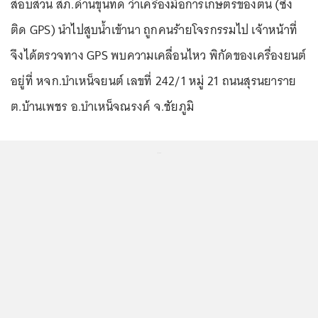
สอบสวน สภ.ด่านขุนทด ว่าเครื่องมือการเกษตรของตน (ซึ่ง
ติด GPS) นำไปสูบน้ำเข้านา ถูกคนร้ายโจรกรรมไป เจ้าหน้าที่
จึงได้ตรวจทาง GPS พบความเคลื่อนไหว พิกัดของเครื่องยนต์
อยู่ที่ หจก.บำเหน็จยนต์ เลขที่ 242/1 หมู่ 21 ถนนสุรนยาราย
ต.บ้านเพชร อ.บำเหน็จณรงค์ จ.ชัยภูมิ
...