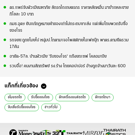
ตร.แพร่จับผัวเมียมหาภัย ลักรถไถเกษตรกร ราคาหลักหมื่น มาชำแหละขาย
กิโลละ 10 บาท
กมธ.อุตฯ ยันแก้กฎหมายค้าของเก่าไม่กระทบซาเล้ง แต่เพิ่มโทษพวกรับซื้อ
ของโจร
รถจยย.ถูกขโมยไป หนุ่มป.โทตามเจอโพสต์ขายในเฟซบุ๊ก พาตร.ตามยึดรวม
17คัน
อายัด-57ล. บ้านผัวเมีย 'รับของโจร' แก๊งยกเซฟ โคลอมเบีย
รวบอื้อ! คนงานลักทรัพย์ รง.ร้าง ไทยคอปเปอร์ อ้างถูกจ้างมาวันละ 600
แท็กที่เกี่ยวข้อง
ขโมยรถไถ
รับซื้อของโจร
ลักเครื่องยนต์รถไถ
ลักรถไถนา
จับเสี่ยรับซื้อของโจร
ข่าวทั่วไป