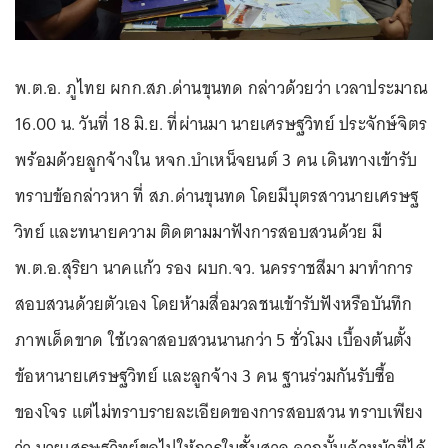
พ.ต.อ. ภูไทย ผกก.สภ.ด่านขุนทด กล่าวด้วยว่า เวลาประมาณ
16.00 น. วันที่ 18 มิ.ย. ที่ผ่านมา นายเศรษฐวิทย์ ประจักษ์จิตร
พร้อมด้วยลูกจ้างใน หจก.บำเหน็จยนต์ 3 คน เดินทางเข้ารับ
ทราบข้อกล่าวหา ที่ สภ.ด่านขุนทด โดยมีบุตรสาวนายเศรษฐ
วิทย์ และทนายความ ติดตามมาฟังการสอบสวนด้วย มี
พ.ต.อ.สุริยา นาคแก้ว รอง ผบก.จว. นครราชสีมา มาทำการ
สอบสวนด้วยตัวเอง โดยห้ามสื่อมวลชนเข้ารับฟังหรือบันทึก
ภาพเด็ดขาด ใช้เวลาสอบสวนนานกว่า 5 ชั่วโมง เบื้องต้นตั้ง
ข้อหานายเศรษฐวิทย์ และลูกจ้าง 3 คน ฐานร่วมกันรับซื้อ
ของโจร แต่ไม่ทราบรายละเอียดของการสอบสวน ทราบเพียง