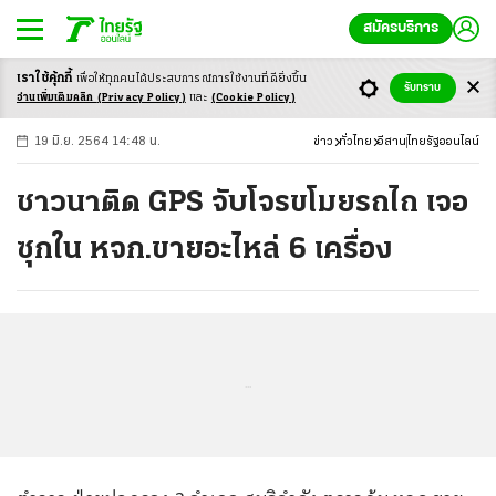
สมัครบริการ
เราใช้คุ้กกี้
เพื่อให้ทุกคนได้ประสบ
การณ์การใช้งานที่ดียิ่งขึ้น
+
ก
ก
-ก
รับทราบ
อ่านเพิ่มเติมคลิก
(Privacy Policy)
และ
(Cookie Policy)
19 มิ.ย. 2564 14:48 น.
ข่าว
ทั่วไทย
อีสาน
ไทยรัฐออนไลน์
ชาวนาติด GPS จับโจรขโมยรถไถ เจอ
ซุกใน หจก.ขายอะไหล่ 6 เครื่อง
...