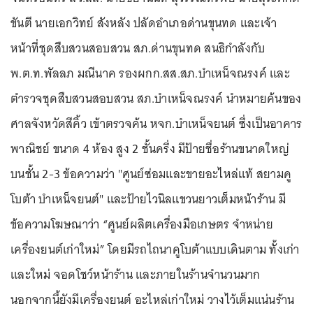
ขันตี นายเอกวิทย์ สังหลัง ปลัดอำเภอด่านขุนทด และเจ้า
หน้าที่ชุดสืบสวนสอบสวน สภ.ด่านขุนทด สนธิกำลังกับ
พ.ต.ท.พัลลภ มณีนาค รองผกก.สส.สภ.บำเหน็จณรงค์ และ
ตำรวจชุดสืบสวนสอบสวน สภ.บำเหน็จณรงค์ นำหมายค้นของ
ศาลจังหวัดสีคิ้ว เข้าตรวจค้น หจก.บำเหน็จยนต์ ซึ่งเป็นอาคาร
พาณิชย์ ขนาด 4 ห้อง สูง 2 ชั้นครึ่ง มีป้ายชื่อร้านขนาดใหญ่
บนชั้น 2-3 ข้อความว่า "ศูนย์ซ่อมและขายอะไหล่แท้ สยามคู
โบต้า บำเหน็จยนต์" และป้ายไวนิลแขวนยาวเต็มหน้าร้าน มี
ข้อความโฆษณาว่า “ศูนย์ผลิตเครื่องมือเกษตร จำหน่าย
เครื่องยนต์เก่าใหม่” โดยมีรถไถนาคูโบต้าแบบเดินตาม ทั้งเก่า
และใหม่ จอดโชว์หน้าร้าน และภายในร้านจำนวนมาก
นอกจากนี้ยังมีเครื่องยนต์ อะไหล่เก่าใหม่ วางไว้เต็มแน่นร้าน