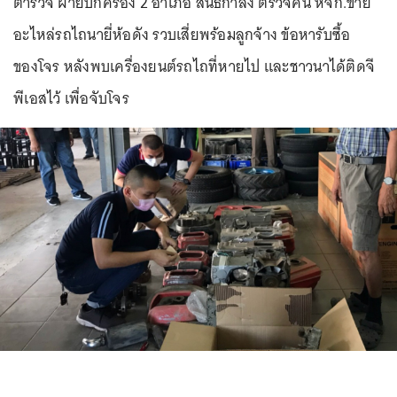
ตำรวจ ฝ่ายปกครอง 2 อำเภอ สนธิกำลัง ตรวจค้น หจก.ขาย
อะไหล่รถไถนายี่ห้อดัง รวบเสี่ยพร้อมลูกจ้าง ข้อหารับซื้อ
ของโจร หลังพบเครื่องยนต์รถไถที่หายไป และชาวนาได้ติดจี
พีเอสไว้ เพื่อจับโจร