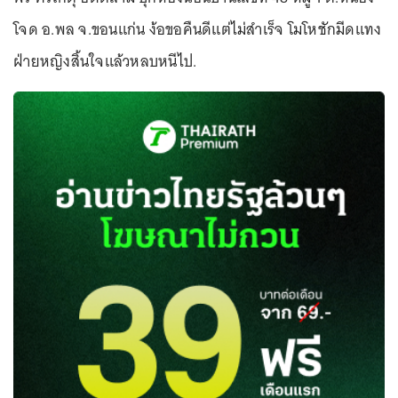
โจด อ.พล จ.ขอนแก่น ง้อขอคืนดีแต่ไม่สำเร็จ โมโหชักมีดแทง
ฝ่ายหญิงสิ้นใจแล้วหลบหนีไป.