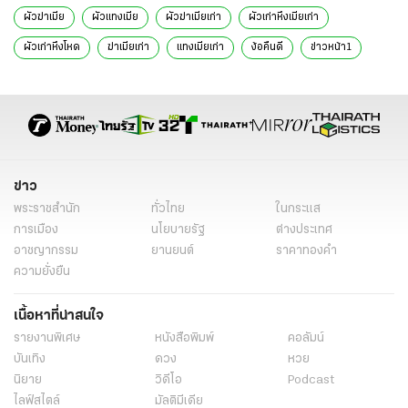
ผัวฆ่าเมีย
ผัวแทงเมีย
ผัวฆ่าเมียเก่า
ผัวเก่าหึงเมียเก่า
ผัวเก่าหึงโหด
ฆ่าเมียเก่า
แทงเมียเก่า
ง้อคืนดี
ข่าวหน้า1
ข่าววันนี้
ข่าวทั่วไป
ข่าว
พระราชสำนัก
ทั่วไทย
ในกระแส
การเมือง
นโยบายรัฐ
ต่างประเทศ
อาชญากรรม
ยานยนต์
ราคาทองคำ
ความยั่งยืน
เนื้อหาที่น่าสนใจ
รายงานพิเศษ
หนังสือพิมพ์
คอลัมน์
บันเทิง
ดวง
หวย
นิยาย
วิดีโอ
Podcast
ไลฟ์สไตล์
มัลติมีเดีย