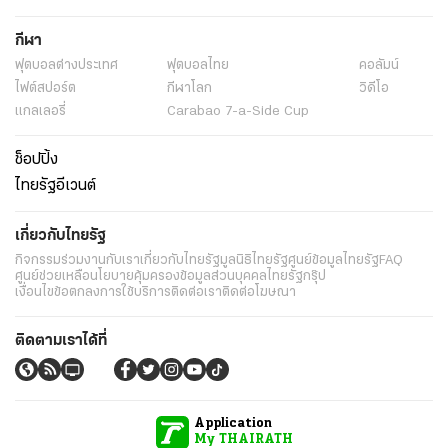
กีฬา
ฟุตบอลต่่างประเทศ
ฟุตบอลไทย
คอลัมน์
ไฟต์สปอร์ต
กีฬาโลก
วิดีโอ
แกลเลอรี่
Carabao 7-a-Side Cup
ช็อปปิ้ง
ไทยรัฐอีเวนต์
เกี่ยวกับไทยรัฐ
กิจกรรม
ร่วมงานกับเรา
เกี่ยวกับไทยรัฐ
มูลนิธิไทยรัฐ
ศูนย์ข้อมูลไทยรัฐ
FAQ
ศูนย์ช่วยเหลือ
นโยบายคุ้มครองข้อมูลส่วนบุคคลไทยรัฐกรุ๊ป
เงื่อนไขข้อตกลงการใช้บริการ
ติดต่อเรา
ติดต่อโฆษณา
ติดตามเราได้ที่
Application
My THAIRATH