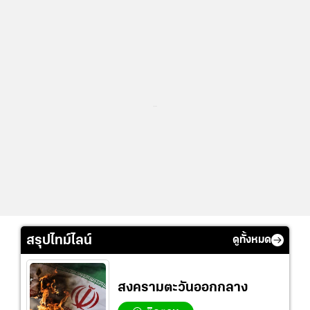
...
สรุปไทม์ไลน์
ดูทั้งหมด
สงครามตะวันออกกลาง