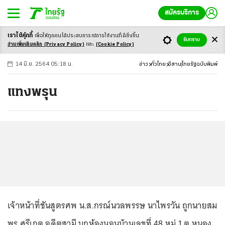
สมัครบริการ
เราใช้คุ้กกี้
เพื่อให้ทุกคนได้ประสบ
การณ์การใช้งานที่ดียิ่งขึ้น
+
ก
ก
-ก
รับทราบ
อ่านเพิ่มเติมคลิก
(Privacy Policy)
และ
(Cookie Policy)
14 มิ.ย. 2564 05:18 น.
ข่าว
ทั่วไทย
อีสาน
ไทยรัฐฉบับพิมพ์
แทงพรุน
...
เจ้าหน้าที่ชันสูตรศพ น.ส.กรณ์นวลพรรษ นาไพรวัน ถูกนายสม
พร ศรีเกตุ อดีตสามี บุกห้องนอนบ้านเลขที่ 48 หมู่ 1 ต.หนอง