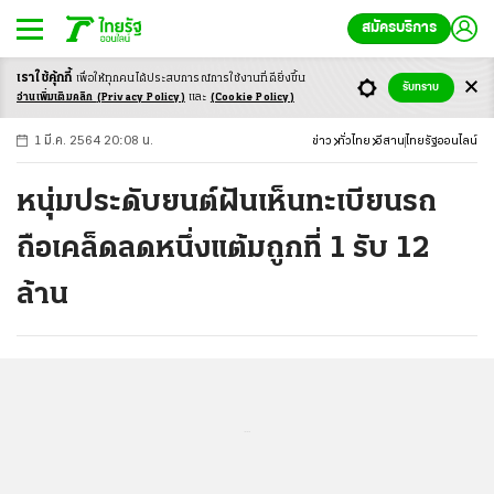
สมัครบริการ
เราใช้คุ้กกี้
เพื่อให้ทุกคนได้ประสบ
การณ์การใช้งานที่ดียิ่งขึ้น
+
ก
ก
-ก
รับทราบ
อ่านเพิ่มเติมคลิก
(Privacy Policy)
และ
(Cookie Policy)
1 มี.ค. 2564 20:08 น.
ข่าว
ทั่วไทย
อีสาน
ไทยรัฐออนไลน์
หนุ่มประดับยนต์ฝันเห็นทะเบียนรถ
ถือเคล็ดลดหนึ่งแต้มถูกที่ 1 รับ 12
ล้าน
...