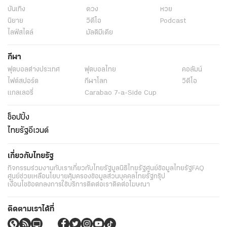
บันเทิง
ดวง
หวย
นิยาย
วิดีโอ
Podcast
ไลฟ์สไตล์
มัลติมีเดีย
กีฬา
ฟุตบอลต่่างประเทศ
ฟุตบอลไทย
คอลัมน์
ไฟต์สปอร์ต
กีฬาโลก
วิดีโอ
แกลเลอรี่
Carabao 7-a-Side Cup
ช็อปปิ้ง
ไทยรัฐอีเวนต์
เกี่ยวกับไทยรัฐ
กิจกรรม
ร่วมงานกับเรา
เกี่ยวกับไทยรัฐ
มูลนิธิไทยรัฐ
ศูนย์ข้อมูลไทยรัฐ
FAQ
ศูนย์ช่วยเหลือ
นโยบายคุ้มครองข้อมูลส่วนบุคคลไทยรัฐกรุ๊ป
เงื่อนไขข้อตกลงการใช้บริการ
ติดต่อเรา
ติดต่อโฆษณา
ติดตามเราได้ที่