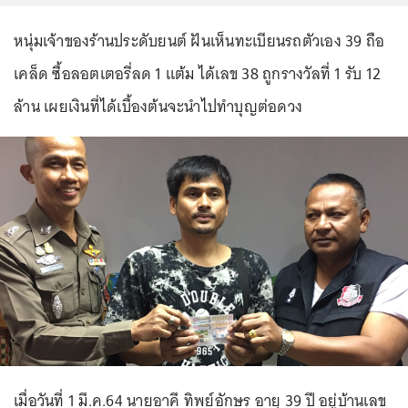
หนุ่มเจ้าของร้านประดับยนต์ ฝันเห็นทะเบียนรถตัวเอง 39 ถือ
เคล็ด ซื้อลอตเตอรี่ลด 1 แต้ม ได้เลข 38 ถูกรางวัลที่ 1 รับ 12
ล้าน เผยเงินที่ได้เบื้องต้นจะนำไปทำบุญต่อดวง
เมื่อวันที่ 1 มี.ค.64 นายอาคี ทิพย์อักษร อายุ 39 ปี อยู่บ้านเลข