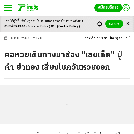
สมัครบริการ
เราใช้คุ้กกี้
เพื่อให้ทุกคนได้ประสบ
การณ์การใช้งานที่ดียิ่งขึ้น
+
ก
ก
-ก
รับทราบ
อ่านเพิ่มเติมคลิก
(Privacy Policy)
และ
(Cookie Policy)
16 ก.ย. 2563 07:27 น.
ข่าว
ทั่วไทย
อีสาน
ไทยรัฐออนไลน์
คอหวยเดินทางมาส่อง "เลขเด็ด" ปู่
คำ ย่าทอง เสี่ยงโชควันหวยออก
...