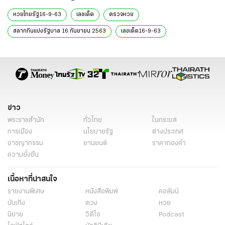
หวยไทยรัฐ16-9-63
เลขเด็ด
ตรวจหวย
สลากกินแบ่งรัฐบาล 16 กันยายน 2563
เลขเด็ด16-9-63
เลขเด็ด 16 ก.ย. 63
หวย
ข่าว
พระราชสำนัก
ทั่วไทย
ในกระแส
การเมือง
นโยบายรัฐ
ต่างประเทศ
อาชญากรรม
ยานยนต์
ราคาทองคำ
ความยั่งยืน
เนื้อหาที่น่าสนใจ
รายงานพิเศษ
หนังสือพิมพ์
คอลัมน์
บันเทิง
ดวง
หวย
นิยาย
วิดีโอ
Podcast