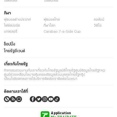
ไลฟ์สไตล์
มัลติมีเดีย
กีฬา
ฟุตบอลต่่างประเทศ
ฟุตบอลไทย
คอลัมน์
ไฟต์สปอร์ต
กีฬาโลก
วิดีโอ
แกลเลอรี่
Carabao 7-a-Side Cup
ช็อปปิ้ง
ไทยรัฐอีเวนต์
เกี่ยวกับไทยรัฐ
กิจกรรม
ร่วมงานกับเรา
เกี่ยวกับไทยรัฐ
มูลนิธิไทยรัฐ
ศูนย์ข้อมูลไทยรัฐ
FAQ
ศูนย์ช่วยเหลือ
นโยบายคุ้มครองข้อมูลส่วนบุคคลไทยรัฐกรุ๊ป
เงื่อนไขข้อตกลงการใช้บริการ
ติดต่อเรา
ติดต่อโฆษณา
ติดตามเราได้ที่
Application