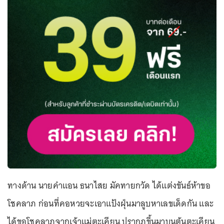
ทางด้าน นายคำแอน ธนาไสย มัคทายกวัด ได้แต่งขันธ์ห้าขอ
โชคลาภ ก่อนที่คอหวยจะเอาแป้งฝุ่นมาลูบหาเลขเด็ดกัน และ
ได้ขอโชคลาภจากเจ้าแม่ตะเคียน ปรากฏขึ้นมาบนต้นตะเคียน