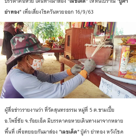
บรรดาคอหวย เดินทางมาส่อง
"เลขเด็ด"
ไหหินโบราณ
"ปู่คำ
ย่าทอง"
เพื่อเสี่ยงโชควันหวยออก 16/9/63
ผู้สื่อข่าวรายงานว่า ที่วัดสุนทรธรรม หมู่ที่ 5 ต.ขามเปี้ย
อ.โพธิ์ชัย จ.ร้อยเอ็ด มีบรรดาคอหวยเดินทางมาจากหลาย
พื้นที่ เพื่อทยอยกันมาส่อง
"เลขเด็ด"
ปู่คำ ย่าทอง หวังโชค