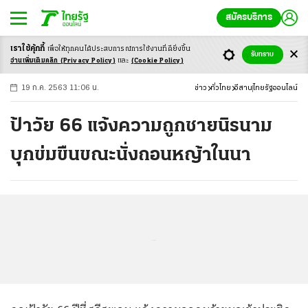
สมัครบริการ
เราใช้คุ้กกี้
เพื่อให้ทุกคนได้ประสบ
การณ์การใช้งานที่ดียิ่งขึ้น
+
ก
ก
-ก
รับทราบ
อ่านเพิ่มเติมคลิก
(Privacy Policy)
และ
(Cookie Policy)
19 ก.ค. 2563 11:06 น.
ข่าว
ทั่วไทย
อีสาน
ไทยรัฐออนไลน์
ป้าวัย 66 แจ้งความถูกชายนิรนาม
บุกข่มขืนขณะนั่งถอนหญ้าในนา
...