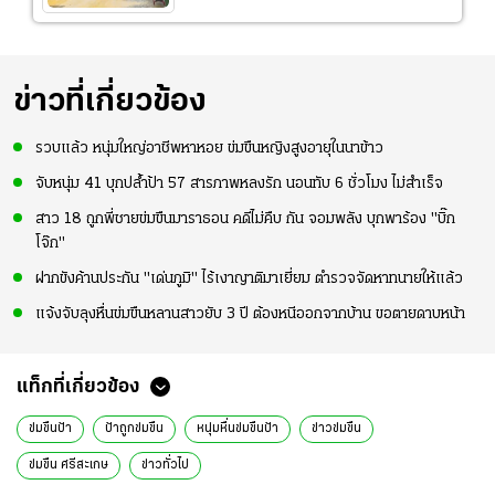
ข่าวที่เกี่ยวข้อง
รวบแล้ว หนุ่มใหญ่อาชีพหาหอย ข่มขืนหญิงสูงอายุในนาข้าว
จับหนุ่ม 41 บุกปล้ำป้า 57 สารภาพหลงรัก นอนทับ 6 ชั่วโมง ไม่สำเร็จ
สาว 18 ถูกพี่ชายข่มขืนมาราธอน คดีไม่คืบ กัน จอมพลัง บุกพาร้อง "บิ๊ก
โจ๊ก"
ฝากขังค้านประกัน "เด่นภูมิ" ไร้เงาญาติมาเยี่ยม ตำรวจจัดหาทนายให้แล้ว
แจ้งจับลุงหื่นข่มขืนหลานสาวยับ 3 ปี ต้องหนีออกจากบ้าน ขอตายดาบหน้า
แท็กที่เกี่ยวข้อง
ข่มขืนป้า
ป้าถูกข่มขืน
หนุ่มหื่นข่มขืนป้า
ข่าวข่มขืน
ข่มขืน ศรีสะเกษ
ข่าวทั่วไป