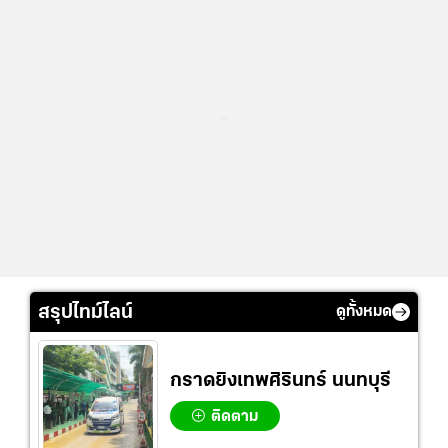
...
สรุปไทม์ไลน์
ดูทั้งหมด
กราดยิงเทพศิรินทร์ นนทบุรี
ติดตาม