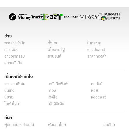
ข่าว
พระราชสำนัก
ทั่วไทย
ในกระแส
การเมือง
นโยบายรัฐ
ต่างประเทศ
อาชญากรรม
ยานยนต์
ราคาทองคำ
ความยั่งยืน
เนื้อหาที่น่าสนใจ
รายงานพิเศษ
หนังสือพิมพ์
คอลัมน์
บันเทิง
ดวง
หวย
นิยาย
วิดีโอ
Podcast
ไลฟ์สไตล์
มัลติมีเดีย
กีฬา
ฟุตบอลต่่างประเทศ
ฟุตบอลไทย
คอลัมน์