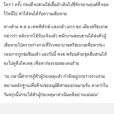
ใคร่ 1 ครั้ง ก่อนที่จะสวมใส่เสื้อผ้าเดินไปขี่จักรยานยนต์ที่จอด
ไว้หนีไป ทำให้ตนได้รับความเสียหาย
ทางด้าน พ.ต.อ.เทพพิทักษ์ แสงกล้า ผกก.สภ.เมืองศรีสะเกษ
กล่าวว่า หลังจากได้รับแจ้งแล้ว พนักงานสอบสวนได้ส่งตัวผู้
เสียหายไปตรวจร่างกายที่โรงพยาบาลศรีสะเกษเพื่อหาร่อง
รอยการถูกข่มขืนแล้ว และวันนี้ พงส.พร้อมด้วยชุดสืบสวนได้
ลงไปดูที่เกิดเหตุ เพื่อหาร่องรอยของคนร้าย
"ณ เวลานี้ตำรวจรู้ตัวผู้ก่อเหตุแล้ว กำลังอยู่ระหว่างรวบรวม
พยานหลักฐานเพื่อที่จะขออนุมัติศาลออกหมายจับ คาดว่าใน
วันพรุ่งนี้น่าจะได้ตัวผู้ก่อเหตุมาดำเนินคดีอย่างแน่นอน"