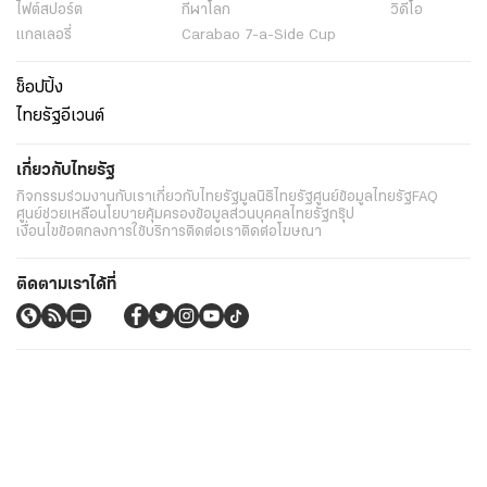
ไฟต์สปอร์ต
กีฬาโลก
วิดีโอ
แกลเลอรี่
Carabao 7-a-Side Cup
ช็อปปิ้ง
ไทยรัฐอีเวนต์
เกี่ยวกับไทยรัฐ
กิจกรรม
ร่วมงานกับเรา
เกี่ยวกับไทยรัฐ
มูลนิธิไทยรัฐ
ศูนย์ข้อมูลไทยรัฐ
FAQ
ศูนย์ช่วยเหลือ
นโยบายคุ้มครองข้อมูลส่วนบุคคลไทยรัฐกรุ๊ป
เงื่อนไขข้อตกลงการใช้บริการ
ติดต่อเรา
ติดต่อโฆษณา
ติดตามเราได้ที่
Application
My THAIRATH