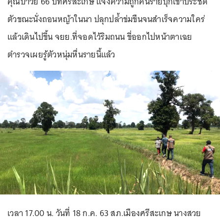
คุณป้าวัย 66 ปีที่ศรีสะเกษ แจ้งความถูกคนร้ายบุกเข้าประชิด
ตัวขณะนั่งถอนหญ้าในนา ปลุกปล้ำข่มขืนจนสำเร็จความใคร่
แล้วเดินไปขึ้น จยย.ที่จอดไว้ริมถนน ขี่ออกไปหน้าตาเฉย
ตำรวจเผยรู้ตัวหนุ่มหื่นรายนี้แล้ว
เวลา 17.00 น. วันที่ 18 ก.ค. 63 สภ.เมืองศรีสะเกษ นางสวย