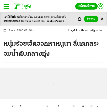
สมัครบริการ
เราใช้คุ้กกี้
เพื่อให้ทุกคนได้ประสบ
การณ์การใช้งานที่ดียิ่งขึ้น
+
ก
ก
-ก
รับทราบ
อ่านเพิ่มเติมคลิก
(Privacy Policy)
และ
(Cookie Policy)
18 ก.ค. 2563 02:40 น.
ข่าว
ทั่วไทย
อีสาน
ไทยรัฐออนไลน์
หนุ่มร้อยเอ็ดออกหาหนูนา ลื่นตกสระ
จมน้ำดับกลางทุ่ง
...