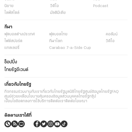
นิยาย
วิดีโอ
Podcast
ไลฟ์สไตล์
มัลติมีเดีย
กีฬา
ฟุตบอลต่่างประเทศ
ฟุตบอลไทย
คอลัมน์
ไฟต์สปอร์ต
กีฬาโลก
วิดีโอ
แกลเลอรี่
Carabao 7-a-Side Cup
ช็อปปิ้ง
ไทยรัฐอีเวนต์
เกี่ยวกับไทยรัฐ
กิจกรรม
ร่วมงานกับเรา
เกี่ยวกับไทยรัฐ
มูลนิธิไทยรัฐ
ศูนย์ข้อมูลไทยรัฐ
FAQ
ศูนย์ช่วยเหลือ
นโยบายคุ้มครองข้อมูลส่วนบุคคลไทยรัฐกรุ๊ป
เงื่อนไขข้อตกลงการใช้บริการ
ติดต่อเรา
ติดต่อโฆษณา
ติดตามเราได้ที่