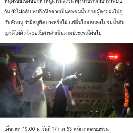
หนุ่มร้อยเอ็ดออกหาหนูนาริมสระน้ำทุ่งนาบริเวณป่ารกทึบ 2
วัน ยังไม่กลับ พบอีกทีกลายเป็นศพจมน้ำ คาดผู้ตายลงไปดู
กับดักหนู ว่ามีหนูติดบ่วงหรือไม่ แต่ลื่นไถลตกลงไปจมน้ำดับ
ญาติไม่ติดใจขอรับศพดำเนินตามประเพณีต่อไป
เมื่อเวลา 19.00 น. วันที่ 17 ก.ค.63 พนักงานสอบสวน