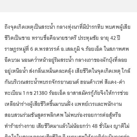
ถึงจุดเกิดเหตุเป็นสระน้ำ กลางทุ่งนาที่มีป่ารกทึบ พบศพผู้เสีย
ชีวิตเป็นชาย ทราบชื่อคือนายชาตรี ประทุมชัย อายุ 42 ปี
ราษฎรหมู่ที่ 6 ต.พรสวรรค์ อ.เสลภูมิ จ.ร้อยเอ็ด ในสภาพศพ
อืดบวม นอนคว่ำหน้าอยู่ริมสระน้ำ กลางเถาของผักบุ้งที่ลอย
อยู่เหนือน้ำ ส่งกลิ่นเหม็นคละคลุ้ง เสียชีวิตในจุดเกิดเหตุ ใกล้
กันบริเวณสระน้ำพบรถจักรยานยนต์ ฮอนด้าเวฟ สีแดง-ดำ
ทะเบียน 1 กข 21380 ร้อยเอ็ด อาสาสมัครกู้ภัยจึงให้การช่วย
เหลือนำร่างผู้เสียชีวิตขึ้นมาบนฝั่ง แพทย์เวรและพนักงาน
สอบสวนร่วมชันสูตรพลิกศพ ไม่พบร่องรอยการต่อสู้หรือ
ทำร้ายร่างกาย เสียชีวิตมาแล้วไม่น้อยกว่า 48 ชั่วโมง ญาติไม่