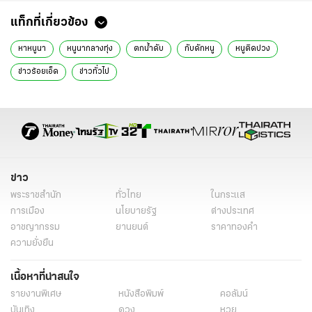
แท็กที่เกี่ยวข้อง
หาหนูนา
หนูนากลางทุ่ง
ตกน้ำดับ
กับดักหนู
หนูติดบ่วง
ข่าวร้อยเอ็ด
ข่าวทั่วไป
ข่าว
พระราชสำนัก
ทั่วไทย
ในกระแส
การเมือง
นโยบายรัฐ
ต่างประเทศ
อาชญากรรม
ยานยนต์
ราคาทองคำ
ความยั่งยืน
เนื้อหาที่น่าสนใจ
รายงานพิเศษ
หนังสือพิมพ์
คอลัมน์
บันเทิง
ดวง
หวย