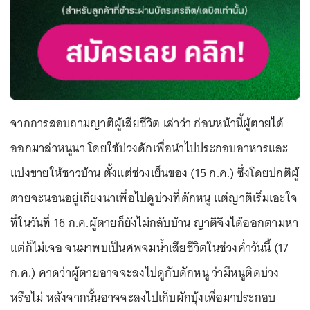
จากการสอบถามญาติผู้เสียชีวิต เล่าว่า ก่อนหน้านี้ผู้ตายได้
ออกมาล่าหนูนา โดยใช้บ่วงดักเพื่อนำไปประกอบอาหารและ
แบ่งขายให้ชาวบ้าน ตั้งแต่ช่วงเย็นของ (15 ก.ค.) ซึ่งโดยปกติผู้
ตายจะนอนอยู่เถียงนาเพื่อไปดูบ่วงที่ดักหนู แต่ญาติเริ่มเอะใจ
ที่ในวันที่ 16 ก.ค.ผู้ตายก็ยังไม่กลับบ้าน ญาติจึงได้ออกตามหา
แต่ก็ไม่เจอ จนมาพบเป็นศพจมน้ำเสียชีวิตในช่วงค่ำวันนี้ (17
ก.ค.) คาดว่าผู้ตายอาจจะลงไปดูกับดักหนู ว่ามีหนูติดบ่วง
หรือไม่ หลังจากนั้นอาจจะลงไปเก็บผักบุ้งเพื่อมาประกอบ