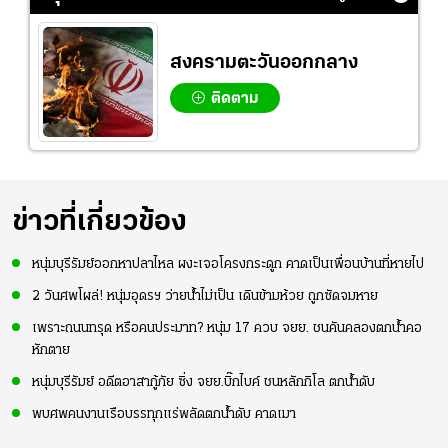
สงครามตะวันออกกลาง
ติดตาม
ข่าวที่เกี่ยวข้อง
หนุ่มบุรีรัมย์ออกหาปลาไหล ผงะเจอโครงกระดูก คาดเป็นเพื่อนบ้านที่หายไป
2 วันศพโผล่! หนุ่มอุดรฯ ว่ายน้ำไม่เป็น เดินข้ามห้วย ถูกซัดจมหาย
เพราะถนนทรุด หรือคนประมาท? หนุ่ม 17 ควบ จยย. ชนคันคลองตกน้ำคอ
หักตาย
หนุ่มบุรีรัมย์ อดีตอาสากู้ภัย ซิ่ง จยย.บิ๊กไบค์ ชนหลักกิโล ตกน้ำดับ
พบศพคนงานเรือบรรทุกแร่พลัดตกน้ำดับ คาดเมา