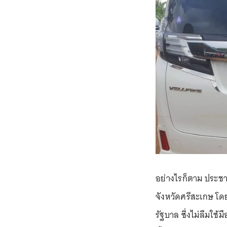
อย่างไรก็ตาม ประชาช
จังหวัดศรีสะเกษ โด
รัฐบาล ซึ่งไม่ลืมใช