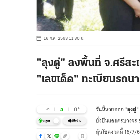
16 ก.ค. 2563 11:30 น.
"ลุงตู่" ลงพื้นที่ จ.ศร
"เลขเด็ด" ทะเบียนรถน
วันนี้หวยออก
"ลุงตู่"
+
ก
ก
-ก
ยั่งยืนและครบวงจร
ฟังข่าว
Light
ลุ้นโชคงวดนี้ 16/7/