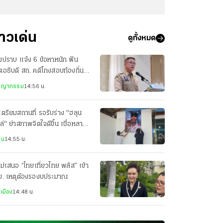
่าวเด่น
ดูทั้งหมด
ปราบ แจ้ง 6 ข้อหาหนัก ฟัน
ตอธิบดี สถ. คดีโกงสอบท้องถิ่น
สาน ปปง.เช็กเส้นเงิน
ชญากรรม
14:56 น.
เตรียมสถานที่ รอรับร่าง "ฮลุน
ล่" ย่าสภาพจิตใจดีขึ้น เชื่อหลาน
อยากทำให้เป็นห่วง
าน
14:55 น.
ไม่เสนอ “ไทยเที่ยวไทย พลัส” เข้า
ม. เหตุต้องรองบประมาณ
เมือง
14:48 น.