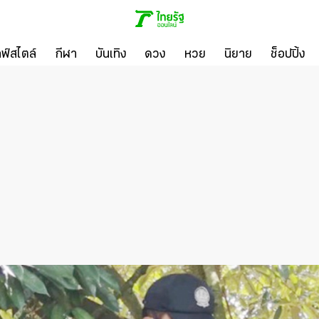
ลฟ์สไตล์
กีฬา
บันเทิง
ดวง
หวย
นิยาย
ช็อปปิ้ง