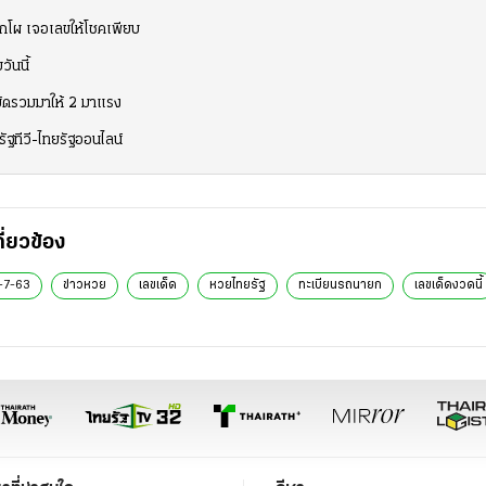
กโผ เจอเลขให้โชคเพียบ
ันนี้
มัดรวมมาให้ 2 มาแรง
รัฐทีวี-ไทยรัฐออนไลน์
กี่ยวข้อง
6-7-63
ข่าวหวย
เลขเด็ด
หวยไทยรัฐ
ทะเบียนรถนายก
เลขเด็ดงวดนี้