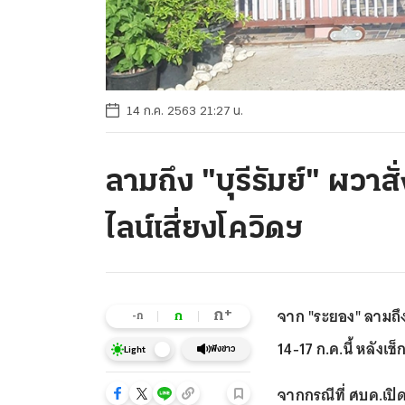
14 ก.ค. 2563 21:27 น.
ลามถึง "บุรีรัมย์" ผวาสั
ไลน์เสี่ยงโควิดฯ
จาก "ระยอง" ลามถึง "
+
ก
ก
-ก
14-17 ก.ค.นี้ หลังเ
ฟังข่าว
Light
จากกรณีที่ ศบค.เปิ