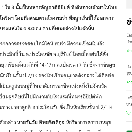
ดย 1 ใน 3 นั้นเป็นทหารสัญชาติอียิปต์ ที่เดินทางเข้ามาในไทย
โควิดฯ โดยทีมสอบสวนโรคพบว่า ทีมลูกเรือนี้ได้ออกจาก
ข
บางแห่งใน จ.ระยอง ตามที่เสนอข่าวไปแล้วนั้น
Ea
ค.) จากการตรวจสอบไทม์ไลน์ พบว่า มีความเชื่อมโยงถึง
สหร
ต่า
ระสิทธิ์ ใน อ.ประโคนชัย จ.บุรีรัมย์ โดยเบื้องต้นได้สั่ง
ยุดเรียนตั้งแต่วันที่ 14-17 ก.ค.เป็นเวลา 7 วัน ซึ่งจากข้อมูล
สว.
นักเรียนชั้น ป.2/1k ของโรงเรียนอนุบาลดังกล่าว ได้ติดต่อ
ฐาน
ต่า
เป็นครูสอนอยู่ที่วิทยาลัยการอาชีพแห่งหนึ่งในจังหวัด
ยมลูกศิษย์ที่ไปฝึกงานกับโรงแรมที่ทหารอียิปต์พัก
เตร
ชา
ดินทางมาหาลูกที่ อ.ประโคนชัย ซึ่งเป็นนักเรียนชั้น ป.2/1 K
ฌา
ในก
ดังกล่าว
นายวันชัย ทิพยจิตติกุล
นักวิชาการสาธารณสุข