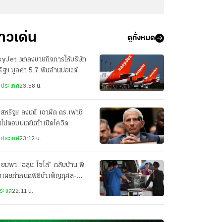
่าวเด่น
ดูทั้งหมด
syJet ตกลงขายกิจการให้บริษัท
ัฐฯ มูลค่า 5.7 พันล้านปอนด์
งประเทศ
23:58 น.
สหรัฐฯ ลงมติ เอาผิด ดร.เฟาชี
ไม่ตอบปมต้นกำเนิดโควิด
งประเทศ
23:12 น.
ียมพา “ฮลุน โซโล่” กลับบ้าน พี่
ยเผยกำหนดพิธีบำเพ็ญกุศล-
ปนกิจศพ
ระแส
22:11 น.