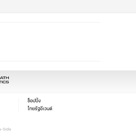
ช็อปปิ้ง
ไทยรัฐอีเวนต์
a-Side