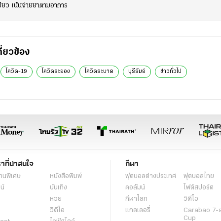
ขียว เน้นจ่ายยาตามอาการ
กี่ยวข้อง
โควิด-19
โควิดระยอง
โควิดระบาด
บุรีรัมย์
ข่าวทั่วไป
หาที่น่าสนใจ
กีฬา
านพิเศษ
หนังสือพิมพ์
ฟุตบอลต่่างประเทศ
ฟุตบอลไทย
น์
บันเทิง
คอลัมน์
ไฟต์สปอร์ต
หวย
กีฬาโลก
วิดีโอ
วิดีโอ
แกลเลอรี่
Carabao 7-
Cup