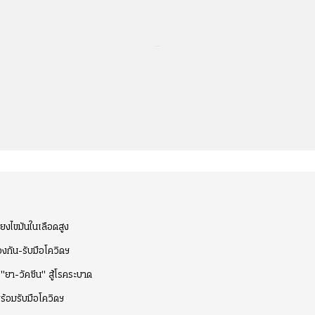
...
่ยงไขมันในเลือดสูง
งกัน-รับมือโควิดฯ
ยา-วัคซีน" สู้โรคระบาด
ร้อมรับมือโควิดฯ