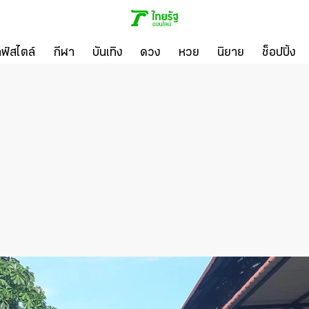
ลฟ์สไตล์
กีฬา
บันเทิง
ดวง
หวย
นิยาย
ช็อปปิ้ง