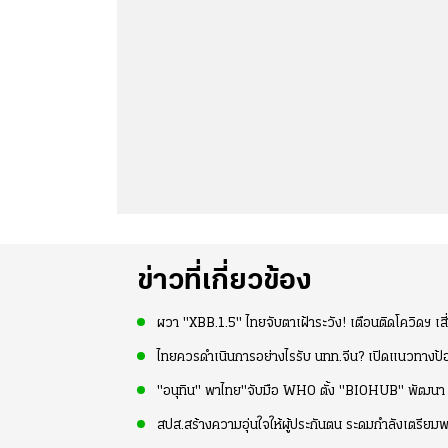
ข่าวที่เกี่ยวข้อง
ผวา "XBB.1.5" ไทยจับตาเฝ้าระวัง! เตือนติดโควิดฯ เสี
ไทยควรดำเนินการอย่างไรรับ นทท.จีน? เปิดแนวทางป้อ
"อนุทิน" พาไทย"จับมือ WHO ตั้ง "BIOHUB" พัฒนา "
สปส.สร้างความอุ่นใจให้ผู้ประกันตน ระดมกำลังเตรียมพ