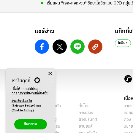
เริ่มแผน "เจอ-แจก-จบ" รักษาโควิดแบบ OPD กลุ่มเ
แชร์ข่าว
แท็กที่เ
โควิดฯ
เราใช้คุ้กกี้
เพื่อให้ทุกคนได้ประสบ
การณ์การใช้งานที่ดียิ่งขึ้น
ข่าว
เนื้อ
อ่านเพิ่มเติมคลิก
พระราชสำนัก
ทั่วไทย
รายง
(Privacy Policy)
และ
(Cookie Policy)
ในกระแส
การเมือง
คอลัม
นโยบายรัฐ
ต่างประเทศ
ดวง
รับทราบ
อาชญากรรม
ยานยนต์
นิยาย