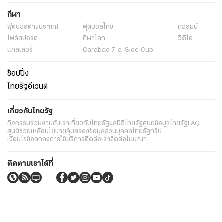
กีฬา
ฟุตบอลต่่างประเทศ
ฟุตบอลไทย
คอลัมน์
ไฟต์สปอร์ต
กีฬาโลก
วิดีโอ
แกลเลอรี่
Carabao 7-a-Side Cup
ช็อปปิ้ง
ไทยรัฐอีเวนต์
เกี่ยวกับไทยรัฐ
กิจกรรม
ร่วมงานกับเรา
เกี่ยวกับไทยรัฐ
มูลนิธิไทยรัฐ
ศูนย์ข้อมูลไทยรัฐ
FAQ
ศูนย์ช่วยเหลือ
นโยบายคุ้มครองข้อมูลส่วนบุคคลไทยรัฐกรุ๊ป
เงื่อนไขข้อตกลงการใช้บริการ
ติดต่อเรา
ติดต่อโฆษณา
ติดตามเราได้ที่
Application
My THAIRATH