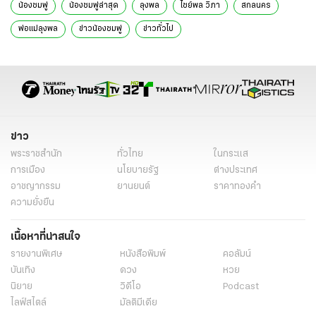
น้องชมพู่
น้องชมพู่ล่าสุด
ลุงพล
ไชย์พล วิภา
สกลนคร
พ่อแม่ลุงพล
ข่าวน้องชมพู่
ข่าวทั่วไป
ข่าว
พระราชสำนัก
ทั่วไทย
ในกระแส
การเมือง
นโยบายรัฐ
ต่างประเทศ
อาชญากรรม
ยานยนต์
ราคาทองคำ
ความยั่งยืน
เนื้อหาที่น่าสนใจ
รายงานพิเศษ
หนังสือพิมพ์
คอลัมน์
บันเทิง
ดวง
หวย
นิยาย
วิดีโอ
Podcast
ไลฟ์สไตล์
มัลติมีเดีย