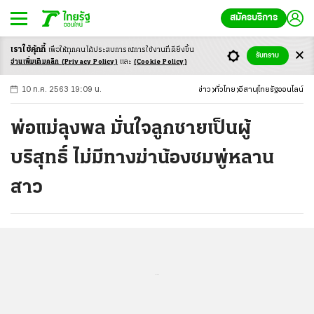
สมัครบริการ
เราใช้คุ้กกี้
เพื่อให้ทุกคนได้ประสบ
การณ์การใช้งานที่ดียิ่งขึ้น
+
ก
ก
-ก
รับทราบ
อ่านเพิ่มเติมคลิก
(Privacy Policy)
และ
(Cookie Policy)
10 ก.ค. 2563 19:09 น.
ข่าว
ทั่วไทย
อีสาน
ไทยรัฐออนไลน์
พ่อแม่ลุงพล มั่นใจลูกชายเป็นผู้
บริสุทธิ์ ไม่มีทางฆ่าน้องชมพู่หลาน
สาว
...