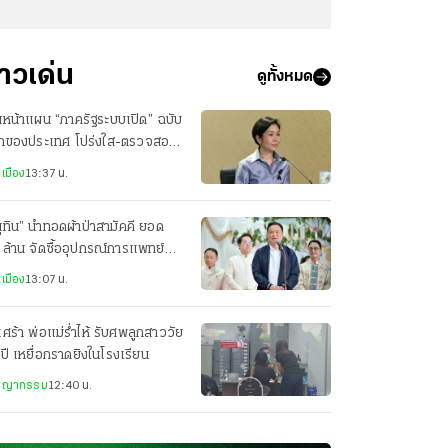
่าวเด่น
ดูทั้งหมด
นหน้าแผน “ภาครัฐระบบเปิด” ฉบับ
กของประเทศ โปร่งใส-ตรวจสอบ
มากขึ้น
เมือง
13:37 น.
ุทิน” นำทอดผ้าป่าสามัคคี ยอด
ล้าน จัดซื้ออุปกรณ์การแพทย์
.ระนอง
เมือง
13:07 น.
เศร้า พ่อแม่ร่ำไห้ รับศพลูกสาววัย
ปี เหยื่อกราดยิงในโรงเรียน
ชญากรรม
12:40 น.