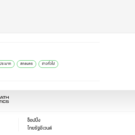
่ประมาท
สกลนคร
ข่าวทั่วไป
ช็อปปิ้ง
ไทยรัฐอีเวนต์