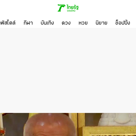
ลฟ์สไตล์
กีฬา
บันเทิง
ดวง
หวย
นิยาย
ช็อปปิ้ง