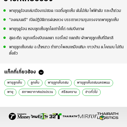
พายุฤดูร้อนถล่มเมืองแม่สอด เจอทั้งลูกเห็บ ต้นไม้ล้ม ไฟฟ้าดับ และน้ำท่วม
"องคมนตรี" เปิดปฏิบัติการฝนหลวง บรรเทาความรุนแรงจากพายุลูกเห็บ
พายุฤดูร้อน หอบลูกเห็บลูกโตเท่าไข่ไก่ ถล่มบึงกาฬ
สุดระทึก จมูกเครื่องบินเดลตา แอร์ไลน์ แตกยับ ฝ่าพายุลูกเห็บที่อิตาลี
พายุลูกเห็บถล่ม อ.น้ำหนาว ทำขาวโพลนเหมือนหิมะ ชาวบ้าน ต.โคกมน ไม่ทัน
ตั้งตัว
แท็กที่เกี่ยวข้อง
พายุลูกเห็บ
ลูกเห็บ
พายุลูกเห็บถล่ม
พายุลูกเห็บถล่มนครพนม
พายุ
สภาพอากาศแปรปรวน
ศรีสงคราม
ข่าวทั่วไป