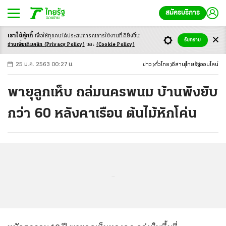
สมัครบริการ
เราใช้คุ้กกี้
เพื่อให้ทุกคนได้ประสบ
การณ์การใช้งานที่ดียิ่งขึ้น
+
ก
ก
-ก
รับทราบ
อ่านเพิ่มเติมคลิก
(Privacy Policy)
และ
(Cookie Policy)
25 ม.ค. 2563 00:27 น.
ข่าว
ทั่วไทย
อีสาน
ไทยรัฐออนไลน์
พายุลูกเห็บ ถล่มนครพนม บ้านพังยับ
กว่า 60 หลังคาเรือน ต้นไม้หักโค่น
...