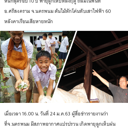
หนักสุดรอบ 10 ปี พายุลูกเห็บหลงฤดู ถล่มในพื้นที่
อ.ศรีสงคราม จ.นครพนม ต้นไม้หักโค่นทับเสาไฟฟ้า 60
หลังคาเรือนเสียหายหนัก
เมื่อเวลา 16.00 น. วันที่ 24 ม.ค.63 ผู้สื่อข่าวรายงานว่า
ที่จ.นครพนม มีสภาพอากาศแปรปรวน เกิดพายุลูกเห็บฝน