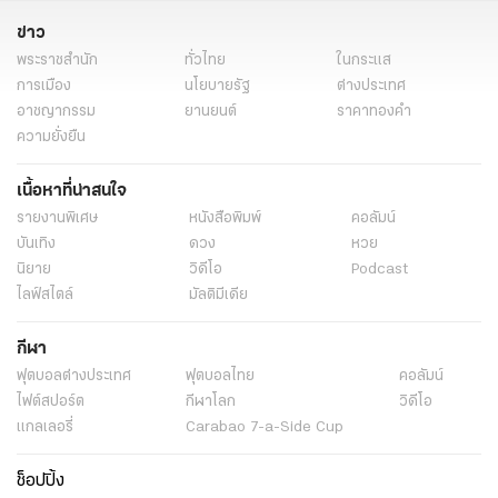
ข่าว
พระราชสำนัก
ทั่วไทย
ในกระแส
การเมือง
นโยบายรัฐ
ต่างประเทศ
อาชญากรรม
ยานยนต์
ราคาทองคำ
ความยั่งยืน
เนื้อหาที่น่าสนใจ
รายงานพิเศษ
หนังสือพิมพ์
คอลัมน์
บันเทิง
ดวง
หวย
นิยาย
วิดีโอ
Podcast
ไลฟ์สไตล์
มัลติมีเดีย
กีฬา
ฟุตบอลต่่างประเทศ
ฟุตบอลไทย
คอลัมน์
ไฟต์สปอร์ต
กีฬาโลก
วิดีโอ
แกลเลอรี่
Carabao 7-a-Side Cup
ช็อปปิ้ง