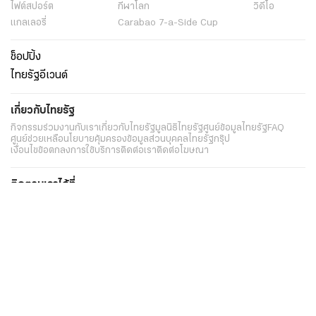
ไฟต์สปอร์ต
กีฬาโลก
วิดีโอ
แกลเลอรี่
Carabao 7-a-Side Cup
ช็อปปิ้ง
ไทยรัฐอีเวนต์
เกี่ยวกับไทยรัฐ
กิจกรรม
ร่วมงานกับเรา
เกี่ยวกับไทยรัฐ
มูลนิธิไทยรัฐ
ศูนย์ข้อมูลไทยรัฐ
FAQ
ศูนย์ช่วยเหลือ
นโยบายคุ้มครองข้อมูลส่วนบุคคลไทยรัฐกรุ๊ป
เงื่อนไขข้อตกลงการใช้บริการ
ติดต่อเรา
ติดต่อโฆษณา
ติดตามเราได้ที่
Application
My THAIRATH