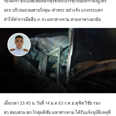
รองผกก.ซิ่งเบนซ์เสียหลักพุ่งชนรถบรรทุกอ้อยที่กำลังยูเทิร์
นรถ บริเวณถนนสายโกสุม–ท่าพระ อย่างจัง แรงกระแทก
ทำให้ตำรวจมือสืบ ภ.จว.มหาสารคาม ตายคาพวงมาลัย
เมื่อเวลา 23.45 น. วันที่ 14 ม.ค.63 ร.ต.อ.สุพิส วิชัย รอง
สว.สอบสวน สภ.โกสุมพิสัย มหาสารคาม ได้รับแจ้งอุบัติเหตุที่