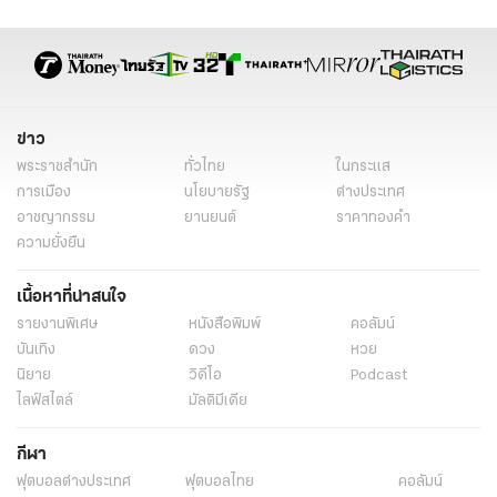
ข่าว
พระราชสำนัก
ทั่วไทย
ในกระแส
การเมือง
นโยบายรัฐ
ต่างประเทศ
อาชญากรรม
ยานยนต์
ราคาทองคำ
ความยั่งยืน
เนื้อหาที่น่าสนใจ
รายงานพิเศษ
หนังสือพิมพ์
คอลัมน์
บันเทิง
ดวง
หวย
นิยาย
วิดีโอ
Podcast
ไลฟ์สไตล์
มัลติมีเดีย
กีฬา
ฟุตบอลต่่างประเทศ
ฟุตบอลไทย
คอลัมน์