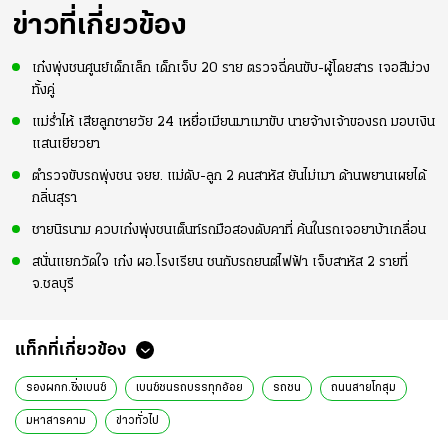
ข่าวที่เกี่ยวข้อง
เก๋งพุ่งชนศูนย์เด็กเล็ก เด็กเจ็บ 20 ราย ตรวจฉี่คนขับ-ผู้โดยสาร เจอสีม่วง
ทั้งคู่
แม่ร่ำไห้ เสียลูกชายวัย 24 เหยื่อเมียนมาเมาขับ นายจ้างเจ้าของรถ มอบเงิน
แสนเยียวยา
ตำรวจขับรถพุ่งชน จยย. แม่ดับ-ลูก 2 คนสาหัส ยันไม่เมา ด้านพยานเผยได้
กลิ่นสุรา
ชายนิรนาม ควบเก๋งพุ่งชนเต็นท์รถมือสองดับคาที่ ค้นในรถเจอยาบ้าเกลื่อน
สนั่นแยกวัดใจ เก๋ง ผอ.โรงเรียน ชนกับรถยนต์ไฟฟ้า เจ็บสาหัส 2 รายที่
จ.ชลบุรี
แท็กที่เกี่ยวข้อง
รองผกก.ซิ่งเบนซ์
เบนซ์ชนรถบรรทุกอ้อย
รถชน
ถนนสายโกสุม
มหาสารคาม
ข่าวทั่วไป