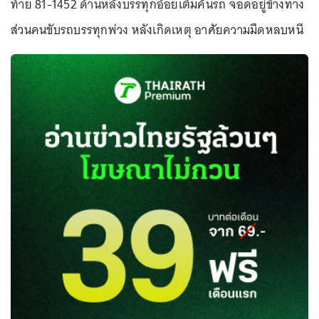
ท้าย 81-1452 ด้านหลังบรรทุกอ้อยเต็มคันรถ จอดอยู่ข้างทาง
ส่วนคนขับรถบรรทุกพ่วง หลังเกิดเหตุ อาศัยความมืดหลบหนี