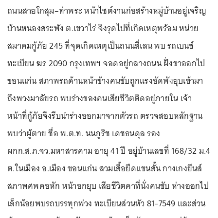
ถนนสายโกสุม–ท่าพระ หน้าไซต์งานก่อสร้างหมู่บ้านอยู่เจริญ
บ้านหนองสระพัง ต.เขวาไร่ จึงรุดไปที่เกิดเหตุพร้อม หน่วย
สมาคมกู้ภัย 245 ที่จุดเกิดเหตุเป็นถนนสี่เลน พบ รถเบนซ์
ทะเบียน ฆร 2090 กรุงเทพฯ จอดอยู่กลางถนน ฝั่งขาออกไป
ขอนแก่น สภาพรถด้านหน้าข้างคนขับถูกแรงอัดพังยุบเข้ามา
ถึงพวงมาลัยรถ พบร่างของคนเสียชีวิตติดอยู่ภายใน เจ้า
หน้าที่กู้ภัยจึงรีบนำร่างออกมาจากตัวรถ ตรวจสอบหลักฐาน
พบว่าผู้ตาย ชื่อ พ.ต.ท. นนภูริช เดชธนดุล รอง
ผกก.ส.ภ.จว.มหาสารคาม อายุ 41 ปี อยู่บ้านเลขที่ 168/32 ม.4
ต.ในเมือง อ.เมือง ขอนแก่น สวมเสื้อยืดแขนสั้น กางเกงยีนส์
สภาพศพคอหัก หน้าอกยุบ เสียชีวิตคาที่นั่งคนขับ ห่างออกไป
เล็กน้อยพบรถบรรทุกพ่วง ทะเบียนส่วนหัว 81-7549 และส่วน