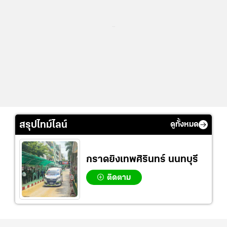
...
สรุปไทม์ไลน์
ดูทั้งหมด
กราดยิงเทพศิรินทร์ นนทบุรี
ติดตาม