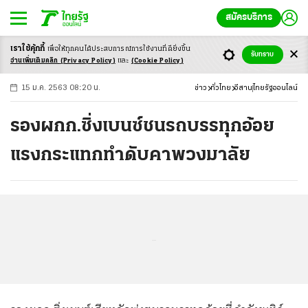
สมัครบริการ
เราใช้คุ้กกี้
เพื่อให้ทุกคนได้ประสบ
การณ์การใช้งานที่ดียิ่งขึ้น
+
ก
ก
-ก
รับทราบ
อ่านเพิ่มเติมคลิก
(Privacy Policy)
และ
(Cookie Policy)
15 ม.ค. 2563 08:20 น.
ข่าว
ทั่วไทย
อีสาน
ไทยรัฐออนไลน์
รองผกก.ซิ่งเบนซ์ชนรถบรรทุกอ้อย
แรงกระแทกทำดับคาพวงมาลัย
...