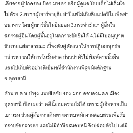
เสียจากผู้ปกครอง บิดา มารดา หรือผู้ดูแล โดยเด็กไม่เต็มใจ
ไปด้วย 2.พรากผู้เยาว์อายุสิบห้าปีแต่ไม่เกินสิบแปดปีไปเพื่อทำ
อนาจาร โดยผู้เยาว์นั้นไม่ยินยอม 3.กระทำชำเราผู้อื่นใน
สภาวะผู้อื่น โดยผู้นั้นอยู่ในสภาวะขัดขืนได้ 4.ไม่มีใบอนุญาต
ขับรถยนต์สาธารณะ เบื้องต้นผู้ต้องหาให้การปฏิเสธทุกข้อ
กล่าวหา ขอให้การในชั้นศาล ก่อนนำตัวไปพิมพ์ลายนิ้วมือ
และไปเก็บตัวอย่างดีเอ็นเอที่สำนักงานพิสูจน์หลักฐาน
จ.อุดรธานี
ด้าน พ.ต.ท.บำรุง แนบชิดชัย รอง ผกก.สอบสวน สภ.เมือง
อุดรธานี เปิดเผยว่า คดีนี้ยอมความไม่ได้ เพราะผู้เสียหายเป็น
เยาวชน ส่วนผู้ต้องหาเดินทางมาพบพนักงานสอบสวนเพื่อรับ
ทราบข้อกล่าวหา และไม่มีท่าทีจะหลบหนี จึงปล่อยตัวไป แต่มี