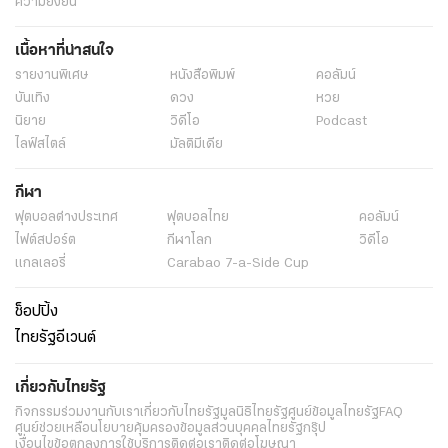
ความยั่งยืน
เนื้อหาที่น่าสนใจ
รายงานพิเศษ
หนังสือพิมพ์
คอลัมน์
บันเทิง
ดวง
หวย
นิยาย
วิดีโอ
Podcast
ไลฟ์สไตล์
มัลติมีเดีย
กีฬา
ฟุตบอลต่่างประเทศ
ฟุตบอลไทย
คอลัมน์
ไฟต์สปอร์ต
กีฬาโลก
วิดีโอ
แกลเลอรี่
Carabao 7-a-Side Cup
ช็อปปิ้ง
ไทยรัฐอีเวนต์
เกี่ยวกับไทยรัฐ
กิจกรรม
ร่วมงานกับเรา
เกี่ยวกับไทยรัฐ
มูลนิธิไทยรัฐ
ศูนย์ข้อมูลไทยรัฐ
FAQ
ศูนย์ช่วยเหลือ
นโยบายคุ้มครองข้อมูลส่วนบุคคลไทยรัฐกรุ๊ป
เงื่อนไขข้อตกลงการใช้บริการ
ติดต่อเรา
ติดต่อโฆษณา