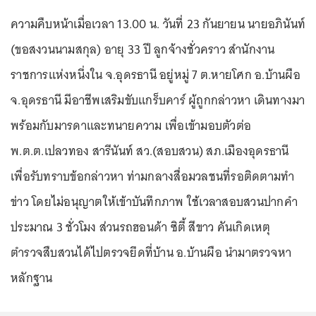
ความคืบหน้าเมื่อเวลา 13.00 น. วันที่ 23 กันยายน นายอภินันท์
(ขอสงวนนามสกุล) อายุ 33 ปี ลูกจ้างชั่วคราว สำนักงาน
ราชการแห่งหนึ่งใน จ.อุดรธานี อยู่หมู่ 7 ต.หายโศก อ.บ้านผือ
จ.อุดรธานี มีอาชีพเสริมขับแกร็บคาร์ ผู้ถูกกล่าวหา เดินทางมา
พร้อมกับมารดาและทนายความ เพื่อเข้ามอบตัวต่อ
พ.ต.ต.เปลวทอง สารีนันท์ สว.(สอบสวน) สภ.เมืองอุดรธานี
เพื่อรับทราบข้อกล่าวหา ท่ามกลางสื่อมวลชนที่รอติดตามทำ
ข่าว โดยไม่อนุญาตให้เข้าบันทึกภาพ ใช้เวลาสอบสวนปากคำ
ประมาณ 3 ชั่วโมง ส่วนรถฮอนด้า ซิตี้ สีขาว คันเกิดเหตุ
ตำรวจสืบสวนได้ไปตรวจยึดที่บ้าน อ.บ้านผือ นำมาตรวจหา
หลักฐาน