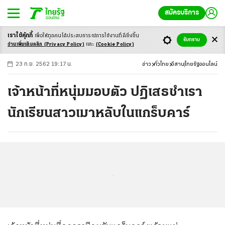
สมัครบริการ
เราใช้คุ้กกี้
เพื่อให้ทุกคนได้ประสบ
การณ์การใช้งานที่ดียิ่งขึ้น
+
ก
ก
-ก
รับทราบ
อ่านเพิ่มเติมคลิก
(Privacy Policy)
และ
(Cookie Policy)
23 ก.ย. 2562 19:17 น.
ข่าว
ทั่วไทย
อีสาน
ไทยรัฐออนไลน์
เจ้าหน้าที่หนุ่มมอบตัว ปฏิเสธชำเรา
นักเรียนสาวเมาหลับในแกร็บคาร์
...