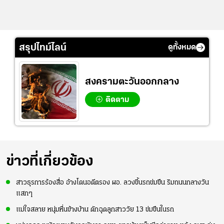
สรุปไทม์ไลน์
ดูทั้งหมด
สงครามตะวันออกกลาง
ติดตาม
ข่าวที่เกี่ยวข้อง
สาวธุรการร้องสื่อ อ้างโดนอดีตรอง ผอ. ลวงขึ้นรถข่มขืน ริมถนนกลางวัน
แสกๆ
แม่ใจสลาย หนุ่มหื่นข้างบ้าน ดักฉุดลูกสาววัย 13 ข่มขืนในรถ