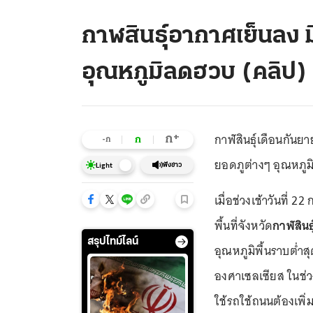
กาฬสินธุ์อากาศเย็นลง
อุณหภูมิลดฮวบ (คลิป)
กาฬสินธุ์เดือนกัน
+
ก
ก
-ก
ยอดภูต่างๆ อุณหภู
ฟังข่าว
Light
เมื่อช่วงเช้าวันที่ 
พื้นที่จังหวัด
กาฬสินธุ
สรุปไทม์ไลน์
อุณหภูมิพื้นราบต่
องศาเซลเซียส ในช่ว
ใช้รถใช้ถนนต้องเพิ่