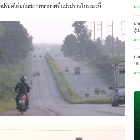
ิ่มปรับตัวรับกับสภาพอากาศที่แปรปรวนในระยะนี้
ต่า
ติ๊
สู้
ต่า
กบฏ
เย
ต่า