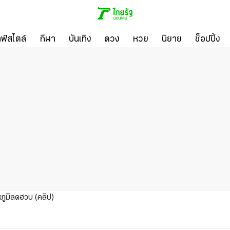
ลฟ์สไตล์
กีฬา
บันเทิง
ดวง
หวย
นิยาย
ช็อปปิ้ง