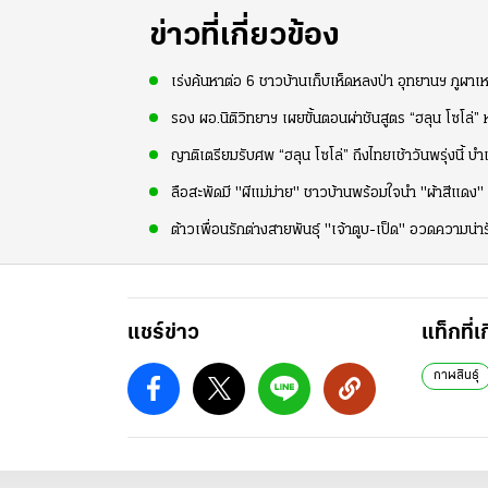
ข่าวที่เกี่ยวข้อง
เร่งค้นหาต่อ 6 ชาวบ้านเก็บเห็ดหลงป่า อุทยานฯ ภูผาเห
รอง ผอ.นิติวิทยาฯ เผยขั้นตอนผ่าชันสูตร “ฮลุน โซโล่”
ญาติเตรียมรับศพ “ฮลุน โซโล่” ถึงไทยเช้าวันพรุ่งนี้ บ
ลือสะพัดมี "ผีแม่ม่าย" ชาวบ้านพร้อมใจนำ "ผ้าสีแดง
ต้าวเพื่อนรักต่างสายพันธุ์ "เจ้าตูบ-เป็ด" อวดความน่
แชร์ข่าว
แท็กที่เ
กาฬสินธุ์