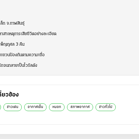
ล็ก จ.กาฬสินธุ์
 หาสาเหตุการเสียชีวิตอย่างละเอียด
ำเพ็ญกุศล 3 คืน
" แขวนป้องกันตามความเชื่อ
ารักจนกลายเป็นไวรัลดัง
กี่ยวข้อง
ข่าวเด่น
อากาศเย็น
หมอก
สภาพอากาศ
ข่าวทั่วไป