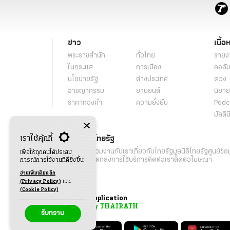
ข่าว
เนื้อ
พระราชสำนัก
ทั่วไทย
รายง
ในกระแส
การเมือง
คอลัม
นโยบายรัฐ
ต่างประเทศ
ดวง
อาชญากรรม
ยานยนต์
นิยาย
ราคาทองคำ
ความยั่งยืน
Podc
มัลติม
เราใช้คุ้กกี้
เกี่ยวกับไทยรัฐ
กิจกรรม
ร่วมงานกับเรา
เกี่ยวกับไทยรัฐ
มูลนิธิไทยรัฐ
ศูนย์ข้อ
เพื่อให้ทุกคนได้ประสบ
เงื่อนไขข้อตกลงการใช้บริการ
ติดต่อเรา
ติดต่อโฆษณา
การณ์การใช้งานที่ดียิ่งขึ้น
อ่านเพิ่มเติมคลิก
(Privacy Policy)
และ
(Cookie Policy)
Application
My THAIRATH
รับทราบ