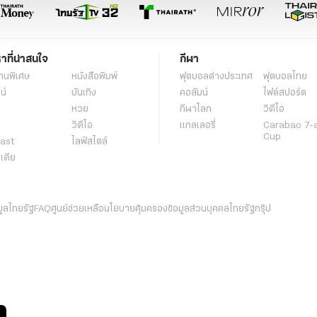
หาที่น่าสนใจ
กีฬา
านพิเศษ
หนังสือพิมพ์
ฟุตบอลต่่างประเทศ
ฟุตบอลไทย
น์
บันเทิง
คอลัมน์
ไฟต์สปอร์ต
หวย
กีฬาโลก
วิดีโอ
วิดีโอ
แกลเลอรี่
Carabao 7-
Cup
ast
ไลฟ์สไตล์
ีเดีย
มูลไทยรัฐ
FAQ
ศูนย์ช่วยเหลือ
นโยบายคุ้มครองข้อมูลส่วนบุคคลไทยรัฐกรุ๊ป