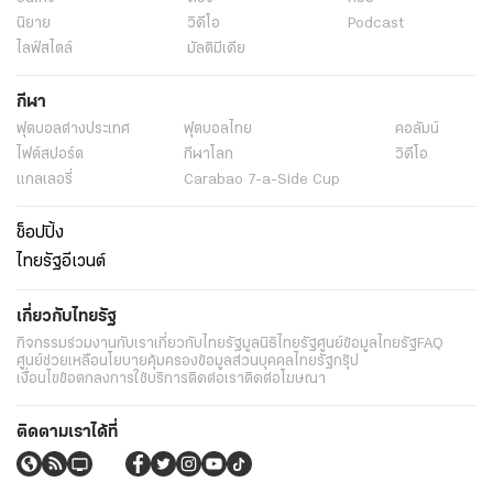
นิยาย
วิดีโอ
Podcast
ไลฟ์สไตล์
มัลติมีเดีย
กีฬา
ฟุตบอลต่่างประเทศ
ฟุตบอลไทย
คอลัมน์
ไฟต์สปอร์ต
กีฬาโลก
วิดีโอ
แกลเลอรี่
Carabao 7-a-Side Cup
ช็อปปิ้ง
ไทยรัฐอีเวนต์
เกี่ยวกับไทยรัฐ
กิจกรรม
ร่วมงานกับเรา
เกี่ยวกับไทยรัฐ
มูลนิธิไทยรัฐ
ศูนย์ข้อมูลไทยรัฐ
FAQ
ศูนย์ช่วยเหลือ
นโยบายคุ้มครองข้อมูลส่วนบุคคลไทยรัฐกรุ๊ป
เงื่อนไขข้อตกลงการใช้บริการ
ติดต่อเรา
ติดต่อโฆษณา
ติดตามเราได้ที่