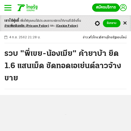
สมัครบริการ
เราใช้คุ้กกี้
เพื่อให้ทุกคนได้ประสบ
การณ์การใช้งานที่ดียิ่งขึ้น
+
ก
ก
-ก
รับทราบ
อ่านเพิ่มเติมคลิก
(Privacy Policy)
และ
(Cookie Policy)
4 ก.ย. 2562 21:28 น.
ข่าว
ทั่วไทย
อีสาน
ไทยรัฐออนไลน์
รวบ "พี่เขย-น้องเมีย" ค้ายาบ้า ยึด
1.6 แสนเม็ด ซัดทอดเอเย่นต์ลาวจ้าง
ขาย
...