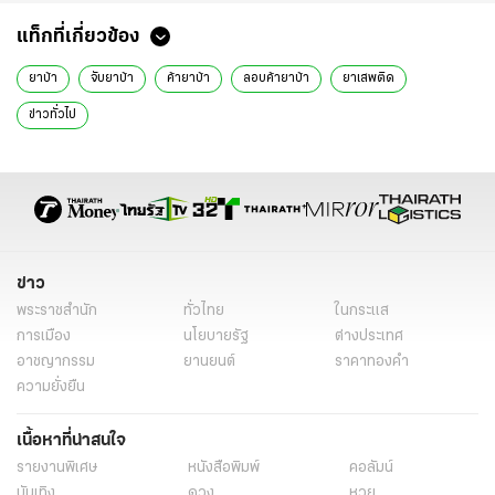
แท็กที่เกี่ยวข้อง
ยาบ้า
จับยาบ้า
ค้ายาบ้า
ลอบค้ายาบ้า
ยาเสพติด
ข่าวทั่วไป
ข่าว
พระราชสำนัก
ทั่วไทย
ในกระแส
การเมือง
นโยบายรัฐ
ต่างประเทศ
อาชญากรรม
ยานยนต์
ราคาทองคำ
ความยั่งยืน
เนื้อหาที่น่าสนใจ
รายงานพิเศษ
หนังสือพิมพ์
คอลัมน์
บันเทิง
ดวง
หวย