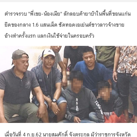
ตำรวจรวบ "พี่เขย-น้องเมีย" ลักลอบค้ายาบ้าในพื้นที่ขอนแก่น
ยึดของกลาง 1.6 แสนเม็ด ซัดทอดเอเย่นต์ชาวลาวจ้างขาย
อ้างทำครั้งแรก แลกเงินใช้จ่ายในครอบครัว
เมื่อวันที่ 4 ก.ย.62 นายสมศักดิ์ จังตระกุล ผู้ว่าราชการจังหวัด