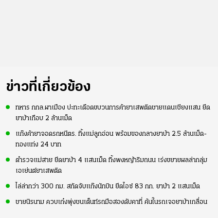
ข่าวที่เกี่ยวข้อง
ทหาร กกล.ผาเมือง ปะทะเดือดขบวนการค้ายาเสพติดชายแดนเชียงแสน ยึด
ยาบ้าเกือบ 2 ล้านเม็ด
แก๊งค้ายาจอดรถหนีตร. ทิ้งแม่ลูกอ่อน พร้อมของกลางยาบ้า 2.5 ล้านเม็ด-
ทองแท่ง 24 บาท
ตำรวจแม่สาย ยึดยาบ้า 4 แสนเม็ด ทิ้งพงหญ้าริมถนน เร่งขยายผลล่ากลุ่ม
เอเย่นต์ยาเสพติด
ไล่ล่ากว่า 300 กม. สกัดจับแก๊งนักบิน ยึดไอซ์ 83 กก. ยาบ้า 2 แสนเม็ด
ชายนิรนาม ควบเก๋งพุ่งชนเต็นท์รถมือสองดับคาที่ ค้นในรถเจอยาบ้าเกลื่อน