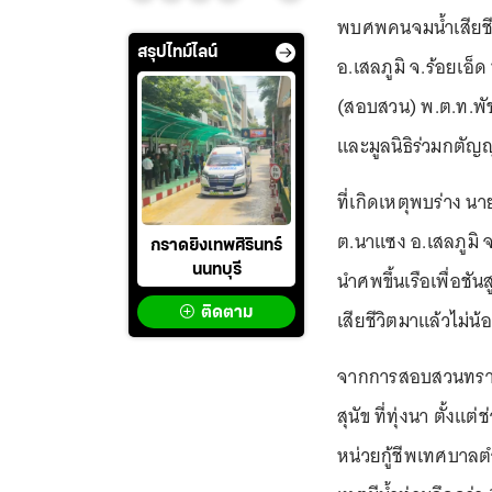
พบศพคนจมน้ำเสียชีวิต
สรุปไทม์ไลน์
อ.เสลภูมิ จ.ร้อยเอ็ด
(สอบสวน) พ.ต.ท.พัช
และมูลนิธิร่วมกตั
ที่เกิดเหตุพบร่าง นา
ต.นาแซง อ.เสลภูมิ จ
กราดยิงเทพศิรินทร์
นนทบุรี
นำศพขึ้นเรือเพื่อ
ติดตาม
เสียชีวิตมาแล้วไม่น้อ
จากการสอบสวนทราบว
สุนัข ที่ทุ่งนา ตั้งแต
หน่วยกู้ชีพเทศบาลต