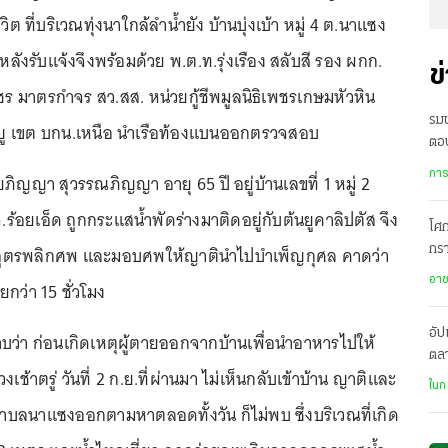
 ที่บริเวณทุ่งนาใกล้ลำน้ำยัง บ้านบุ่งเบ้า หมู่ 4 ต.นาแซง
 หลังรับแจ้งจึงพร้อมด้วย พ.ต.ท.รุ่งเรือง สลับสี รอง ผกก.
ข
ร มาตรกำจร สว.สส. หน่วยกู้ชีพมูลนิธิเพชรเกษมหัวหิน
รมช
ญญู เขต บกน.เหนือ นำเรือท้องแบนออกตรวจสอบ
ตอบ
ไม่
การ
ยภิญญา สุวรรณภิญญา อายุ 65 ปี อยู่บ้านเลขที่ 1 หมู่ 2
.ร้อยเอ็ด ถูกกระแสน้ำพัดร่างมาติดอยู่กับต้นยูคาลิปตัส จึง
โศก
ชันสูตรพลิกศพ และมอบศพให้ญาตินำไปบำเพ็ญกุศล คาดว่า
กรา
ห่า
อา
ยกว่า 15 ชั่วโมง
อัป
่า ก่อนเกิดเหตุผู้ตายออกจากบ้านเพื่อนำอาหารไปให้
ตลา
่ช่วงเช้าตรู่ วันที่ 2 ก.ย.ที่ผ่านมา ไม่เห็นกลับเข้าบ้าน ญาติและ
พร
ในก
ำบลนาแซงออกตามหาตลอดทั้งวัน ก็ไม่พบ ซึ่งบริเวณที่เกิด