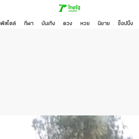
ลฟ์สไตล์
กีฬา
บันเทิง
ดวง
หวย
นิยาย
ช็อปปิ้ง