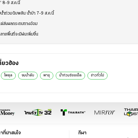
8-9 ส.ค.นี้
ำท่วมฉับพลัน น้ำป่า 7-9 ส.ค.นี้
ย แต่ส่งผลกระทบทางอ้อม
พื้นที่จะมีฝนเพิ่มขึ้น
กี่ยวข้อง
โพดุล
จมน้ำดับ
พายุ
น้ำท่วมร้อยเอ็ด
ข่าวทั่วไป
หาที่น่าสนใจ
กีฬา