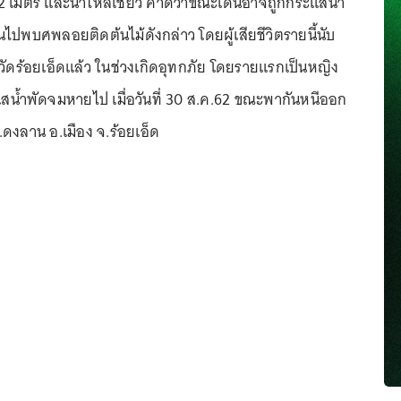
า 2 เมตร และน้ำไหลเชี่ยว คาดว่าขณะเดินอาจถูกกระแสน้ำ
ไปพบศพลอยติดต้นไม้ดังกล่าว โดยผู้เสียชีวิตรายนี้นับ
หวัดร้อยเอ็ดแล้ว ในช่วงเกิดอุทกภัย โดยรายแรกเป็นหญิง
ะแสน้ำพัดจมหายไป เมื่อวันที่ 30 ส.ค.62 ขณะพากันหนีออก
.ดงลาน อ.เมือง จ.ร้อยเอ็ด