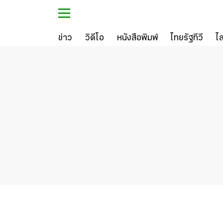
ข่าว
วิดีโอ
หนังสือพิมพ์
ไทยรัฐทีวี
ไ