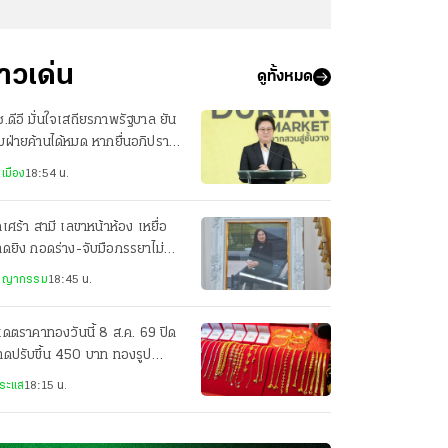
่าวเด่น
ดูทั้งหมด
.ดีอี มั่นใจเสถียรภาพรัฐบาล ยัน
ฝ่ายค้านได้หมด หากยื่นอภิปราย
ไว้วางใจ
เมือง
18:54 น.
เศร้า สามี เลขาหน้าห้อง เหยื่อ
ดยิง กอดร่าง-จับมือภรรยาไม่
ง ยังทำใจไม่ได้
ชญากรรม
18:45 น.
เดตราคาทองวันนี้ 8 ส.ค. 69 ปิด
ดปรับขึ้น 450 บาท ทองรูป
รณขาย 68,650 บาท
ระแส
18:15 น.