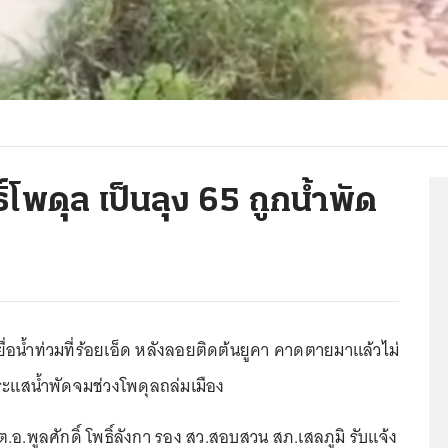
ิ์โพดุล เป็นลุง 65 ถูกน้ำพัด
่อน้ำท่วมที่ร้อยเอ็ด หลังลอยติดต้นยูคา คาดตายมาแล้วไม่
ระแสน้ำพัดจมช่วงโพดุลถล่มเมือง
 ร.ต.อ.พูลศักดิ์ โพธิ์ลังกา รอง สว.สอบสวน สภ.เสลภูมิ รับแจ้ง