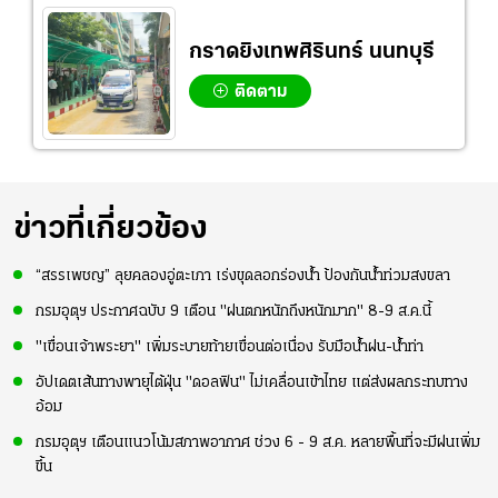
กราดยิงเทพศิรินทร์ นนทบุรี
ติดตาม
ข่าวที่เกี่ยวข้อง
“สรรเพชญ” ลุยคลองอู่ตะเภา เร่งขุดลอกร่องน้ำ ป้องกันน้ำท่วมสงขลา
กรมอุตุฯ ประกาศฉบับ 9 เตือน "ฝนตกหนักถึงหนักมาก" 8-9 ส.ค.นี้
"เขื่อนเจ้าพระยา" เพิ่มระบายท้ายเขื่อนต่อเนื่อง รับมือน้ำฝน-น้ำท่า
อัปเดตเส้นทางพายุไต้ฝุ่น "ดอลฟิน" ไม่เคลื่อนเข้าไทย แต่ส่งผลกระทบทาง
อ้อม
กรมอุตุฯ เตือนแนวโน้มสภาพอากาศ ช่วง 6 - 9 ส.ค. หลายพื้นที่จะมีฝนเพิ่ม
ขึ้น