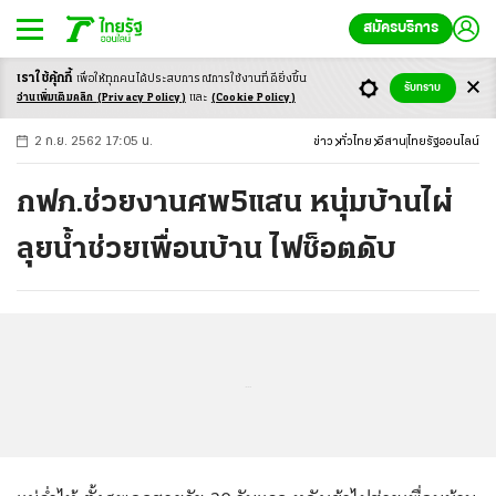
สมัครบริการ
เราใช้คุ้กกี้
เพื่อให้ทุกคนได้ประสบ
การณ์การใช้งานที่ดียิ่งขึ้น
+
ก
ก
-ก
รับทราบ
อ่านเพิ่มเติมคลิก
(Privacy Policy)
และ
(Cookie Policy)
2 ก.ย. 2562 17:05 น.
ข่าว
ทั่วไทย
อีสาน
ไทยรัฐออนไลน์
กฟภ.ช่วยงานศพ5แสน หนุ่มบ้านไผ่
ลุยน้ำช่วยเพื่อนบ้าน ไฟช็อตดับ
...