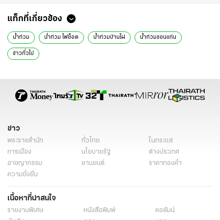
แท็กที่เกี่ยวข้อง
น้ำท่วม
น่ำท่วม ไฟช็อต
น้ำท่วมบ้านไผ่
น้ำท่วมขอนแก่น
ข่าวทั่วไป
ข่าว
พระราชสำนัก
ทั่วไทย
ในกระแส
การเมือง
นโยบายรัฐ
ต่างประเทศ
อาชญากรรม
ยานยนต์
ราคาทองคำ
ความยั่งยืน
เนื้อหาที่น่าสนใจ
รายงานพิเศษ
หนังสือพิมพ์
คอลัมน์