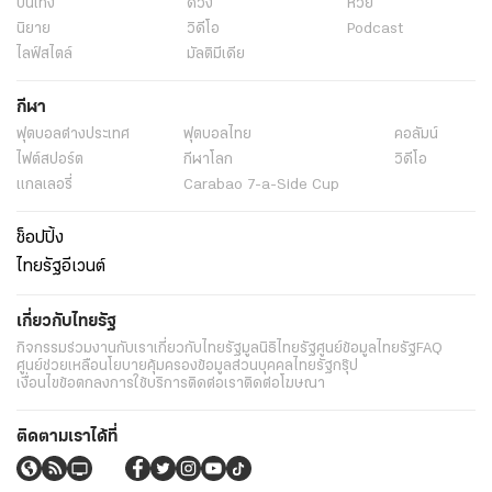
บันเทิง
ดวง
หวย
นิยาย
วิดีโอ
Podcast
ไลฟ์สไตล์
มัลติมีเดีย
กีฬา
ฟุตบอลต่่างประเทศ
ฟุตบอลไทย
คอลัมน์
ไฟต์สปอร์ต
กีฬาโลก
วิดีโอ
แกลเลอรี่
Carabao 7-a-Side Cup
ช็อปปิ้ง
ไทยรัฐอีเวนต์
เกี่ยวกับไทยรัฐ
กิจกรรม
ร่วมงานกับเรา
เกี่ยวกับไทยรัฐ
มูลนิธิไทยรัฐ
ศูนย์ข้อมูลไทยรัฐ
FAQ
ศูนย์ช่วยเหลือ
นโยบายคุ้มครองข้อมูลส่วนบุคคลไทยรัฐกรุ๊ป
เงื่อนไขข้อตกลงการใช้บริการ
ติดต่อเรา
ติดต่อโฆษณา
ติดตามเราได้ที่