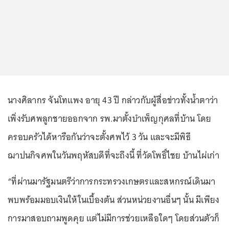
นางศิลากร จันโทแพง อายุ 43 ปี กล่าวกับผู้สื่อข่าวทั้งน้ำตาว่า
เพิ่งรับศพลูกชายออกจาก รพ.มาตั้งบำเพ็ญกุศลที่บ้าน โดย
ครอบครัวได้หารือกันว่าจะตั้งศพไว้ 3 วัน และจะมีพิธี
ฌาปนกิจศพในวันพฤหัสบดีที่จะถึงนี้ ที่วัดโพธิ์ไชย บ้านไผ่เก่า
“ที่ผ่านมารัฐมนตรีว่าการกระทรวงเกษตรและสหกรณ์เดินมา
พบพร้อมมอบเงินให้ในเบื้องต้น ส่วนหน่วยงานอื่นๆ นั้น มีเพียง
การมาสอบถามพูดคุย แต่ไม่มีการช่วยเหลือใดๆ โดยส่วนตัวก็