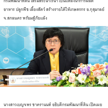
กรมพัฒนาที่ดิน เสริมสระน้ำไร่นา เป็นแหล่งน้ำการผลิต
อาหาร ปลูกพืช เลี้ยงสัตว์ สร้างรายได้ให้เกษตรกร อ.กุสุมาลย์
จ.สกลนคร พร้อมสู้ภัยแล้ง
นางสาวเบญจพร ชาครานนท์ อธิบดีกรมพัฒนาที่ดิน เปิดเผย