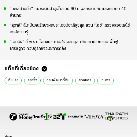
"ทะเลสาบมี้ด" แตะระดับต่ำสุดในรอบ 90 ปี ผลกระทบภัยแล้งกระทบ 40
ล้านคน
“สุชาติ” ลั่นเป็นคนรักษาผลประโยชน์ชาติสูงสุด สวน “ไอซ์” ตรวจสอบแต่ไร้
องค์ความรู้
“เอกนิติ” ชี้ พ.ร.บ.โอนงบฯ เน้นสร้างสมดุล เยียวยาประชาชน ฟื้นฟู
เศรษฐกิจ ควบคู่รักษาวินัยการคลัง
แท็กที่เกี่ยวข้อง
ภัยแล้ง
สระจิ๋ว
กรมพัฒนาที่ดิน
สกลนคร
เกษตร