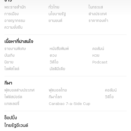
ข่าว
พระราชสำนัก
ทั่วไทย
ในกระแส
การเมือง
นโยบายรัฐ
ต่างประเทศ
อาชญากรรม
ยานยนต์
ราคาทองคำ
ความยั่งยืน
เนื้อหาที่น่าสนใจ
รายงานพิเศษ
หนังสือพิมพ์
คอลัมน์
บันเทิง
ดวง
หวย
นิยาย
วิดีโอ
Podcast
ไลฟ์สไตล์
มัลติมีเดีย
กีฬา
ฟุตบอลต่่างประเทศ
ฟุตบอลไทย
คอลัมน์
ไฟต์สปอร์ต
กีฬาโลก
วิดีโอ
แกลเลอรี่
Carabao 7-a-Side Cup
ช็อปปิ้ง
ไทยรัฐอีเวนต์