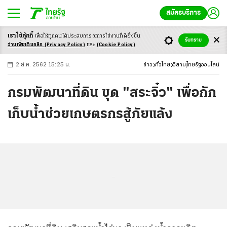
สมัครบริการ
เราใช้คุ้กกี้
เพื่อให้ทุกคนได้ประสบ
การณ์การใช้งานที่ดียิ่งขึ้น
+
ก
ก
-ก
รับทราบ
อ่านเพิ่มเติมคลิก
(Privacy Policy)
และ
(Cookie Policy)
2 ส.ค. 2562 15:25 น.
ข่าว
ทั่วไทย
อีสาน
ไทยรัฐออนไลน์
กรมพัฒนาที่ดิน ขุด "สระจิ๋ว" เพื่อกัก
เก็บน้ำช่วยเกษตรกรสู้ภัยแล้ง
...