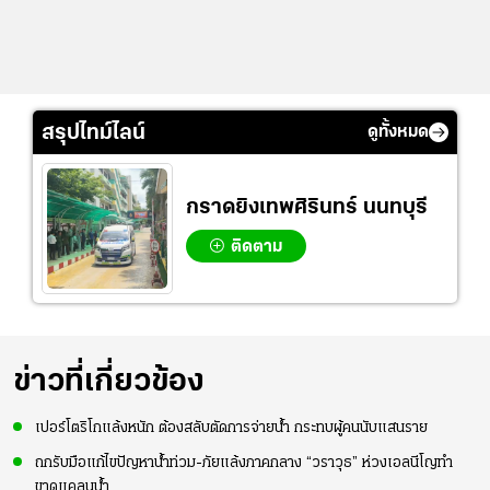
สรุปไทม์ไลน์
ดูทั้งหมด
กราดยิงเทพศิรินทร์ นนทบุรี
ติดตาม
ข่าวที่เกี่ยวข้อง
เปอร์โตริโกแล้งหนัก ต้องสลับตัดการจ่ายน้ำ กระทบผู้คนนับแสนราย
ถกรับมือแก้ไขปัญหาน้ำท่วม-ภัยแล้งภาคกลาง “วราวุธ” ห่วงเอลนีโญทำ
ขาดแคลนน้ำ