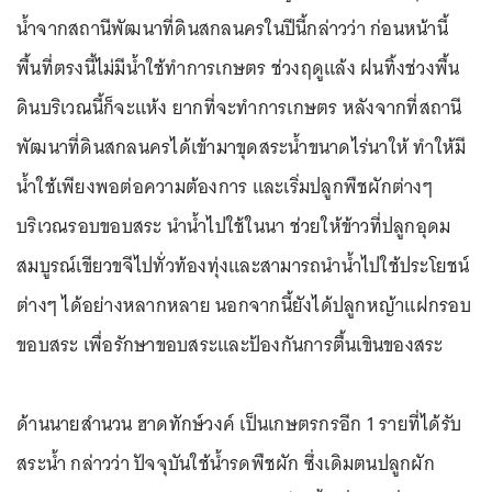
น้ำจากสถานีพัฒนาที่ดินสกลนครในปีนี้กล่าวว่า ก่อนหน้านี้
พื้นที่ตรงนี้ไม่มีน้ำใช้ทำการเกษตร ช่วงฤดูแล้ง ฝนทิ้งช่วงพื้น
ดินบริเวณนี้ก็จะแห้ง ยากที่จะทำการเกษตร หลังจากที่สถานี
พัฒนาที่ดินสกลนครได้เข้ามาขุดสระน้ำขนาดไร่นาให้ ทำให้มี
น้ำใช้เพียงพอต่อความต้องการ และเริ่มปลูกพืชผักต่างๆ
บริเวณรอบขอบสระ นำน้ำไปใช้ในนา ช่วยให้ข้าวที่ปลูกอุดม
สมบูรณ์เขียวขจีไปทั่วท้องทุ่งและสามารถนำน้ำไปใช้ประโยชน์
ต่างๆ ได้อย่างหลากหลาย นอกจากนี้ยังได้ปลูกหญ้าแฝกรอบ
ขอบสระ เพื่อรักษาขอบสระและป้องกันการตื้นเขินของสระ
ด้านนายสำนวน ฮาดทักษ์วงค์ เป็นเกษตรกรอีก 1 รายที่ได้รับ
สระน้ำ กล่าวว่า ปัจจุบันใช้น้ำรดพืชผัก ซึ่งเดิมตนปลูกผัก