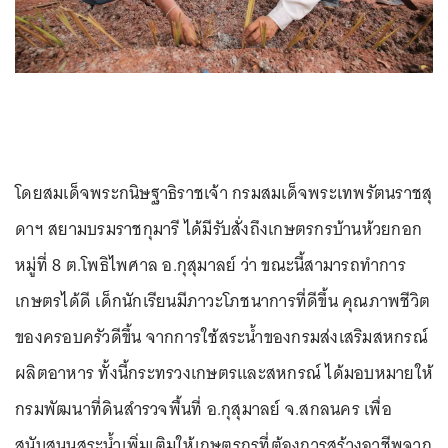
โดยสมเด็จพระกนิษฐาธิราชเจ้า กรมสมเด็จพระเทพรัตนราชสุ
ดาฯ สยามบรมราชกุมารี ได้มีรับสั่งถึงเกษตรกรบ้านห้วยกอก
หมู่ที่ 8 ต.โพธิไพศาล อ.กุสุมาลย์ ว่า ขณะนี้สามารถทำการ
เกษตรได้ดี เด็กนักเรียนมีภาวะโภชนาการที่ดีขึ้น คุณภาพชีวิต
ของครอบครัวดีขึ้น จากการใช้สระน้ำของกรมส่งเสริมสหกรณ์
ผลิตอาหาร ทั้งนี้กระทรวงเกษตรและสหกรณ์ ได้มอบหมายให้
กรมพัฒนาที่ดินสำรวจพื้นที่ อ.กุสุมาลย์ จ.สกลนคร เพื่อ
สนับสนุนสระน้ำเพิ่มเติมให้เกษตรกรที่ต้องการสร้างอาชีพจาก