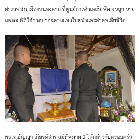
ตำรวจ สภ.เมืองหนองคาย ที่ศูนย์การค้าเอเชียพีค จนถูก นาย
นพดล ศิริ ใช้ขวดปากฉลามแทงใบหน้าและลำคอเสียชีวิต
พล.ท.ธัญญา เกียรติสาร แม่ทัพภาค 2 ได้กล่าวกับครอบครัว