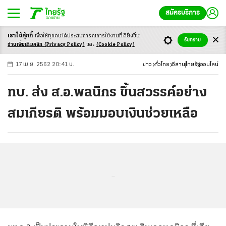
สมัครบริการ
เราใช้คุ้กกี้
เพื่อให้ทุกคนได้ประสบ
การณ์การใช้งานที่ดียิ่งขึ้น
+
ก
ก
-ก
รับทราบ
อ่านเพิ่มเติมคลิก
(Privacy Policy)
และ
(Cookie Policy)
17 เม.ย. 2562 20:41 น.
ข่าว
ทั่วไทย
อีสาน
ไทยรัฐออนไลน์
ทบ. ส่ง ส.อ.พลนิกร ขึ้นสวรรค์อย่าง
สมเกียรติ พร้อมมอบเงินช่วยเหลือ
...