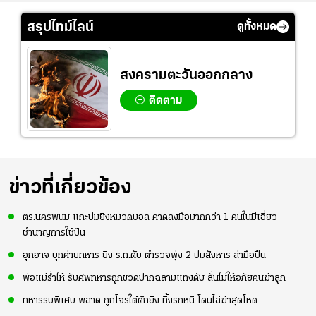
สรุปไทม์ไลน์
ดูทั้งหมด
สงครามตะวันออกกลาง
ติดตาม
ข่าวที่เกี่ยวข้อง
ตร.นครพนม แกะปมยิงหมวดบอล คาดลงมือมากกว่า 1 คนในมีเอี่ยว
ชำนาญการใช้ปืน
อุกอาจ บุกค่ายทหาร ยิง ร.ท.ดับ ตำรวจพุ่ง 2 ปมสังหาร ล่ามือปืน
พ่อแม่ร่ำไห้ รับศพทหารถูกขวดปากฉลามแทงดับ ลั่นไม่ให้อภัยคนฆ่าลูก
ทหารรบพิเศษ พลาด ถูกโจรใต้ดักยิง ทิ้งรถหนี โดนไล่ฆ่าสุดโหด