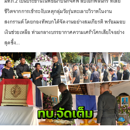
มทภ.2 เป็นประธานในพิธีฌาปนกิจศพ สิบเอกพลนิกร ที่เสีย
ชีวิตจากการเข้าระงับเหตุกลุ่มวัยรุ่นทะเลาะวิวาทในงาน
สงกรานต์ โดยกองทัพบกได้จัดงานอย่างสมเกียรติ พร้อมมอบ
เงินช่วยเหลือ ท่ามกลางบรรยากาศความเศร้าโศกเสียใจอย่าง
สุดซึ้ง...