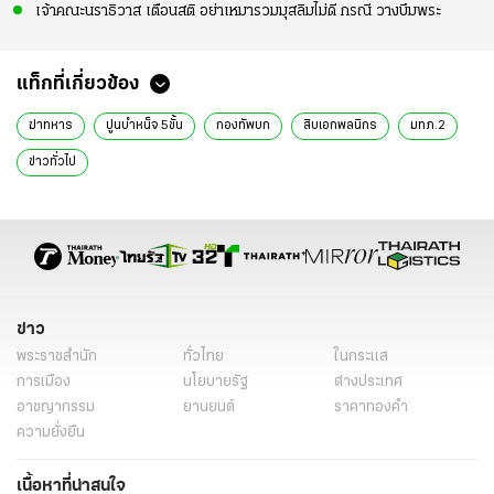
เจ้าคณะนราธิวาส เตือนสติ อย่าเหมารวมมุสลิมไม่ดี กรณี วางบึมพระ
แท็กที่เกี่ยวข้อง
ฆ่าทหาร
ปูนบำหน็จ 5ขั้น
กองทัพบก
สิบเอกพลนิกร
มทภ.2
ข่าวทั่วไป
ข่าว
พระราชสำนัก
ทั่วไทย
ในกระแส
การเมือง
นโยบายรัฐ
ต่างประเทศ
อาชญากรรม
ยานยนต์
ราคาทองคำ
ความยั่งยืน
เนื้อหาที่น่าสนใจ