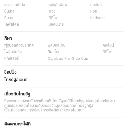
รายงานพิเศษ
หนังสือพิมพ์
คอลัมน์
บันเทิง
ดวง
หวย
นิยาย
วิดีโอ
Podcast
ไลฟ์สไตล์
มัลติมีเดีย
กีฬา
ฟุตบอลต่่างประเทศ
ฟุตบอลไทย
คอลัมน์
ไฟต์สปอร์ต
กีฬาโลก
วิดีโอ
แกลเลอรี่
Carabao 7-a-Side Cup
ช็อปปิ้ง
ไทยรัฐอีเวนต์
เกี่ยวกับไทยรัฐ
กิจกรรม
ร่วมงานกับเรา
เกี่ยวกับไทยรัฐ
มูลนิธิไทยรัฐ
ศูนย์ข้อมูลไทยรัฐ
FAQ
ศูนย์ช่วยเหลือ
นโยบายคุ้มครองข้อมูลส่วนบุคคลไทยรัฐกรุ๊ป
เงื่อนไขข้อตกลงการใช้บริการ
ติดต่อเรา
ติดต่อโฆษณา
ติดตามเราได้ที่