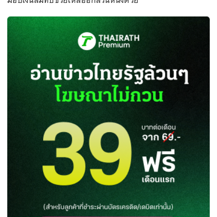
มอบเงินสมทบช่วยเหลืออีกส่วนหนึ่งด้วย