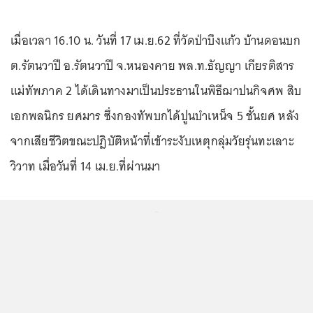
เมื่อเวลา 16.10 น. วันที่ 17 เม.ย.62 ที่วัดป่าบึงแก้ว บ้านดอนบก
ต.รัตนวาปี อ.รัตนวาปี จ.หนองคาย พล.ท.ธัญญา เกียรติสาร
แม่ทัพภาค 2 ได้เดินทางมาเป็นประธานในพิธีฌาปนกิจศพ สิบ
เอกพลนิกร ยศมาร ซึ่งกองทัพบกได้ปูนบำเหน็จ 5 ชั้นยศ หลัง
จากเสียชีวิตขณะปฏิบัติหน้าที่เข้าระงับเหตุกลุ่มวัยรุ่นทะเลาะ
วิวาท เมื่อวันที่ 14 เม.ย.ที่ผ่านมา
...