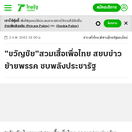
สมัครบริการ
เราใช้คุ้กกี้
เพื่อให้ทุกคนได้ประสบ
การณ์การใช้งานที่ดียิ่งขึ้น
+
ก
ก
-ก
รับทราบ
อ่านเพิ่มเติมคลิก
(Privacy Policy)
และ
(Cookie Policy)
2 ก.พ. 2562 19:00 น.
ข่าว
ทั่วไทย
อีสาน
ไทยรัฐออนไลน์
"ขวัญชัย"สวมเสื้อเพื่อไทย สยบข่าว
ย้ายพรรค ซบพลังประชารัฐ
...