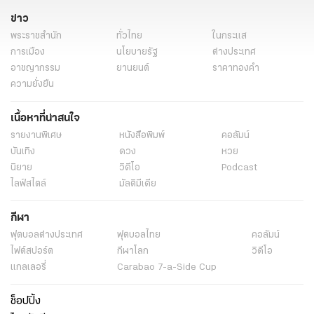
ข่าว
พระราชสำนัก
ทั่วไทย
ในกระแส
การเมือง
นโยบายรัฐ
ต่างประเทศ
อาชญากรรม
ยานยนต์
ราคาทองคำ
ความยั่งยืน
เนื้อหาที่น่าสนใจ
รายงานพิเศษ
หนังสือพิมพ์
คอลัมน์
บันเทิง
ดวง
หวย
นิยาย
วิดีโอ
Podcast
ไลฟ์สไตล์
มัลติมีเดีย
กีฬา
ฟุตบอลต่่างประเทศ
ฟุตบอลไทย
คอลัมน์
ไฟต์สปอร์ต
กีฬาโลก
วิดีโอ
แกลเลอรี่
Carabao 7-a-Side Cup
ช็อปปิ้ง