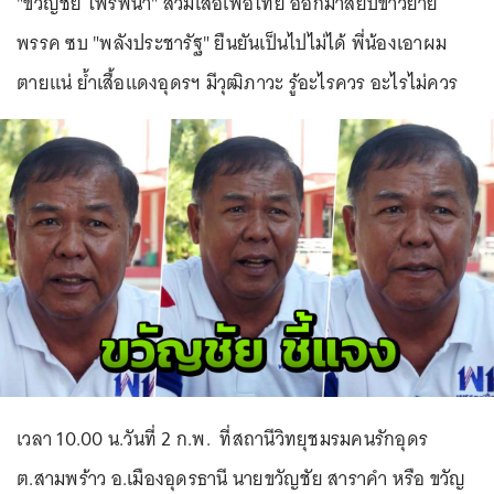
"ขวัญชัย ไพรพนา" สวมเสื้อเพื่อไทย ออกมาสยบข่าวย้าย
พรรค ซบ "พลังประชารัฐ" ยืนยันเป็นไปไม่ได้ พี่น้องเอาผม
ตายแน่ ย้ำเสื้อแดงอุดรฯ มีวุฒิภาวะ รู้อะไรควร อะไรไม่ควร
เวลา 10.00 น.วันที่ 2 ก.พ. ที่สถานีวิทยุชมรมคนรักอุดร
ต.สามพร้าว อ.เมืองอุดรธานี นายขวัญชัย สาราคำ หรือ ขวัญ