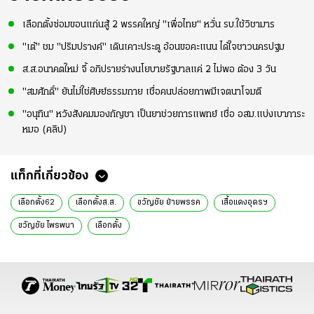
เลือกตั้งซ่อมขอนแก่นสู้ 2 พรรคใหญ่ "เพื่อไทย" หวั่น รบ.ใช้วิชามาร
"เต้" ชม "ปริมปรางค์" เดินเคาะประตู อ้อนขอคะแนน ได้ใจชาวนครปฐม
ส.ส.อนาคตใหม่ จี้ อภิปรายร่างนโยบายรัฐบาลแค่ 2 ไม่พอ ต้อง 3 วัน
"สมศักดิ์" ยันไม่ใช่ศิษย์ธรรมกาย เชื่อคนปล่อยภาพมีเจตนาโจมตี
"อนุทิน" หวังสังคมมองกัญชา เป็นยาช่วยการแพทย์ เชื่อ อสม.แบ่งเบาภาระ
หมอ (คลิป)
แท็กที่เกี่ยวข้อง
เลือกตั้ง62
เลือกตั้งส.ส.
ขวัญชัย ย้ายพรรค
เสื้อแดงอุดรฯ
ขวัญชัย ไพรพนา
เลือกตั้ง