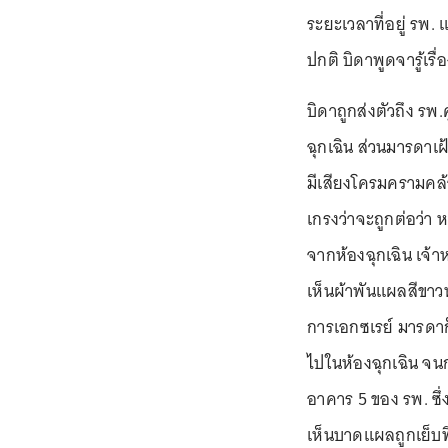
ระยะเวลาที่อยู่ รพ
ปกติ บิดาพูดจารู้เรื่
บิดาถูกส่งตัวถึง รพ
ฉุกเฉิน ส่วนมารดาเฝ
มีเสียงโครมครามคล
เกรงว่าจะถูกต่อว่า 
จากห้องฉุกเฉิน เจ้า
เห็นผ้าพันแผลสีขาว
การเอกซเรย์ มารดาก
ไปในห้องฉุกเฉิน จนกร
อาคาร 5 ของ รพ. ซึ่ง
เห็นบาดแผลถูกเย็บที