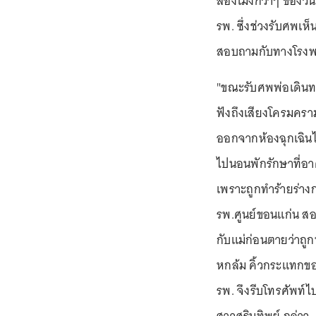
สองโมงกว่าๆ ของวัน
รพ. ซึ่งช่วงรับศพเห็น
สอบถามกับทางโรง
"ขณะรับศพพ่อเดินทาง
ฟังถึงเสียงโครมครามใ
ออกจากห้องฉุกเฉินไป
ไปนอนพักรักษาที่อา
เพราะถูกทำร้ายร่างกา
รพ.ศูนย์ขอนแก่น สอ
กับแม่ก่อนตายว่าถูกท
หกล้ม คิ้วกระแทกข
รพ. จึงรีบโทรศัพท์ไ