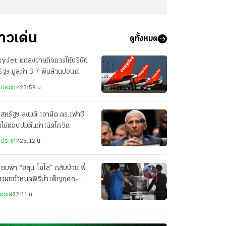
่าวเด่น
ดูทั้งหมด
syJet ตกลงขายกิจการให้บริษัท
ัฐฯ มูลค่า 5.7 พันล้านปอนด์
งประเทศ
23:58 น.
สหรัฐฯ ลงมติ เอาผิด ดร.เฟาชี
ไม่ตอบปมต้นกำเนิดโควิด
งประเทศ
23:12 น.
ียมพา “ฮลุน โซโล่” กลับบ้าน พี่
ยเผยกำหนดพิธีบำเพ็ญกุศล-
ปนกิจศพ
ระแส
22:11 น.