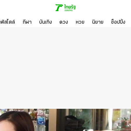
ลฟ์สไตล์
กีฬา
บันเทิง
ดวง
หวย
นิยาย
ช็อปปิ้ง