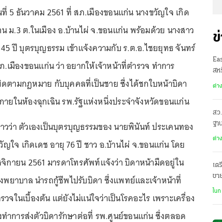
ันที่ 5 ธันวาคม 2561 ที่ สภ.เมืองขอนแก่น นางขวัญใจ เกิด
้าน ม.3 ต.ในเมือง อ.บ้านไผ่ จ.ขอนแก่น พร้อมด้วย นางสาว
ข
ุ 45 ปี บุตรบุญธรรม เข้าแจ้งความกับ ร.ต.อ.ไชยยุทธ จันทร์
Ea
เมืองขอนแก่น ว่า อยากให้เจ้าหน้าที่ตำรวจ ทำการ
สหร
ดตามกฎหมาย กับบุคคลที่เป็นชาย ซึ่งได้ชกใบหน้าบิดา
ต่า
ภายในห้องฉุกเฉิน รพ.รัฐแห่งหนึ่งประจำจังหวัดขอนแก่น
สว.
่าวว่า ตัวเองเป็นบุตรบุญธรรมของ นายพินันท์ ประเคนทอง
ฐาน
ต่า
วัญใจ เกิดเดช อายุ 76 ปี ชาว อ.บ้านไผ่ จ.ขอนแก่น โดย
ฤศจิกายน 2561 มารดาโทรศัพท์แจ้งว่า บิดาหน้ามืดอยู่ใน
เตร
ชา
งพยาบาล นำรถกู้ชีพไปรับบิดา ซึ่งแพทย์และเจ้าหน้าที่
ฌา
ในก
วจในเบื้องต้น แต่ยังไม่แน่ใจว่าเป็นโรคอะไร เพราะเครื่อง
งทำการส่งตัวบิดารักษาต่อที่ รพ.ศูนย์ขอนแก่น ซึ่งตลอด