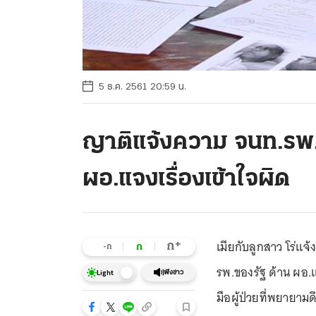
5 ธ.ค. 2561 20:59 น.
ญาติแจ้งความ จนท.รพ.ร
ผอ.แจงเรื่องเข้าใจผิด
เมียกับลูกสาว โร่แ
+
ก
ก
-ก
รพ.ของรัฐ ด้าน ผอ.
ฟังข่าว
Light
มือผู้ป่วยที่พยายามด