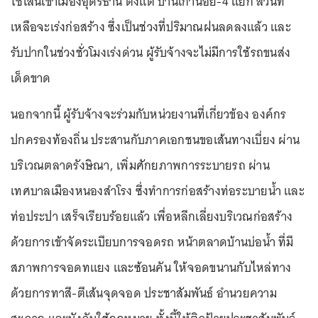
ใช้เส้นเข้าเมืองอุดรธานี ตั้งแต่ บ้านเก่าน้อย-4 แยก ส่วนที่
เหลือจะเร่งก่อสร้าง ซึ่งเป็นช่วงที่ปริมาณฝนลดลงแล้ว และ
รับปากในช่วงชั่วโมงเร่งด่วน ผู้รับจ้างจะไม่มีการใช้รถขนส่ง
เด็ดขาด
นอกจากนี้ ผู้รับจ้างจะร่วมกับหน่วยงานที่เกี่ยวข้อง องค์กร
ปกครองท้องถิ่น ประสานกับภาคเอกชนขอเส้นทางเบี่ยง ผ่าน
บริเวณตลาดรังษิณา, เพิ่มศักยภาพการระบายรถ ผ่าน
เทศบาลเมืองหนองสำโรง ซึ่งทำการก่อสร้างท่อระบายน้ำ และ
ท่อประปา เสร็จเรียบร้อยแล้ว เพื่อหลีกเลี่ยงบริเวณก่อสร้าง
ด้วยการเข้าจัดระเบียบการจอดรถ หน้าตลาดบ้านบ่อน้ำ ที่มี
สภาพการจอดทแยง และซ้อนคัน ให้จอดขนานกับไหล่ทาง
ด้วยการทาสี-ตีเส้นจุดจอด ประชาสัมพันธ์ อำนวยความ