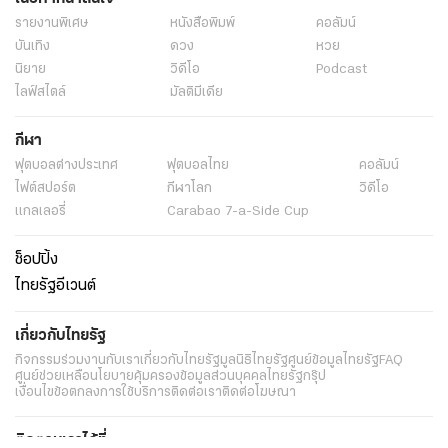
รายงานพิเศษ
หนังสือพิมพ์
คอลัมน์
บันเทิง
ดวง
หวย
นิยาย
วิดีโอ
Podcast
ไลฟ์สไตล์
มัลติมีเดีย
กีฬา
ฟุตบอลต่่างประเทศ
ฟุตบอลไทย
คอลัมน์
ไฟต์สปอร์ต
กีฬาโลก
วิดีโอ
แกลเลอรี่
Carabao 7-a-Side Cup
ช็อปปิ้ง
ไทยรัฐอีเวนต์
เกี่ยวกับไทยรัฐ
กิจกรรม
ร่วมงานกับเรา
เกี่ยวกับไทยรัฐ
มูลนิธิไทยรัฐ
ศูนย์ข้อมูลไทยรัฐ
FAQ
ศูนย์ช่วยเหลือ
นโยบายคุ้มครองข้อมูลส่วนบุคคลไทยรัฐกรุ๊ป
เงื่อนไขข้อตกลงการใช้บริการ
ติดต่อเรา
ติดต่อโฆษณา
ติดตามเราได้ที่