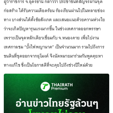
ผู้ว่าราชการ จ.อุดรธานี กล่าวว่า ประชาชนที่สัญจรผ่านจุด
ก่อสร้าง ได้รับความเดือดร้อน ร้องเรียนผ่านไปในหลายช่อง
ทาง บางส่วนได้ตั้งข้อสังเกต และเสนอแนะด้วยความห่วงใย
ว่าจะเกิดปัญหารุนแรงมากขึ้น ในช่วงเทศกาลออกพรรษา
เพราะเป็นจุดหลักเดียวเชื่อมกับ จ.หนองคาย เพื่อไปงาน
เทศกาลชม “บั้งไฟพญานาค” เป็นจำนวนมาก รวมไปถึงการ
ขนดินที่ขุดออกจากอุโมงค์ จึงนัดหมายมาร่วมกันพูดคุยหา
ทางแก้ไข ซึ่งเป็นโอกาสดีที่จะคุยไปถึงช่วงปีใหม่ด้วย