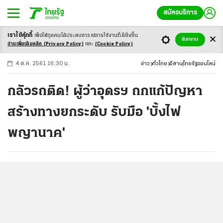
สมัครบริการ
เราใช้คุ้กกี้
เพื่อให้ทุกคนได้ประสบ
การณ์การใช้งานที่ดียิ่งขึ้น
+
ก
ก
-ก
รับทราบ
อ่านเพิ่มเติมคลิก
(Privacy Policy)
และ
(Cookie Policy)
4 ต.ค. 2561 16:30 น.
ข่าว
ทั่วไทย
อีสาน
ไทยรัฐออนไลน์
กลัวรถติด! ผู้ว่าอุดรฯ ถกแก้ปัญหา
สร้างทางยกระดับ รับมือ 'บั้งไฟ
พญานาค'
...