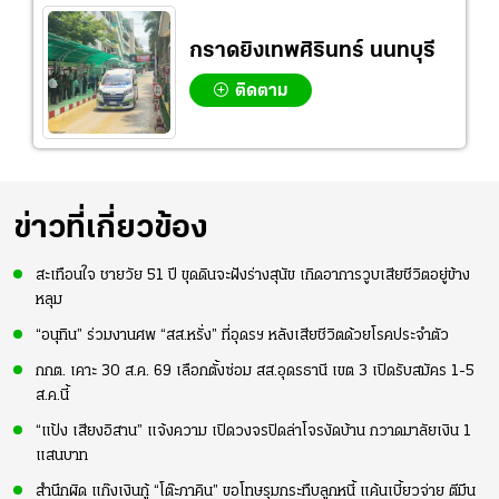
กราดยิงเทพศิรินทร์ นนทบุรี
ติดตาม
ข่าวที่เกี่ยวข้อง
สะเทือนใจ ชายวัย 51 ปี ขุดดินจะฝังร่างสุนัข เกิดอาการวูบเสียชีวิตอยู่ข้าง
หลุม
“อนุทิน” ร่วมงานศพ “สส.หรั่ง” ที่อุดรฯ หลังเสียชีวิตด้วยโรคประจำตัว
กกต. เคาะ 30 ส.ค. 69 เลือกตั้งซ่อม สส.อุดรธานี เขต 3 เปิดรับสมัคร 1-5
ส.ค.นี้
“แป้ง เสียงอิสาน” แจ้งความ เปิดวงจรปิดล่าโจรงัดบ้าน กวาดมาลัยเงิน 1
แสนบาท
สำนึกผิด แก๊งเงินกู้ “โต๊ะภาคิน” ขอโทษรุมกระทืบลูกหนี้ แค้นเบี้ยวจ่าย ตีมึน