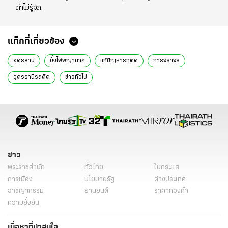
ทำไม่รู้จัก
แท็กที่เกี่ยวข้อง
อุดรธานี
บั้งไฟพญานาค
แก้ปัญหารถติด
การจราจร
อุดรธานีรถติด
ข่าวทั่วไป
ข่าว
พระราชสำนัก
ทั่วไทย
ในกระแส
การเมือง
นโยบายรัฐ
ต่างประเทศ
อาชญากรรม
ยานยนต์
ราคาทองคำ
ความยั่งยืน
เนื้อหาที่น่าสนใจ