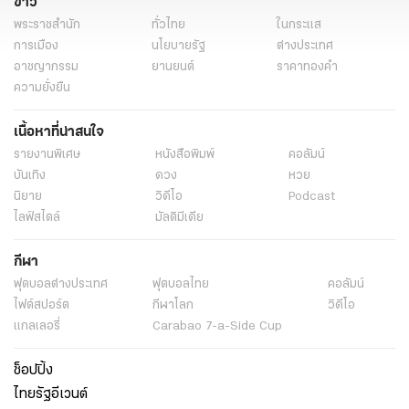
ข่าว
พระราชสำนัก
ทั่วไทย
ในกระแส
การเมือง
นโยบายรัฐ
ต่างประเทศ
อาชญากรรม
ยานยนต์
ราคาทองคำ
ความยั่งยืน
เนื้อหาที่น่าสนใจ
รายงานพิเศษ
หนังสือพิมพ์
คอลัมน์
บันเทิง
ดวง
หวย
นิยาย
วิดีโอ
Podcast
ไลฟ์สไตล์
มัลติมีเดีย
กีฬา
ฟุตบอลต่่างประเทศ
ฟุตบอลไทย
คอลัมน์
ไฟต์สปอร์ต
กีฬาโลก
วิดีโอ
แกลเลอรี่
Carabao 7-a-Side Cup
ช็อปปิ้ง
ไทยรัฐอีเวนต์