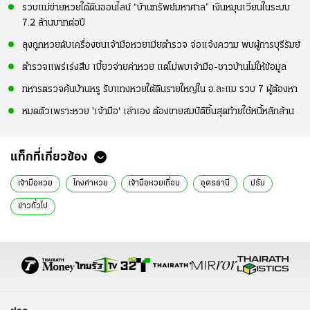
รวบแม่ข่ายหวยใต้ดินออนไลน์ “บ้านทรัพย์มหาศาล” เงินหมุนเวียนในระบบ
7.2 ล้านบาทต่อปี
ลุงถูกหวยดับเครื่องชนเจ้ามือหวยเมียตำรวจ จ่อแจ้งความ พบผู้การบุรีรัมย์
ตำรวจแพร่เร่งสืบ เบี้ยวจ่ายค่าหวย แต่ไม่พบเจ้ามือ-ชาวบ้านไม่ให้ข้อมูล
ทหารตรวจค้นบ้านหรู รับแทงหวยใต้ดินรายใหญ่ใน อ.ละแม รวบ 7 ผู้ต้องหา
หมดตัวเพราะหวย 'เจ้ามือ' เล่าเอง ต้องขายสมบัติชิ้นสุดท้ายใช้หนี้หลักล้าน
แท็กที่เกี่ยวข้อง
เจ้ามือหวย
โกงค่าหวย
เจ้ามือหวยเถื่อน
อุดรธานี
ปรับ
ข่าวทั่วไป