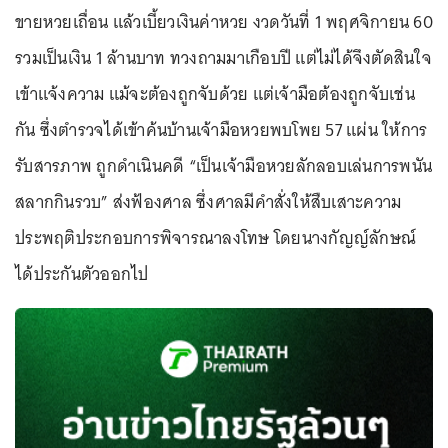
ขายหวยเถื่อน แล้วเบี้ยวเงินค่าหวย งวดวันที่ 1 พฤศจิกายน 60
รวมเป็นเงิน 1 ล้านบาท ทวงถามมาเกือบปี แต่ไม่ได้จึงตัดสินใจ
เข้าแจ้งความ แม้จะต้องถูกจับด้วย แต่เจ้ามือต้องถูกจับเช่น
กัน ซึ่งตำรวจได้เข้าค้นบ้านเจ้ามือหวยพบโพย 57 แผ่น ให้การ
รับสารภาพ ถูกดำเนินคดี “เป็นเจ้ามือหวยลักลอบเล่นการพนัน
สลากกินรวบ” ส่งฟ้องศาล ซึ่งศาลมีคำสั่งให้สืบเสาะความ
ประพฤติประกอบการพิจารณาลงโทษ โดยนางกัญญ์ลักษณ์
ได้ประกันตัวออกไป