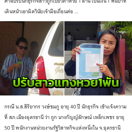
ศาลปรับนักธุรกิจสาวถูกเบี้ยวค่าหวย 1 ล้าน เป็นเงิน 1 พันบาท
เดินหน้าเอาผิดวินัยเจ้ามือเถื่อนต่อ ...
กรณี น.ส.สิริยากร วงษ์ชมภู อายุ 40 ปี นักธุรกิจ เข้าแจ้งความ
ที่ สภ.เมืองอุดรธานี ว่า ถูก นางกัญญ์ลักษณ์ เหล็กเพชร อายุ
50 ปี พนักงานหน่วยงานรัฐวิสาหกิจแห่งหนึ่งใน จ.อุดรธานี