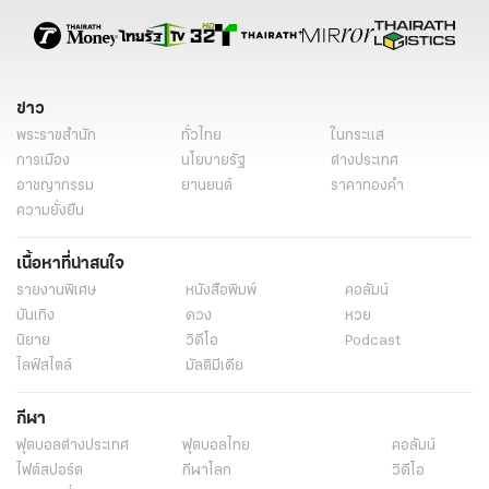
ข่าว
พระราชสำนัก
ทั่วไทย
ในกระแส
การเมือง
นโยบายรัฐ
ต่างประเทศ
อาชญากรรม
ยานยนต์
ราคาทองคำ
ความยั่งยืน
เนื้อหาที่น่าสนใจ
รายงานพิเศษ
หนังสือพิมพ์
คอลัมน์
บันเทิง
ดวง
หวย
นิยาย
วิดีโอ
Podcast
ไลฟ์สไตล์
มัลติมีเดีย
กีฬา
ฟุตบอลต่่างประเทศ
ฟุตบอลไทย
คอลัมน์
ไฟต์สปอร์ต
กีฬาโลก
วิดีโอ