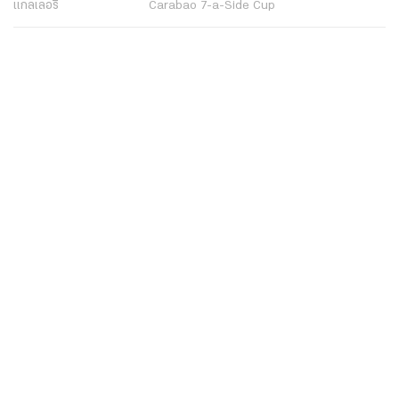
แกลเลอรี่
Carabao 7-a-Side Cup
ช็อปปิ้ง
ไทยรัฐอีเวนต์
เกี่ยวกับไทยรัฐ
กิจกรรม
ร่วมงานกับเรา
เกี่ยวกับไทยรัฐ
มูลนิธิไทยรัฐ
ศูนย์ข้อมูลไทยรัฐ
FAQ
ศูนย์ช่วยเหลือ
นโยบายคุ้มครองข้อมูลส่วนบุคคลไทยรัฐกรุ๊ป
เงื่อนไขข้อตกลงการใช้บริการ
ติดต่อเรา
ติดต่อโฆษณา
ติดตามเราได้ที่
Application
My THAIRATH