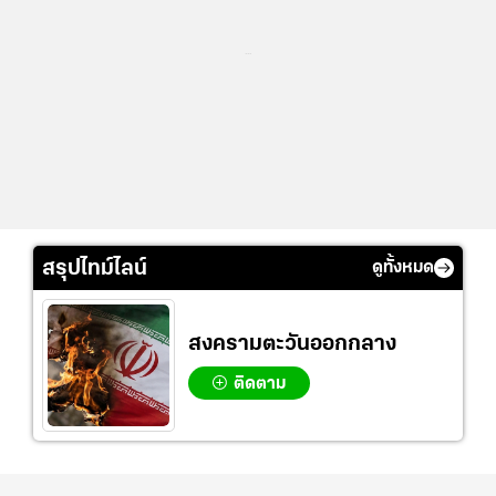
...
สรุปไทม์ไลน์
ดูทั้งหมด
สงครามตะวันออกกลาง
ติดตาม