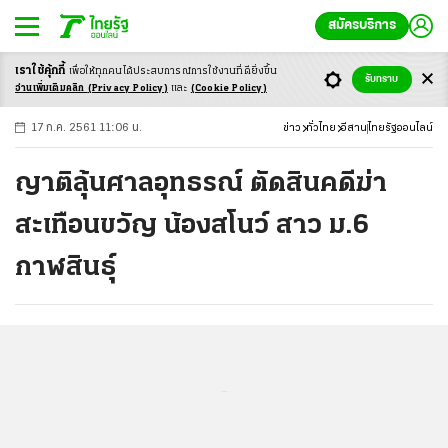
สมัครบริการ
เราใช้คุ้กกี้
เพื่อให้ทุกคนได้ประสบ
การณ์การใช้งานที่ดียิ่งขึ้น
+
ก
ก
-ก
รับทราบ
อ่านเพิ่มเติมคลิก
(Privacy Policy)
และ
(Cookie Policy)
17 ก.ค. 2561 11:06 น.
ข่าว
ทั่วไทย
อีสาน
ไทยรัฐออนไลน์
ญาติลุ้นศาลอุทธรณ์ ตัดสินคดีฆ่า
สะเทือนขวัญ น้องสโนว์ สาว ม.6
กาฬสินธุ์
...