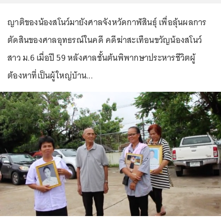
ญาติของน้องสโนว์มายังศาลจังหวัดกาฬสินธุ์ เพื่อลุ้นผลการ
ตัดสินของศาลอุทธรณ์ในคดี คดีฆ่าสะเทือนขวัญน้องสโนว์
สาว ม.6 เมื่อปี 59 หลังศาลชั้นต้นพิพากษาประหารชีวิตผู้
ต้องหาที่เป็นผู้ใหญ่บ้าน...