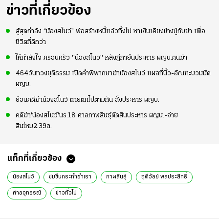
ข่าวที่เกี่ยวข้อง
สู้สุดกำลัง “น้องสโนว์” พ่อสร้างหนี้แล้วทิ้งไป หาเงินเคียงข้างปู่กับย่า เพื่อ
ชีวิตที่ดีกว่า
ให้กำลังใจ ครอบครัว "น้องสโนว์" หลังฎีกายืนประหาร ผญบ.คนฆ่า
464วันทวงยุติธรรม เปิดคำพิพากษาฆ่าน้องสโนว์ แผลที่นิ้ว-อัณฑะบวมมัด
ผญบ.
ย้อนคดีฆ่าน้องสโนว์ ตายตกไปตามกัน สั่งประหาร ผญบ.
คดีฆ่า'น้องสโนว์'นร.18 ศาลกาฬสินธุ์ตัดสินประหาร ผญบ.-จ่าย
สินไหม2.39ล.
แท็กที่เกี่ยวข้อง
น้องสโนว์
ข่มขืนกระทำชำเรา
กาฬสินธุ์
ฤดีวัลย์ พลประสิทธิ์
ศาลอุทธรณ์
ข่าวทั่วไป