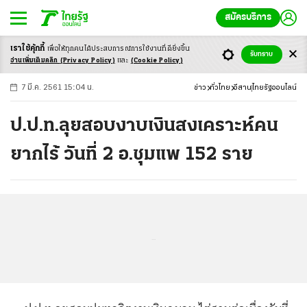
สมัครบริการ
เราใช้คุ้กกี้
เพื่อให้ทุกคนได้ประสบ
การณ์การใช้งานที่ดียิ่งขึ้น
+
ก
ก
-ก
รับทราบ
อ่านเพิ่มเติมคลิก
(Privacy Policy)
และ
(Cookie Policy)
7 มี.ค. 2561 15:04 น.
ข่าว
ทั่วไทย
อีสาน
ไทยรัฐออนไลน์
ป.ป.ท.ลุยสอบงาบเงินสงเคราะห์คน
ยากไร้ วันที่ 2 อ.ชุมแพ 152 ราย
...