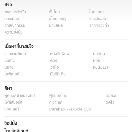
ข่าว
พระราชสำนัก
ทั่วไทย
ในกระแส
การเมือง
นโยบายรัฐ
ต่างประเทศ
อาชญากรรม
ยานยนต์
ราคาทองคำ
ความยั่งยืน
เนื้อหาที่น่าสนใจ
รายงานพิเศษ
หนังสือพิมพ์
คอลัมน์
บันเทิง
ดวง
หวย
นิยาย
วิดีโอ
Podcast
ไลฟ์สไตล์
มัลติมีเดีย
กีฬา
ฟุตบอลต่่างประเทศ
ฟุตบอลไทย
คอลัมน์
ไฟต์สปอร์ต
กีฬาโลก
วิดีโอ
แกลเลอรี่
Carabao 7-a-Side Cup
ช็อปปิ้ง
ไทยรัฐอีเวนต์