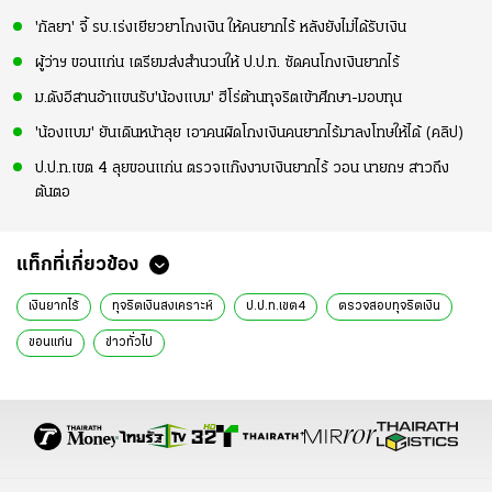
'กัลยา' จี้ รบ.เร่งเยียวยาโกงเงิน ให้คนยากไร้ หลังยังไม่ได้รับเงิน
ผู้ว่าฯ ขอนแก่น เตรียมส่งสำนวนให้ ป.ป.ท. ซัดคนโกงเงินยากไร้
ม.ดังอีสานอ้าแขนรับ'น้องแบม' ฮีโร่ต้านทุจริตเข้าศึกษา-มอบทุน
'น้องแบม' ยันเดินหน้าลุย เอาคนผิดโกงเงินคนยากไร้มาลงโทษให้ได้ (คลิป)
ป.ป.ท.เขต 4 ลุยขอนแก่น ตรวจแก๊งงาบเงินยากไร้ วอน นายกฯ สาวถึง
ต้นตอ
แท็กที่เกี่ยวข้อง
เงินยากไร้
ทุจริตเงินสงเคราะห์
ป.ป.ท.เขต4
ตรวจสอบทุจริตเงิน
ขอนแก่น
ข่าวทั่วไป