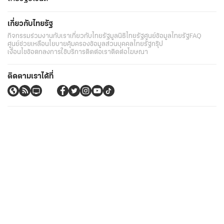
เกี่ยวกับไทยรัฐ
กิจกรรม
ร่วมงานกับเรา
เกี่ยวกับไทยรัฐ
มูลนิธิไทยรัฐ
ศูนย์ข้อมูลไทยรัฐ
FAQ
ศูนย์ช่วยเหลือ
นโยบายคุ้มครองข้อมูลส่วนบุคคลไทยรัฐกรุ๊ป
เงื่อนไขข้อตกลงการใช้บริการ
ติดต่อเรา
ติดต่อโฆษณา
ติดตามเราได้ที่
Application
My THAIRATH