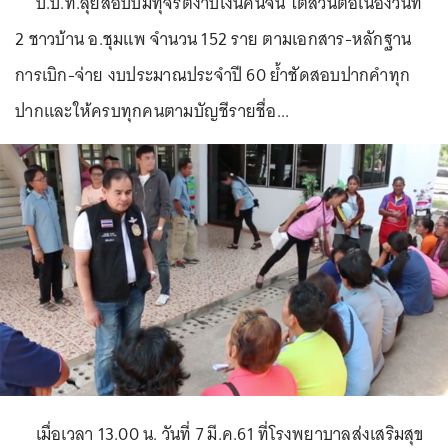
ป.ป.ท.ลุยสอบปมทุจริตงาบเงินคนจน ไต่สวนต่อเนื่องวันที่
2 ชาวบ้าน อ.ชุมแพ จำนวน 152 ราย ตามเอกสาร-หลักฐาน
การเบิก-จ่าย งบประมาณประจำปี 60 ย้ำชัดสอบปากคำทุก
ปากและให้ครบทุกคนตามบัญชีรายชื่อ...
เมื่อเวลา 13.00 น. วันที่ 7 มี.ค.61 ที่โรงพยาบาลส่งเสริมสุข