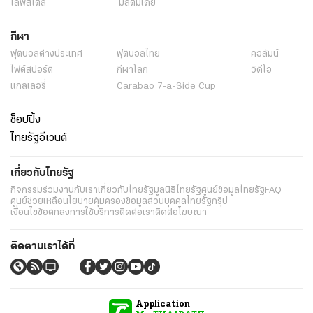
ไลฟ์สไตล์
มัลติมีเดีย
กีฬา
ฟุตบอลต่่างประเทศ
ฟุตบอลไทย
คอลัมน์
ไฟต์สปอร์ต
กีฬาโลก
วิดีโอ
แกลเลอรี่
Carabao 7-a-Side Cup
ช็อปปิ้ง
ไทยรัฐอีเวนต์
เกี่ยวกับไทยรัฐ
กิจกรรม
ร่วมงานกับเรา
เกี่ยวกับไทยรัฐ
มูลนิธิไทยรัฐ
ศูนย์ข้อมูลไทยรัฐ
FAQ
ศูนย์ช่วยเหลือ
นโยบายคุ้มครองข้อมูลส่วนบุคคลไทยรัฐกรุ๊ป
เงื่อนไขข้อตกลงการใช้บริการ
ติดต่อเรา
ติดต่อโฆษณา
ติดตามเราได้ที่
Application