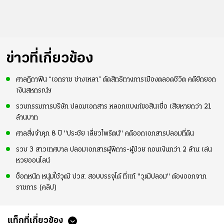
ข่าวที่เกี่ยวข้อง
ศาลฎีกาฟัน “เอกราช ช่างเหลา” ตัดสิทธิทางการเมืองตลอดชีวิต คดียักยอก
เงินสหกรณ์ฯ
รวบกรรมการบริษัท ปลอมเอกสาร หลอกแบงก์ขอสินเชื่อ เสียหายกว่า 21
ล้านบาท
ศาลสั่งจำคุก 8 ปี "ประชัย เลี่ยวไพรัตน์" คดีออกเอกสารปลอมที่ดิน
รวบ 3 สาวเทศบาล ปลอมเอกสารผู้พิการ-ผู้ป่วย ถอนเงินกว่า 2 ล้าน เล่น
หวยออนไลน์
ช็อกหนัก หนุ่มใช้วุฒิ ปวส. สอบบรรจุได้ ที่แท้ "วุฒิปลอม" ต้องออกจาก
ราชการ (คลิป)
แท็กที่เกี่ยวข้อง