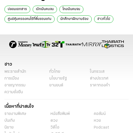
ปลอมเอกสาร
เบิกเงินคนจน
โกงเงินคนจน
ศูนย์คุ้มครองคนไร้ที่พึ่งขอนแก่น
นักศึกษาฝึกงานร้อง
ข่าวทั่วไป
ข่าว
พระราชสำนัก
ทั่วไทย
ในกระแส
การเมือง
นโยบายรัฐ
ต่างประเทศ
อาชญากรรม
ยานยนต์
ราคาทองคำ
ความยั่งยืน
เนื้อหาที่น่าสนใจ
รายงานพิเศษ
หนังสือพิมพ์
คอลัมน์
บันเทิง
ดวง
หวย
นิยาย
วิดีโอ
Podcast