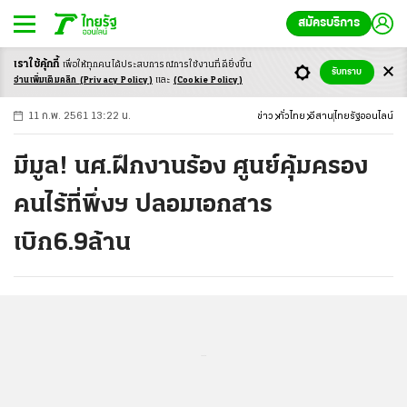
สมัครบริการ
เราใช้คุ้กกี้
เพื่อให้ทุกคนได้ประสบ
การณ์การใช้งานที่ดียิ่งขึ้น
+
ก
ก
-ก
รับทราบ
อ่านเพิ่มเติมคลิก
(Privacy Policy)
และ
(Cookie Policy)
11 ก.พ. 2561 13:22 น.
ข่าว
ทั่วไทย
อีสาน
ไทยรัฐออนไลน์
มีมูล! นศ.ฝึกงานร้อง ศูนย์คุ้มครอง
คนไร้ที่พึ่งฯ ปลอมเอกสาร
เบิก6.9ล้าน
...