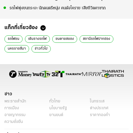
รถไฟพุ่งชนกระบะ นักดนตรีหนุ่ม คนดังโคราช เสียชีวิตคาซาก
แท็กที่เกี่ยวข้อง
รถไฟชน
เดินรางรถไฟ
ชนตายสยอง
สถานีรถไฟปากช่อง
นครราชสีมา
ข่าวทั่วไป
ข่าว
พระราชสำนัก
ทั่วไทย
ในกระแส
การเมือง
นโยบายรัฐ
ต่างประเทศ
อาชญากรรม
ยานยนต์
ราคาทองคำ
ความยั่งยืน