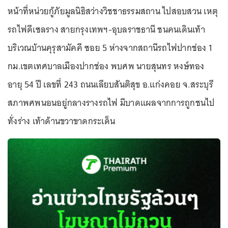
หน้าที่หน่วยกู้ภัยมูลนิธิสว่างวิชชาธรรมสถาน ไปสอบสวน เหตุ
รถไฟดีเซลราง สายกรุงเทพฯ-อุบลราชธานี ชนคนเดินเท้า
บริเวณบ้านคุรุสามัคคี ซอย 5 ห่างจากสถานีรถไฟปากช่อง 1
กม.เขตเทศบาลเมืองปากช่อง พบศพ นายสุนทร หงษ์ทอง
อายุ 54 ปี เลขที่ 243 ถนนเลียบสันติสุข อ.แก่งคอย จ.สระบุรี
สภาพศพนอนอยู่กลางรางรถไฟ มีบาดแผลจากการถูกชนไป
ทั่งร่าง เท้าด้านขวาขาดกระเด็น