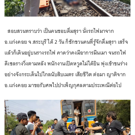
สอบสวนทราบว่า เป็นคนชอบดื่มสุรา นั่งรถไฟมาจาก
อ.แก่งคอย จ.สระบุรี ได้ 2 วัน ก็ชักชวนคนที่รู้จักดื่มสุรา เสร็จ
แล้วก็เดินอยู่บนรางรถไฟ คาดว่าคงมีอาการมึนเมา จนรถไฟ
ดีเซลรางวิ่งตามหลัง พนักงานเปิดหวูดไม่ได้ยิน พุ่งเข้าชนร่าง
อย่างจังกระเด็นไปไกลนับสิบเมตร เสียชีวิต ต่อมา ญาติจาก
อ.แก่งคอย มาขอรับศพไปบำเพ็ญกุศลตามประเพณีต่อไป