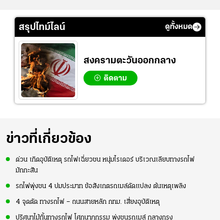
สรุปไทม์ไลน์
ดูทั้งหมด
สงครามตะวันออกกลาง
ติดตาม
ข่าวที่เกี่ยวข้อง
ด่วน เกิดอุบัติเหตุ รถไฟเฉี่ยวชน หนุ่มไรเดอร์ บริเวณเลียบทางรถไฟ
มักกะสัน
รถไฟพุ่งชน 4 ปมประมาท ข้อสังเกตรถเมล์ดัดแปลง ต้นเหตุเพลิง
4 จุดตัด ทางรถไฟ – ถนนสายหลัก กทม. เสี่ยงอุบัติเหตุ
ปริศนาไม้กั้นทางรถไฟ โศกนาฏกรรม พุ่งชนรถเมล์ กลางกรุง