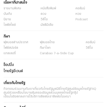
เนื้อหาที่น่าสนใจ
รายงานพิเศษ
หนังสือพิมพ์
คอลัมน์
บันเทิง
ดวง
หวย
นิยาย
วิดีโอ
Podcast
ไลฟ์สไตล์
มัลติมีเดีย
กีฬา
ฟุตบอลต่่างประเทศ
ฟุตบอลไทย
คอลัมน์
ไฟต์สปอร์ต
กีฬาโลก
วิดีโอ
แกลเลอรี่
Carabao 7-a-Side Cup
ช็อปปิ้ง
ไทยรัฐอีเวนต์
เกี่ยวกับไทยรัฐ
กิจกรรม
ร่วมงานกับเรา
เกี่ยวกับไทยรัฐ
มูลนิธิไทยรัฐ
ศูนย์ข้อมูลไทยรัฐ
FAQ
ศูนย์ช่วยเหลือ
นโยบายคุ้มครองข้อมูลส่วนบุคคลไทยรัฐกรุ๊ป
เงื่อนไขข้อตกลงการใช้บริการ
ติดต่อเรา
ติดต่อโฆษณา