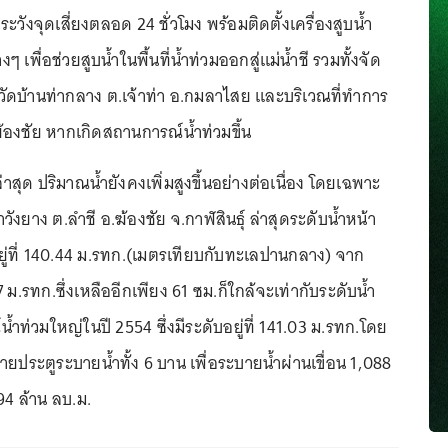
วังจุดเสี่ยงตลอด 24 ชั่วโมง พร้อมติดตั้งเครื่องสูบน้ำ
เพื่อช่วยสูบน้ำในพื้นที่น้ำท่วมออกสู่แม่น้ำชี รวมทั้งจัด
่วัดบ้านท่ากลาง ต.เจ้าท่า อ.กมลาไสย และบริเวณที่ทำการ
้องชัย หากเกิดสถานการณ์น้ำท่วมขึ้น
าสุด ปริมาณน้ำยังคงเพิ่มสูงขึ้นอย่างต่อเนื่อง โดยเฉพาะ
วังยาง ต.ลำชี อ.ฆ้องชัย จ.กาฬสินธุ์ ล่าสุดระดับน้ำหน้า
อยู่ที่ 140.44 ม.รทก.(เมตรเทียบกับทะเลปานกลาง) จาก
 ม.รทก.ซึ่งเหลืออีกเพียง 61 ซม.ก็ใกล้จะเท่ากับระดับน้ำ
น้ำท่วมใหญ่ในปี 2554 ซึ่งมีระดับอยู่ที่ 141.03 ม.รทก.โดย
บายประตูระบายน้ำทั้ง 6 บาน เพื่อระบายน้ำผ่านเขื่อน 1,088
94 ล้าน ลบ.ม.