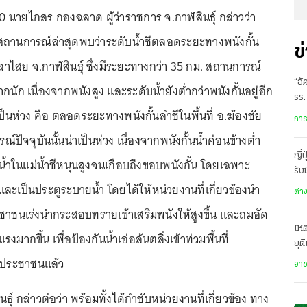
560 นายไกสร กองฉลาด ผู้ว่าราชการ จ.กาฬสินธุ์ กล่าวว่า
านการณ์ล่าสุดพบว่าระดับน้ำชีตลอดระยะทางพนังกั้น
ข
กมลาไสย จ.กาฬสินธุ์ ซึ่งมีระยะทางกว่า 35 กม. สถานการณ์
“อั
ากนัก เนื่องจากพนังสูง และระดับน้ำยังต่ำกว่าพนังกั้นอยู่อีก
รร.
าเป็นห่วง คือ ตลอดระยะทางพนังกั้นลำชีในพื้นที่ อ.ฆ้องชัย
ช่ว
การ
์ปัจจุบันนั้นน่าเป็นห่วง เนื่องจากพนังกั้นน้ำค่อนข้างต่ำ
ญี่
้ำในแม่น้ำชีหนุนสูงจนเกือบถึงขอบพนังกั้น โดยเฉพาะ
รับ
ำ และเป็นประตูระบายน้ำ โดยได้ให้หน่วยงานที่เกี่ยวข้องนำ
บิน
ต่า
ระชาชนเร่งนำกระสอบทรายเข้าเสริมพนังให้สูงขึ้น และถมอัด
เหต
รงมากขึ้น เพื่อป้องกันน้ำเอ่อล้นตลิ่งเข้าท่วมพื้นที่
ยุต
นประชาชนแล้ว
อา
นธุ์ กล่าวต่อว่า พร้อมทั้งได้กำชับหน่วยงานที่เกี่ยวข้อง ทาง