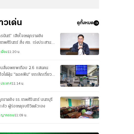
่าวเด่น
ดูทั้งหมด
ครนันท์” เสียใจเหตุกราดยิง
เทพศิรินทร์ สั่ง ศธ. เร่งประสาน
ยเหลือผู้บาดเจ็บ
เมือง
11:20 น.
ปุ่นสั่งอพยพเกือบ 2.6 แสนคน
มือไต้ฝุ่น "ดอลฟิน" ยกเลิกเที่ยว
กว่า 500 เที่ยว
งประเทศ
11:14 น.
ุกราดยิง รร.เทพศิรินทร์ นนทบุรี
ิแล้ว ผู้ก่อเหตุจบชีวิตตัวเอง
ชญากรรม
11:09 น.