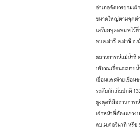
อำเภอจัดเวรยามเฝ้าระ
ขนาดใหญ่ตามจุดต่างๆ 
เตรียมจุดอพยพไว้ที
อบต.ลำชี ต.ลำชี อ.ฆ
สถานการณ์แม่น้ำชี ล่
บริเวณเขื่อนระบายน้ำ
เขื่อนและท้ายเขื่อน
ระดับกักเก็บปกติ 137
สูงสุดที่มีสถานการณ์
เจ้าหน้าที่ต้องแขวง
ลบ.ม.ต่อวินาที หรือ 