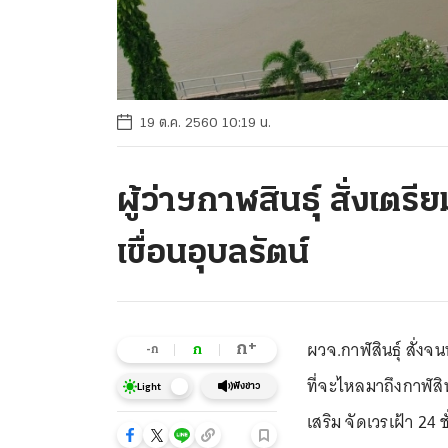
19 ต.ค. 2560 10:19 น.
ผู้ว่าฯกาฬสินธุ์ สั่งเต
เขื่อนอุบลรัตน์
ผวจ.กาฬสินธุ์ สั่งจ
+
ก
ก
-ก
ที่จะไหลมาถึงกาฬสินธุ
ฟังข่าว
Light
เสริม จัดเวรเฝ้า 24