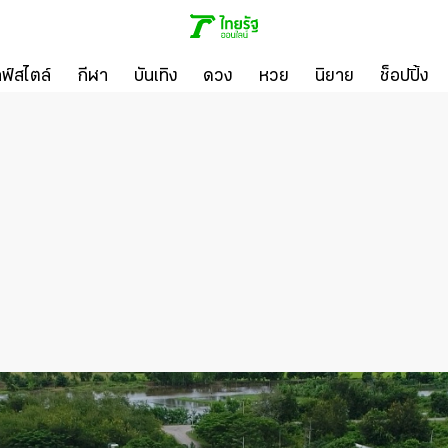
ลฟ์สไตล์
กีฬา
บันเทิง
ดวง
หวย
นิยาย
ช็อปปิ้ง