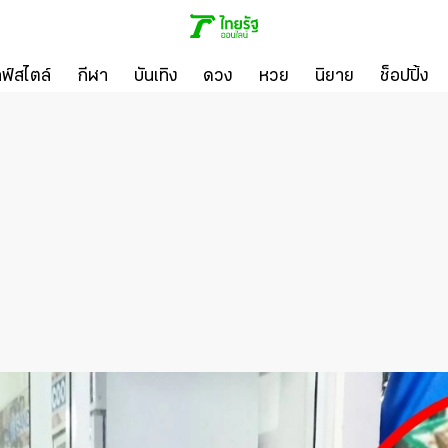
ลฟ์สไตล์
กีฬา
บันเทิง
ดวง
หวย
นิยาย
ช็อปปิ้ง