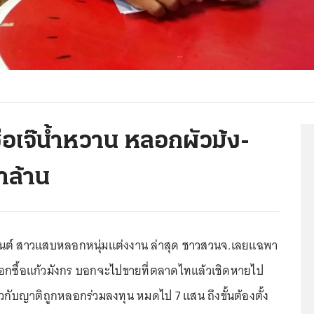
ื่อเจ๊น้ำหวาน หลอกผัวม้ง-
าล้าน
ำมนต์ สาวแสบหลอกหนุ่มแต่งงาน ล่าสุด ชาวสวนจ.เลยแฉพา
อกซื้อแก้วมังกร บอกจะไปขายที่ตลาดไทแล้วเชิดหายไป
ัวกับญาติถูกหลอกร่วมลงทุน หมดไป 7 แสน ถึงขั้นต้องตั้ง