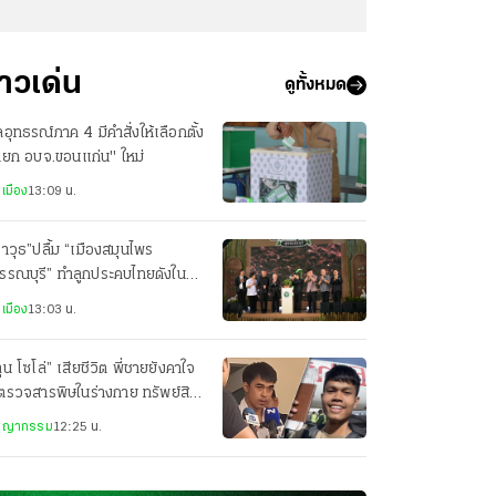
่าวเด่น
ดูทั้งหมด
อุทธรณ์ภาค 4 มีคำสั่งให้เลือกตั้ง
ายก อบจ.ขอนแก่น" ใหม่
เมือง
13:09 น.
าวุธ”ปลื้ม “เมืองสมุนไพร
รรณบุรี” ทำลูกประคบไทยดังใน
างประเทศ
เมือง
13:03 น.
ุน โซโล่” เสียชีวิต พี่ชายยังคาใจ
ตรวจสารพิษในร่างกาย ทรัพย์สิน
กลับ มีแค่พาสปอร์ต
ชญากรรม
12:25 น.