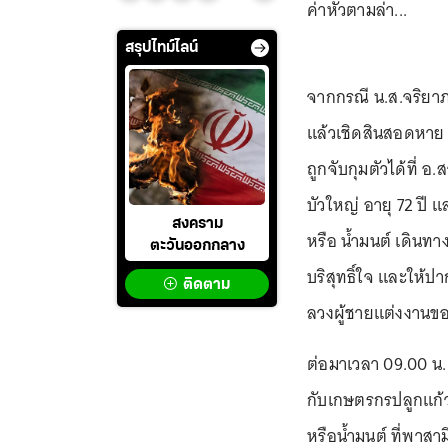
ค่าหัวตามล่า...
สรุปไทม์ไลน์
จากกรณี น.ส.จริยาภ
แล้วเชิดสินสอดหาย ก
ถูกจับกุมตัวได้ที่ 
บัวใหญ่ อายุ 72 ปี 
สงคราม
หรือ น้ำมนต์ เดินทา
ตะวันออกกลาง
บริสุทธิ์ใจ และให้
ติดตาม
ลวงผู้ชายแต่งงานข
ต่อมาเวลา 09.00 น. วั
กับเกษตรกรปลูกแก้ว
หรือน้ำมนต์ ที่พาส