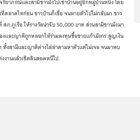
ส.จริยาภรณ์และสามีชาวม้งไปเช่าบ้านอยู่อีกหมู่บ้านหนึ่ง โดย
งที่ตลาดไทก่อน ชาวบ้านก็เชื่อ จนหายตัวไปไม่กลับมา ชาว
ที่ สภ.ภูเรือ ให้รางวัลนำจับ 50,000 บาท ส่วนสามีชาวม้งมา
องและญาติถูกหลอกให้ร่วมลงทุนซื้อขายแก้วมังกร สูญเงิน
 ทั้งสามีและญาติต่างไล่ล่าตามหาตัวแต่ไม่เจอ จนมาพบ
ต่งงานแล้วเชิดสินสอดหนีไป.