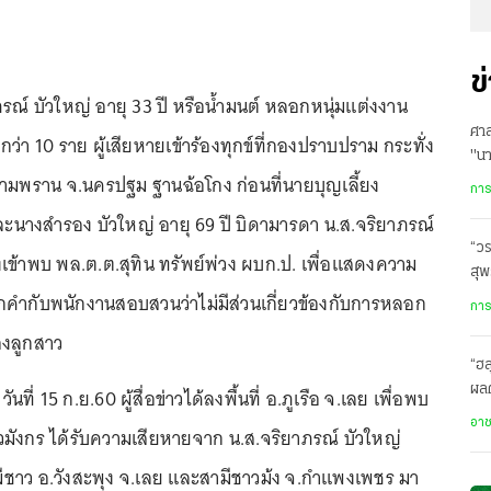
ข
รณ์ บัวใหญ่ อายุ 33 ปี หรือน้ำมนต์ หลอกหนุ่มแต่งงาน
ศาล
ว่า 10 ราย ผู้เสียหายเข้าร้องทุกข์ที่กองปราบปราม กระทั่ง
"น
อ.สามพราน จ.นครปฐม ฐานฉ้อโกง ก่อนที่นายบุญเลี้ยง
การ
และนางสำรอง บัวใหญ่ อายุ 69 ปี บิดามารดา น.ส.จริยาภรณ์
“วร
งเข้าพบ พล.ต.ต.สุทิน ทรัพย์พ่วง ผบก.ป. เพื่อแสดงความ
สุพ
ปากคำกับพนักงานสอบสวนว่าไม่มีส่วนเกี่ยวข้องกับการหลอก
ต่
การ
องลูกสาว
“ฮล
ผล
นที่ 15 ก.ย.60 ผู้สื่อข่าวได้ลงพื้นที่ อ.ภูเรือ จ.เลย เพื่อพบ
ส่ง
อา
มังกร ได้รับความเสียหายจาก น.ส.จริยาภรณ์ บัวใหญ่
ามีชาว อ.วังสะพุง จ.เลย และสามีชาวม้ง จ.กำแพงเพชร มา