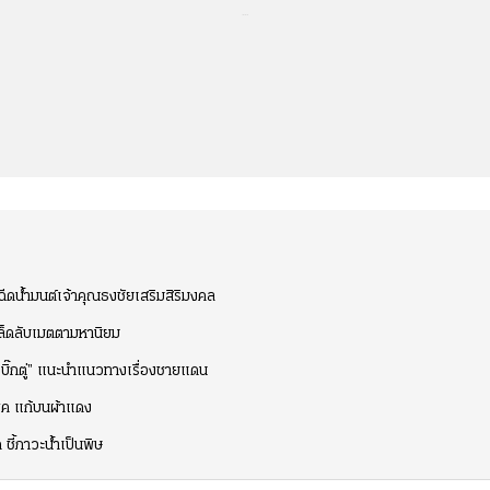
...
ีดน้ำมนต์เจ้าคุณธงชัยเสริมสิริมงคล
คล็ดลับเมตตามหานิยม
บิ๊กตู่” แนะนำแนวทางเรื่องชายแดน
ชค แก้บนผ้าแดง
ชี้ภาวะน้ำเป็นพิษ