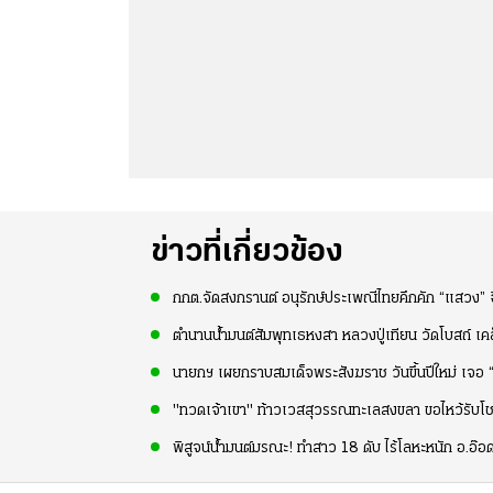
ข่าวที่เกี่ยวข้อง
กกต.จัดสงกรานต์ อนุรักษ์ประเพณีไทยคึกคัก “แสวง” ฉ
ตำนานน้ำมนต์สัมพุทเธหงสา หลวงปู่เทียน วัดโบสถ์ เ
นายกฯ เผยกราบสมเด็จพระสังฆราช วันขึ้นปีใหม่ เจอ “
"ทวดเจ้าเขา" ท้าวเวสสุวรรณทะเลสงขลา ขอไหว้รับโ
พิสูจน์น้ำมนต์มรณะ! ทำสาว 18 ดับ ไร้โลหะหนัก อ.อ๊อด 