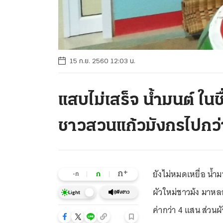
15 ก.ย. 2560 12:03 น.
แสบไม่เสร็จ น้ำมนต์ ในช
ชาวสวนแก้วมังกรไปกว่
ยังไม่หมดเหยื่อ น้
+
ก
ก
-ก
ผัวใหม่ชาวม้ง มาหล
ฟังข่าว
Light
ค่ากว่า 4 แสน ส่วนผ