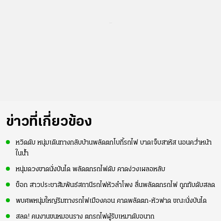
...
ข่าวที่เกี่ยวข้อง
หวิดดับ หนุ่มเดินทางกลับบ้านพลัดตกโบกี้รถไฟ บาดเจ็บสาหัส นอนคว่ำหน้า
ในน้ำ
หนุ่มดวงขาดนั่งบันได พลัดตกรถไฟดับ คาดง่วงเผลอหลับ
ช็อก สาวประชาสัมพันธ์สถานีรถไฟหัวลำโพง ลื่นพลัดตกรถไฟ ถูกทับดับสลด
พบศพหนุ่มใหญ่ริมทางรถไฟเมืองคอน คาดพลัดตก-หัวฟาด ขณะนั่งบันได
สลด! คนงานขนหมอนราง ตกรถไฟผู้รับเหมาดับอนาถ