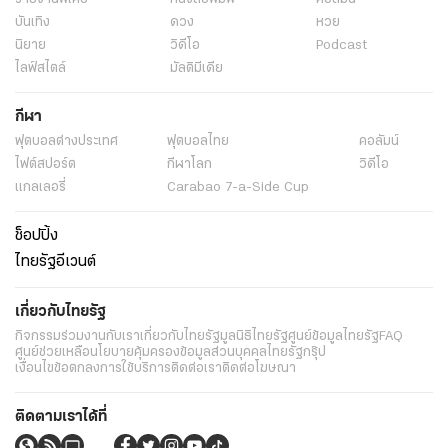
บันเทิง
ดวง
หวย
นิยาย
วิดีโอ
Podcast
ไลฟ์สไตล์
มัลติมีเดีย
กีฬา
ฟุตบอลต่่างประเทศ
ฟุตบอลไทย
คอลัมน์
ไฟต์สปอร์ต
กีฬาโลก
วิดีโอ
แกลเลอรี่
Carabao 7-a-Side Cup
ช็อปปิ้ง
ไทยรัฐอีเวนต์
เกี่ยวกับไทยรัฐ
กิจกรรม
ร่วมงานกับเรา
เกี่ยวกับไทยรัฐ
มูลนิธิไทยรัฐ
ศูนย์ข้อมูลไทยรัฐ
FAQ
ศูนย์ช่วยเหลือ
นโยบายคุ้มครองข้อมูลส่วนบุคคลไทยรัฐกรุ๊ป
เงื่อนไขข้อตกลงการใช้บริการ
ติดต่อเรา
ติดต่อโฆษณา
ติดตามเราได้ที่