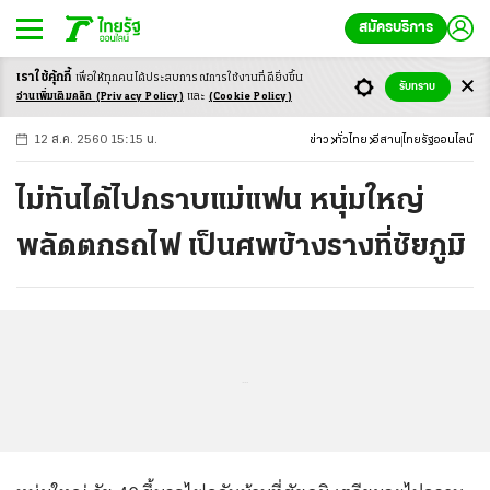
สมัครบริการ
เราใช้คุ้กกี้
เพื่อให้ทุกคนได้ประสบ
การณ์การใช้งานที่ดียิ่งขึ้น
+
ก
ก
-ก
รับทราบ
อ่านเพิ่มเติมคลิก
(Privacy Policy)
และ
(Cookie Policy)
12 ส.ค. 2560 15:15 น.
ข่าว
ทั่วไทย
อีสาน
ไทยรัฐออนไลน์
ไม่ทันได้ไปกราบแม่แฟน หนุ่มใหญ่
พลัดตกรถไฟ เป็นศพข้างรางที่ชัยภูมิ
...