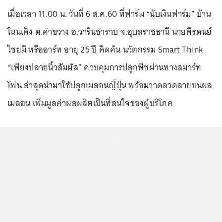
เมื่อเวลา 11.00 น. วันที่ 6 ส.ค.60 ที่ฟาร์ม “นับเงินฟาร์ม” บ้าน
โนนเค็ง ต.คำขวาง อ.วารินชำราบ จ.อุบลราชธานี นายพีรดนย์
ไชยมี หรืออาร์ท อายุ 25 ปี คิดค้น นวัตกรรม Smart Think
“เพียงปลายนิ้วสัมผัส” ควบคุมการปลูกพืชผ่านทางสมาร์ท
โฟน ล่าสุดนำมาใช้ปลูกเมลอนญี่ปุ่น พร้อมวาดลวดลายบนผล
เมลอน เพิ่มมูลค่าผลผลิตเป็นที่สนใจของผู้บริโภค
...