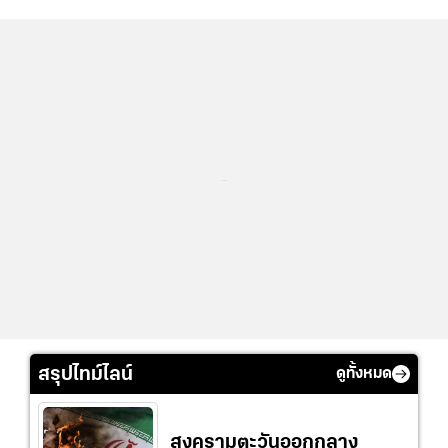
...
สรุปไทม์ไลน์
ดูทั้งหมด
สงครามตะวันออกกลาง