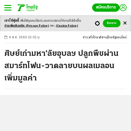
สมัครบริการ
เราใช้คุ้กกี้
เพื่อให้ทุกคนได้ประสบ
การณ์การใช้งานที่ดียิ่งขึ้น
+
ก
ก
-ก
รับทราบ
อ่านเพิ่มเติมคลิก
(Privacy Policy)
และ
(Cookie Policy)
6 ส.ค. 2560 15:01 น.
ข่าว
ทั่วไทย
อีสาน
ไทยรัฐออนไลน์
ศิษย์เก่ามหา'ลัยอุบลฯ ปลูกพืชผ่าน
สมาร์ทโฟน-วาดลายบนผลเมลอน
เพิ่มมูลค่า
...