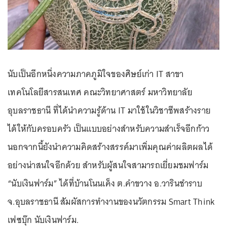
นับเป็นอีกหนึ่งความภาคภูมิใจของศิษย์เก่า IT สาขา
เทคโนโลยีสารสนเทศ คณะวิทยาศาสตร์ มหาวิทยาลัย
อุบลราชธานี ที่ได้นำความรู้ด้าน IT มาใช้ในวิชาชีพสร้างราย
ได้ให้กับครอบครัว เป็นแบบอย่างสำหรับความสำเร็จอีกก้าว
นอกจากนี้ยังนำความคิดสร้างสรรค์มาเพิ่มคุณค่าผลิตผลได้
อย่างน่าสนใจอีกด้วย สำหรับผู้สนใจสามารถเยี่ยมชมฟาร์ม
“นับเงินฟาร์ม” ได้ที่บ้านโนนเค็ง ต.คำขวาง อ.วารินชำราบ
จ.อุบลราชธานี สัมผัสการทำงานของนวัตกรรม Smart Think
เฟซบุ๊ก นับเงินฟาร์ม.