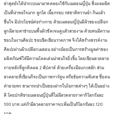
ล่าสุดยังได้นำระบบมามาทดลองใช้กับเมลอนญี่ปุ่น ซึ่งผลผลิต
เป็นที่น่าพอใจมาก ลูกโต เนื้อกรอบ รสชาติหวานฉ่ำ กินแล้ว
ชื่นใจ มีประโยขน์ต่อร่างกาย ด้วยเมลอนญี่ปุ่นมีผิวของเปลือก
ลูกมีลายตาข่ายบนพื้นผิวชัดเจนดูแล้วสวยงาม ด้วยตนมีความ
ชอบในงานศิลปะ ชอบขีดเขียนวาดภาพ จึงได้สร้างสรรค์งาน
ศิลปะผ่านผิวเปลือกเมลอน อย่างน้อยเป็นการสร้างมูลค่าของ
ผลิตภัณฑ์ให้มีความโดดเด่นน่าสนใจยิ่งขึ้น โดยเขียนลวดลาย
ภายหลังที่ลูกติดผล 2 สัปดาห์ ด้วยเครื่องมือแกะสลัก ส่วน
ลวดลายที่เขียนก็จะเป็นภาพการ์ตูน หรือข้อความพิเศษ ชื่อคน
คำอวยพร สามารถนำเป็นของฝากในโอกาสต่างๆ ได้เป็นอย่าง
ดี โดยปกติขายเมลอนญี่ปุ่นที่ไม่มีลวดลายราคากิโลกรัมละ
100 บาท แต่ถ้ามีลวดลายราคาจะเพิ่มเป็นกิโลกรัมละ 120
บาท