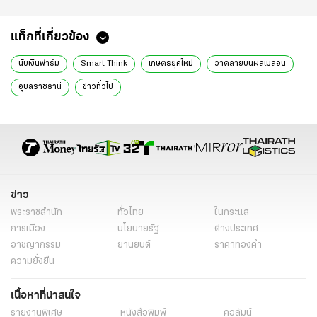
แท็กที่เกี่ยวข้อง
นับเงินฟาร์ม
Smart Think
เกษตรยุคใหม่
วาดลายบนผลเมลอน
อุบลราชธานี
ข่าวทั่วไป
ข่าว
พระราชสำนัก
ทั่วไทย
ในกระแส
การเมือง
นโยบายรัฐ
ต่างประเทศ
อาชญากรรม
ยานยนต์
ราคาทองคำ
ความยั่งยืน
เนื้อหาที่น่าสนใจ
รายงานพิเศษ
หนังสือพิมพ์
คอลัมน์