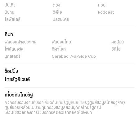
บันเทิง
ดวง
หวย
นิยาย
วิดีโอ
Podcast
ไลฟ์สไตล์
มัลติมีเดีย
กีฬา
ฟุตบอลต่่างประเทศ
ฟุตบอลไทย
คอลัมน์
ไฟต์สปอร์ต
กีฬาโลก
วิดีโอ
แกลเลอรี่
Carabao 7-a-Side Cup
ช็อปปิ้ง
ไทยรัฐอีเวนต์
เกี่ยวกับไทยรัฐ
กิจกรรม
ร่วมงานกับเรา
เกี่ยวกับไทยรัฐ
มูลนิธิไทยรัฐ
ศูนย์ข้อมูลไทยรัฐ
FAQ
ศูนย์ช่วยเหลือ
นโยบายคุ้มครองข้อมูลส่วนบุคคลไทยรัฐกรุ๊ป
เงื่อนไขข้อตกลงการใช้บริการ
ติดต่อเรา
ติดต่อโฆษณา
ติดตามเราได้ที่