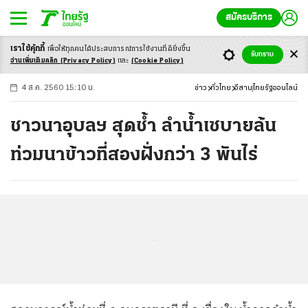
สมัครบริการ
เราใช้คุ้กกี้
เพื่อให้ทุกคนได้ประสบ
การณ์การใช้งานที่ดียิ่งขึ้น
+
ก
ก
-ก
รับทราบ
อ่านเพิ่มเติมคลิก
(Privacy Policy)
และ
(Cookie Policy)
4 ส.ค. 2560 15:10 น.
ข่าว
ทั่วไทย
อีสาน
ไทยรัฐออนไลน์
ชาวนาอุบลฯ สุดช้ำ ลำน้ำเซบายล้น
ท่วมนาข้าวที่สองฝั่งกว่า 3 พันไร่
...