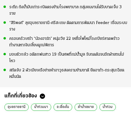
ระทึก ถังน้ำมันเก่าระเบิดตรงข้ามโรงพยาบาล กลุ่มคนงานได้รับบาดเจ็บ 3
ราย
“สิริพงศ์” ลุยอุบลราชธานี-ศรีสะเกษ ติดตามการพัฒนา Feeder เชื่อมระบบ
ราง
ครอบครัวเศร้า “น้องอาร์ท” หนุ่มวัย 22 เหยื่อไฟไหม้โรงเบียร์ลาดพร้าว
ทำงานหาเงินเลี้ยงดูแม่พิการ
มอบตัวแล้ว อดีตแฟนสาว 19 เป็นศพที่แม่น้ำมูล รับกดดันจนอีกฝ่ายทนไม่
ไหว
สกัดจับ 2 ผัวเมียเครือข่ายค้าอาวุธสงครามข้ามชาติ ยึดอาก้า-กระสุนเฉียด
หมื่นนัด
แท็กที่เกี่ยวข้อง
อุบลราชธานี
น้ำท่วมนา
อ.เขื่องใน
ลำน้ำเซบาย
น้ำท่วม