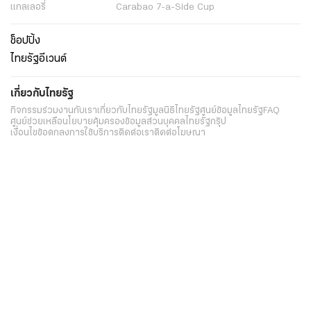
แกลเลอรี่
Carabao 7-a-Side Cup
ช็อปปิ้ง
ไทยรัฐอีเวนต์
เกี่ยวกับไทยรัฐ
กิจกรรม
ร่วมงานกับเรา
เกี่ยวกับไทยรัฐ
มูลนิธิไทยรัฐ
ศูนย์ข้อมูลไทยรัฐ
FAQ
ศูนย์ช่วยเหลือ
นโยบายคุ้มครองข้อมูลส่วนบุคคลไทยรัฐกรุ๊ป
เงื่อนไขข้อตกลงการใช้บริการ
ติดต่อเรา
ติดต่อโฆษณา
ติดตามเราได้ที่
Application
My THAIRATH