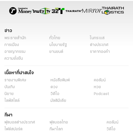
ข่าว
พระราชสำนัก
ทั่วไทย
ในกระแส
การเมือง
นโยบายรัฐ
ต่างประเทศ
อาชญากรรม
ยานยนต์
ราคาทองคำ
ความยั่งยืน
เนื้อหาที่น่าสนใจ
รายงานพิเศษ
หนังสือพิมพ์
คอลัมน์
บันเทิง
ดวง
หวย
นิยาย
วิดีโอ
Podcast
ไลฟ์สไตล์
มัลติมีเดีย
กีฬา
ฟุตบอลต่่างประเทศ
ฟุตบอลไทย
คอลัมน์
ไฟต์สปอร์ต
กีฬาโลก
วิดีโอ