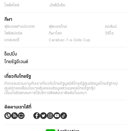
ไลฟ์สไตล์
มัลติมีเดีย
กีฬา
ฟุตบอลต่่างประเทศ
ฟุตบอลไทย
คอลัมน์
ไฟต์สปอร์ต
กีฬาโลก
วิดีโอ
แกลเลอรี่
Carabao 7-a-Side Cup
ช็อปปิ้ง
ไทยรัฐอีเวนต์
เกี่ยวกับไทยรัฐ
กิจกรรม
ร่วมงานกับเรา
เกี่ยวกับไทยรัฐ
มูลนิธิไทยรัฐ
ศูนย์ข้อมูลไทยรัฐ
FAQ
ศูนย์ช่วยเหลือ
นโยบายคุ้มครองข้อมูลส่วนบุคคลไทยรัฐกรุ๊ป
เงื่อนไขข้อตกลงการใช้บริการ
ติดต่อเรา
ติดต่อโฆษณา
ติดตามเราได้ที่