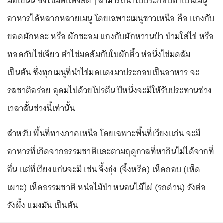
มื้อเย็นนี้ ซึ่งไข่มดแดงสดๆ สามารถนำไปประกอบทำเป็นเมนู
อาหารได้หลากหลายเมนู โดยเฉพาะเมนูชาวเหนือ คือ แกงกับ
ยอดผักหละ หรือ ผักชะอม แกงกับผักหวานป่า ป่ามใส่ไข่ หรือ
ทอดกับไข่เจียว ตำไข่มดส้มกับใบผักติ้ว ห่อนึ่งไข่มดส้ม
เป็นต้น ซึ่งทุกเมนูที่นำไข่มดแดงมาประกอบเป็นอาหาร จะ
รสชาติอร่อย อุดมไปด้วยโปรตีน ปีหนึ่งจะมีให้รับประทานช่วง
เวลาสั้นช่วงนี้เท่านั้น
สำหรับ พื้นที่ทางภาคเหนือ โดยเฉพาะพื้นที่เวียงแก่น จะมี
อาหารที่เกิดจากธรรมชาติและตามฤดูกาลที่หากินไม่ได้จากที่
อื่น แต่ที่เวียงแก่นจะมี เช่น จี้งกุ่ง (จิ้งหรีด) เห็ดถอบ (เห็ด
เผาะ) เห็ดธรรมชาติ หน่อไม้ป่า หนอนไม้ไผ่ (รถด่วน) รังต่อ
รังผึ้ง แมงมัน เป็นต้น