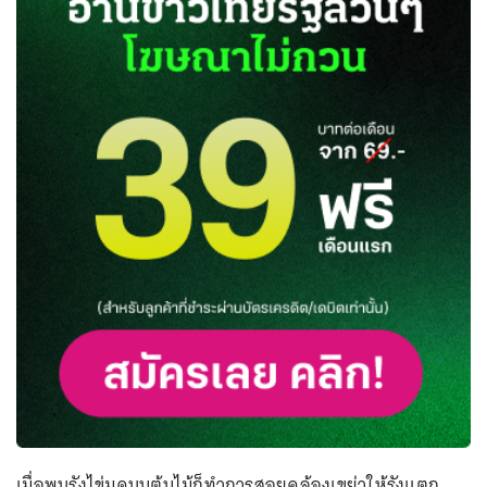
เมื่อพบรังไข่มดบนต้นไม้ก็ทำการสอยคล้องเขย่าให้รังแตก