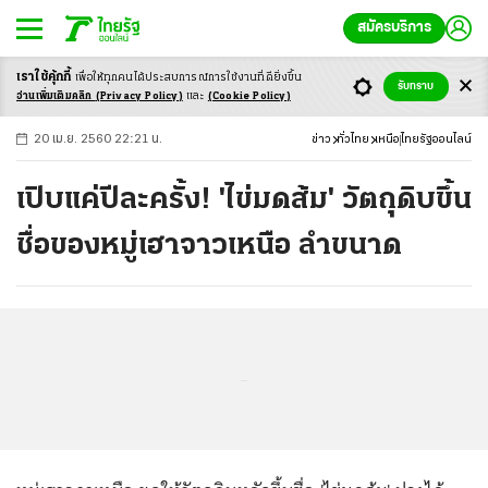
สมัครบริการ
เราใช้คุ้กกี้
เพื่อให้ทุกคนได้ประสบ
การณ์การใช้งานที่ดียิ่งขึ้น
+
ก
ก
-ก
รับทราบ
อ่านเพิ่มเติมคลิก
(Privacy Policy)
และ
(Cookie Policy)
20 เม.ย. 2560 22:21 น.
ข่าว
ทั่วไทย
เหนือ
ไทยรัฐออนไลน์
เปิบแค่ปีละครั้ง! 'ไข่มดส้ม' วัตถุดิบขึ้น
ชื่อของหมู่เฮาจาวเหนือ ลำขนาด
...