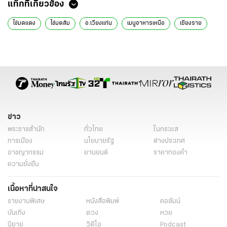
แท็กที่เกี่ยวข้อง
ไข่มดแดง
ไข่มดส้ม
อ.เวียงแก่น
เมนูอาหารเหนือ
เชียงราย
ข่าว
พระราชสำนัก
ทั่วไทย
ในกระแส
การเมือง
นโยบายรัฐ
ต่างประเทศ
อาชญากรรม
ยานยนต์
ราคาทองคำ
ความยั่งยืน
เนื้อหาที่น่าสนใจ
รายงานพิเศษ
หนังสือพิมพ์
คอลัมน์
บันเทิง
ดวง
หวย
นิยาย
วิดีโอ
Podcast