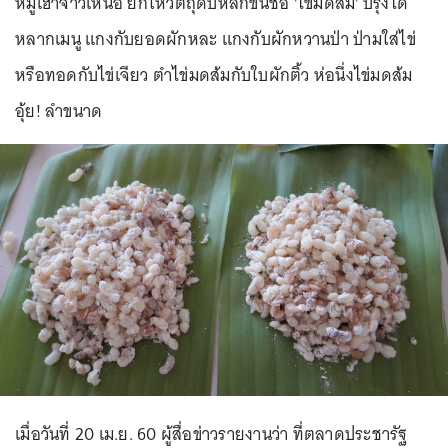
หมู่เฮาจาวเหนือ ยกให้วัตถุดิบหลักขึ้นชื่อ 'ไข่มดส้ม' ปรุงได้
หลากเมนู แกงกับยอดผักหละ แกงกับผักหวานป่า ป่ามใส่ไข่
หรือทอดกับไข่เจียว ตำไข่มดส้มกับใบผักติ้ว ห่อนึ่งไข่มดส้ม
อุ้ย! ลำขนาด
เมื่อวันที่ 20 เม.ย. 60 ผู้สื่อข่าวรายงานว่า ที่ตลาดประชารัฐ