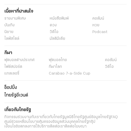
ข่าว
พระราชสำนัก
ทั่วไทย
ในกระแส
การเมือง
นโยบายรัฐ
ต่างประเทศ
อาชญากรรม
ยานยนต์
ราคาทองคำ
ความยั่งยืน
เนื้อหาที่น่าสนใจ
รายงานพิเศษ
หนังสือพิมพ์
คอลัมน์
บันเทิง
ดวง
หวย
นิยาย
วิดีโอ
Podcast
ไลฟ์สไตล์
มัลติมีเดีย
กีฬา