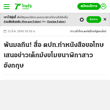
สมัครบริการ
เราใช้คุ้กกี้
เพื่อให้ทุกคนได้ประสบ
การณ์การใช้งานที่ดียิ่งขึ้น
+
ก
ก
-ก
รับทราบ
อ่านเพิ่มเติมคลิก
(Privacy Policy)
และ
(Cookie Policy)
21 มี.ค. 2560 16:02 น.
ข่าว
ทั่วไทย
เหนือ
ไทยรัฐออนไลน์
พ้นมลทิน! สื่อ ตปท.ทำหนังสือขอโทษ
เสนอข่าวเด็กม้งขโมยนาฬิกาสาว
อังกฤษ
...