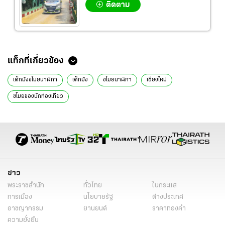
ติดตาม
ข่าวที่เกี่ยวข้อง
ขอความเป็นธรรม หลังเว็บไซต์ฝรั่งอ้าง เด็กม้งปลดนาฬิการะหว่างถ่ายรูป
'3 เด็กม้ง' เจ๋ง !! คว้าแชมป์โต้วาทีภาษาอังกฤษระดับประเทศ (ชมคลิป)
คนขับรถเป็กกี้ ขอรับผิดในสิ่งที่ทำ พ่อเปลี่ยนใจ ไม่ประกันตัว
โรเล็กซ์ 1.5 ล้าน ขายได้ 6 แสน อดีตคนขับรถ "เป็กกี้" อ้าง ไม่ได้ตั้งใจขโมย
รวบแล้ว มือฉกนาฬิกาโรเล็กซ์ "เป็กกี้ ศรีธัญญา" มูลค่า 1.5 ล้านบาท
แท็กที่เกี่ยวข้อง
เด็กม้งขโมยนาฬิกา
เด็กม้ง
ขโมยนาฬิกา
เชียงใหม่
ขโมยของนักท่องเที่ยว