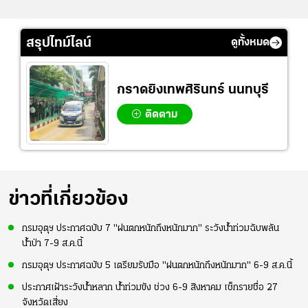
สรุปไทม์ไลน์
ดูทั้งหมด
กราดยิงเทพศิรินทร์ นนทบุรี
ติดตาม
ข่าวที่เกี่ยวข้อง
กรมอุตุฯ ประกาศฉบับ 7 "ฝนตกหนักถึงหนักมาก" ระวังน้ำท่วมฉับพลัน
น้ำป่า 7-9 ส.ค.นี้
กรมอุตุฯ ประกาศฉบับ 5 เตรียมรับมือ "ฝนตกหนักถึงหนักมาก" 6-9 ส.ค.นี้
ประกาศเฝ้าระวังน้ำหลาก น้ำท่วมขัง ช่วง 6-9 สิงหาคม เช็กรายชื่อ 27
จังหวัดเสี่ยง