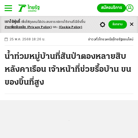
สมัครบริการ
เราใช้คุ้กกี้
เพื่อให้ทุกคนได้ประสบ
การณ์การใช้งานที่ดียิ่งขึ้น
+
ก
ก
-ก
รับทราบ
อ่านเพิ่มเติมคลิก
(Privacy Policy)
และ
(Cookie Policy)
25 พ.ค. 2568 18:26 น.
ข่าว
ทั่วไทย
เหนือ
ไทยรัฐออนไลน์
น้ำท่วมหมู่บ้านที่สันป่าตองหลายสิบ
หลังคาเรือน เจ้าหน้าที่ช่วยรื้อบ้าน ขน
ของขึ้นที่สูง
...