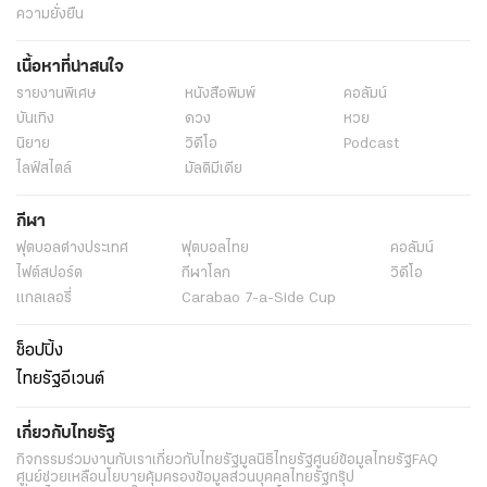
ความยั่งยืน
เนื้อหาที่น่าสนใจ
รายงานพิเศษ
หนังสือพิมพ์
คอลัมน์
บันเทิง
ดวง
หวย
นิยาย
วิดีโอ
Podcast
ไลฟ์สไตล์
มัลติมีเดีย
กีฬา
ฟุตบอลต่่างประเทศ
ฟุตบอลไทย
คอลัมน์
ไฟต์สปอร์ต
กีฬาโลก
วิดีโอ
แกลเลอรี่
Carabao 7-a-Side Cup
ช็อปปิ้ง
ไทยรัฐอีเวนต์
เกี่ยวกับไทยรัฐ
กิจกรรม
ร่วมงานกับเรา
เกี่ยวกับไทยรัฐ
มูลนิธิไทยรัฐ
ศูนย์ข้อมูลไทยรัฐ
FAQ
ศูนย์ช่วยเหลือ
นโยบายคุ้มครองข้อมูลส่วนบุคคลไทยรัฐกรุ๊ป