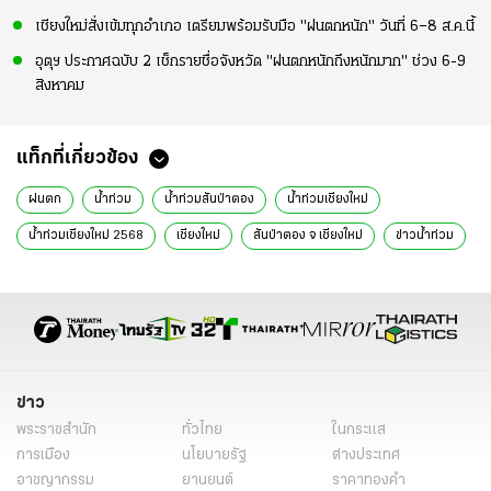
เชียงใหม่สั่งเข้มทุกอำเภอ เตรียมพร้อมรับมือ "ฝนตกหนัก" วันที่ 6–8 ส.ค.นี้
อุตุฯ ประกาศฉบับ 2 เช็กรายชื่อจังหวัด "ฝนตกหนักถึงหนักมาก" ช่วง 6-9
สิงหาคม
แท็กที่เกี่ยวข้อง
ฝนตก
น้ำท่วม
น้ําท่วมสันป่าตอง
น้ําท่วมเชียงใหม่
น้ําท่วมเชียงใหม่ 2568
เชียงใหม่
สันป่าตอง จ เชียงใหม่
ข่าวน้ำท่วม
ข่าวน้ําท่วม ล่าสุด
น้ําท่วมล่าสุด
น้ําท่วม 2568
ข่าว
พระราชสำนัก
ทั่วไทย
ในกระแส
การเมือง
นโยบายรัฐ
ต่างประเทศ
อาชญากรรม
ยานยนต์
ราคาทองคำ