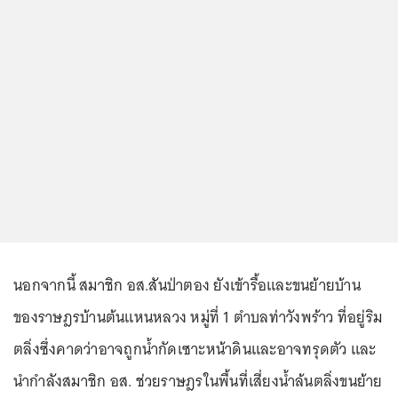
นอกจากนี้ สมาชิก อส.สันป่าตอง ยังเข้ารื้อและขนย้ายบ้าน
ของราษฎรบ้านต้นแหนหลวง หมู่ที่ 1 ตำบลท่าวังพร้าว ที่อยู่ริม
ตลิ่งซึ่งคาดว่าอาจถูกน้ำกัดเซาะหน้าดินและอาจทรุดตัว และ
นำกำลังสมาชิก อส. ช่วยราษฎรในพื้นที่เสี่ยงน้ำล้นตลิ่งขนย้าย