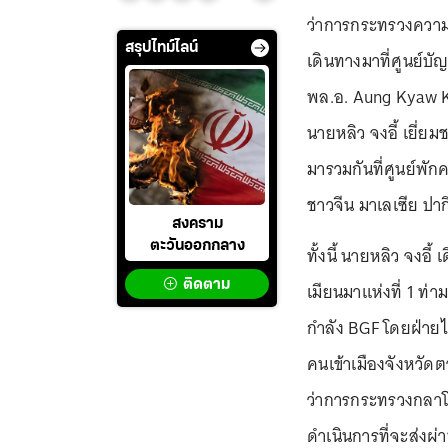
ว่าการกระทรวงควา
สรุปไทม์ไลน์
เดินทางมาที่ศูนย์บ
พล.อ. Aung Kyaw Ky
นายหลิว จงอี้ เยี่ย
มารวมกันที่ศูนย์พัก
ชาวจีน มาเลเซีย ปา
สงคราม
ตะวันออกกลาง
ทั้งนี้ นายหลิว จง
ติดตาม
เมียนมาแห่งที่ 1 
กำลัง BGF โดยฝ่ายไ
คนเข้าเมืองจังหวัดต
ว่าการกระทรวงกลาโ
ดำเนินการที่จะส่งผ