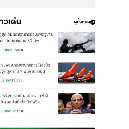
่าวเด่น
ดูทั้งหมด
ฮูตีโจมตีค่ายทหารกองทัพรัฐบาล
เมน ดับอย่างน้อย 30 ศพ
งประเทศ
01:36 น.
syJet ตกลงขายกิจการให้บริษัท
ัฐฯ มูลค่า 5.7 พันล้านปอนด์
งประเทศ
23:58 น.
สหรัฐฯ ลงมติ เอาผิด ดร.เฟาชี
ไม่ตอบปมต้นกำเนิดโควิด
งประเทศ
23:12 น.