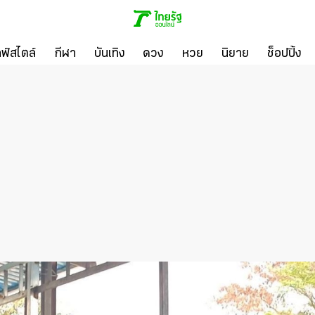
ลฟ์สไตล์
กีฬา
บันเทิง
ดวง
หวย
นิยาย
ช็อปปิ้ง