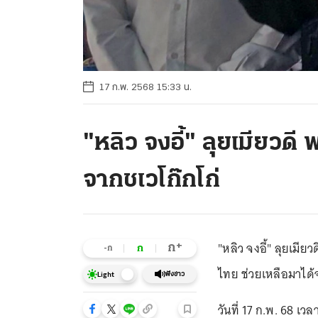
17 ก.พ. 2568 15:33 น.
"หลิว จงอี้" ลุยเมียวดี
จากชเวโก๊กโก่
"หลิว จงอี้" ลุยเมี
+
ก
ก
-ก
ไทย ช่วยเหลือมาได้
ฟังข่าว
Light
วันที่ 17 ก.พ. 68 เว