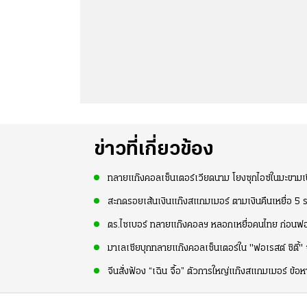
ข่าวที่เกี่ยวข้อง
ทลายแก๊งคอลเซ็นเตอร์เวียดนาม โยงซุกไอซ์ในมะขาม
สะกดรอยเส้นเงินแก๊งสแกมเมอร์ ตามเงินคืนเหยื่อ 5 
ตร.ไซเบอร์ ทลายแก๊งคอลฯ หลอกเหยื่อคนไทย ก่อนฟอ
มาเลเซียบุกทลายแก๊งคอลเซ็นเตอร์ใน "ฟอเรสต์ ซิตี้"
จีนสั่งฟ้อง “เฉิน จื้อ” ตัวการใหญ่แก๊งสแกมเมอร์ ข้