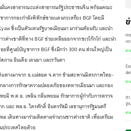
มมั่นคงสาธารณะแห่งสาธารณรัฐประชาชนจีน พร้อมคณะ
ัญชาการกองกำลังพิทักษ์ชายแดนกะเหรี่ยง BGF โดยมี
ข
aw ซึ่งเป็นตัวแทนรัฐบาลเมียนมา มาร่วมต้อนรับ และนำ
กบฏ
มชาวต่างชาติที่ทาง BGF ช่วยเหลือออกจากชเวโก๊กโก่ และนำ
เย
คอยที่ศูนย์บัญชาการ BGF ซึ่งมีกว่า 300 คน ส่วนใหญ่เป็น
ต่า
กีสถาน อินเดีย เคนยา และรวันดา
Ea
อี้ เดินทางมาจาก อ.แม่สอด จ.ตาก ข้ามสะพานมิตรภาพไทย-
สหร
ต่า
ท่ามกลางการรักษาความปลอดภัยของทหารเมียนมา และกอง
ทยมี พ.ต.อ. เพลิน กลิ่นพยอม รักษาการผู้กำกับการตรวจ
สว.
ฐาน
าก และ พล.อ. ไตรศักดิ์ อินทรรัสมี เลขานุการรัฐมนตรี
ต่า
หม เดินทางมาร่วมติดตามจำนวนชาวต่างชาติ เพื่อเตรียม
่านประเทศไทยด้วย