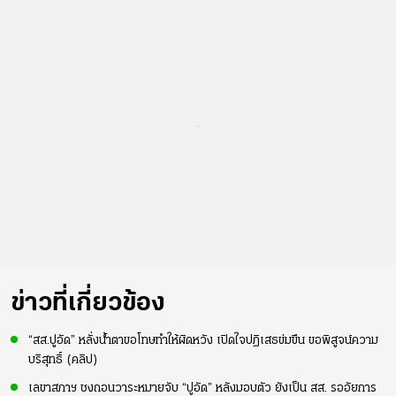
...
ข่าวที่เกี่ยวข้อง
“สส.ปูอัด” หลั่งน้ำตาขอโทษทำให้ผิดหวัง เปิดใจปฏิเสธข่มขืน ขอพิสูจน์ความ
บริสุทธิ์ (คลิป)
เลขาสภาฯ ชงถอนวาระหมายจับ “ปูอัด” หลังมอบตัว ยังเป็น สส. รออัยการ