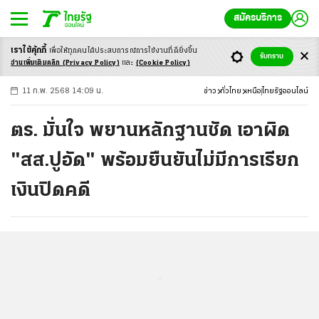
สมัครบริการ
เราใช้คุ้กกี้
เพื่อให้ทุกคนได้ประสบ
การณ์การใช้งานที่ดียิ่งขึ้น
+
ก
ก
-ก
รับทราบ
อ่านเพิ่มเติมคลิก
(Privacy Policy)
และ
(Cookie Policy)
11 ก.พ. 2568 14:09 น.
ข่าว
ทั่วไทย
เหนือ
ไทยรัฐออนไลน์
ตร. มั่นใจ พยานหลักฐานชัด เอาผิด
"สส.ปูอัด" พร้อมยืนยันไม่มีการเรียก
เงินปิดคดี
...