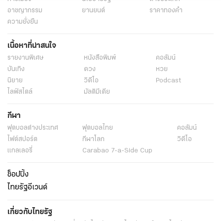
อาชญากรรม
ยานยนต์
ราคาทองคำ
ความยั่งยืน
เนื้อหาที่น่าสนใจ
รายงานพิเศษ
หนังสือพิมพ์
คอลัมน์
บันเทิง
ดวง
หวย
นิยาย
วิดีโอ
Podcast
ไลฟ์สไตล์
มัลติมีเดีย
กีฬา
ฟุตบอลต่่างประเทศ
ฟุตบอลไทย
คอลัมน์
ไฟต์สปอร์ต
กีฬาโลก
วิดีโอ
แกลเลอรี่
Carabao 7-a-Side Cup
ช็อปปิ้ง
ไทยรัฐอีเวนต์
เกี่ยวกับไทยรัฐ