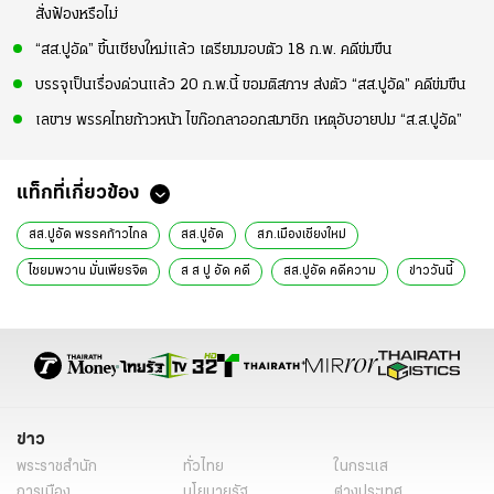
สั่งฟ้องหรือไม่
“สส.ปูอัด” ขึ้นเชียงใหม่แล้ว เตรียมมอบตัว 18 ก.พ. คดีข่มขืน
บรรจุเป็นเรื่องด่วนแล้ว 20 ก.พ.นี้ ขอมติสภาฯ ส่งตัว “สส.ปูอัด” คดีข่มขืน
เลขาฯ พรรคไทยก้าวหน้า ไขก๊อกลาออกสมาชิก เหตุอับอายปม “ส.ส.ปูอัด”
แท็กที่เกี่ยวข้อง
สส.ปูอัด พรรคก้าวไกล
สส.ปูอัด
สภ.เมืองเชียงใหม่
ไชยมพวาน มั่นเพียรจิต
ส ส ปู อัด คดี
สส.ปูอัด คดีความ
ข่าววันนี้
ข่าวทั่วไทย
ข่าว
พระราชสำนัก
ทั่วไทย
ในกระแส
การเมือง
นโยบายรัฐ
ต่างประเทศ