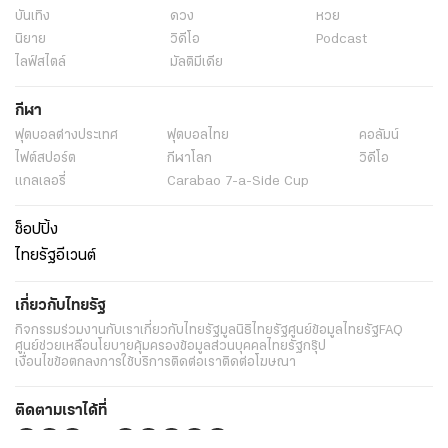
บันเทิง
ดวง
หวย
นิยาย
วิดีโอ
Podcast
ไลฟ์สไตล์
มัลติมีเดีย
กีฬา
ฟุตบอลต่่างประเทศ
ฟุตบอลไทย
คอลัมน์
ไฟต์สปอร์ต
กีฬาโลก
วิดีโอ
แกลเลอรี่
Carabao 7-a-Side Cup
ช็อปปิ้ง
ไทยรัฐอีเวนต์
เกี่ยวกับไทยรัฐ
กิจกรรม
ร่วมงานกับเรา
เกี่ยวกับไทยรัฐ
มูลนิธิไทยรัฐ
ศูนย์ข้อมูลไทยรัฐ
FAQ
ศูนย์ช่วยเหลือ
นโยบายคุ้มครองข้อมูลส่วนบุคคลไทยรัฐกรุ๊ป
เงื่อนไขข้อตกลงการใช้บริการ
ติดต่อเรา
ติดต่อโฆษณา
ติดตามเราได้ที่