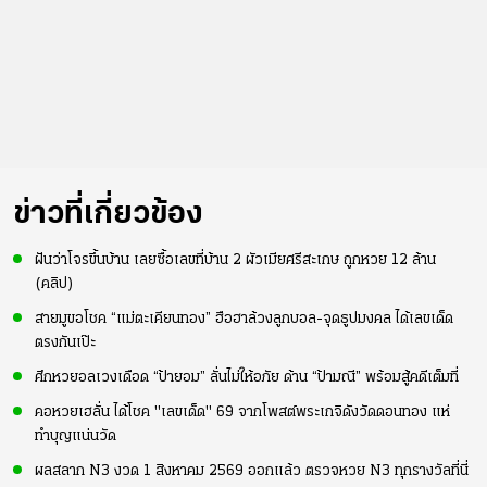
ข่าวที่เกี่ยวข้อง
ฝันว่าโจรขึ้นบ้าน เลยซื้อเลขที่บ้าน 2 ผัวเมียศรีสะเกษ ถูกหวย 12 ล้าน
(คลิป)
สายมูขอโชค “แม่ตะเคียนทอง” ฮือฮาล้วงลูกบอล-จุดธูปมงคล ได้เลขเด็ด
ตรงกันเป๊ะ
ศึกหวยอลเวงเดือด “ป้ายอม” ลั่นไม่ให้อภัย ด้าน “ป้ามณี” พร้อมสู้คดีเต็มที่
คอหวยเฮลั่น ได้โชค "เลขเด็ด" 69 จากโพสต์พระเกจิดังวัดดอนทอง แห่
ทำบุญแน่นวัด
ผลสลาก N3 งวด 1 สิงหาคม 2569 ออกแล้ว ตรวจหวย N3 ทุกรางวัลที่นี่